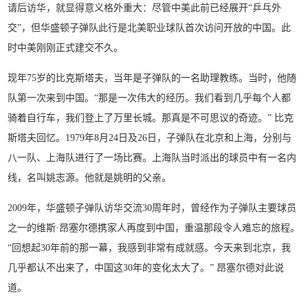
请后访华，就显得意义格外重大：尽管中美此前已经展开“乒乓外
交”，但华盛顿子弹队此行是北美职业球队首次访问开放的中国。此
时中美刚刚正式建交不久。
现年75岁的比克斯塔夫，当年是子弹队的一名助理教练。当时，他随
队第一次来到中国。“那是一次伟大的经历。我们看到几乎每个人都
骑着自行车，我们登上了万里长城。那真是不可思议的奇迹。” 比克
斯塔夫回忆。1979年8月24日及26日，子弹队在北京和上海，分别与
八一队、上海队进行了一场比赛。上海队当时派出的球员中有一名内
线，名叫姚志源。他就是姚明的父亲。
2009年，华盛顿子弹队访华交流30周年时，曾经作为子弹队主要球员
之一的维斯·昂塞尔德携家人再度到中国，重温那段令人难忘的旅程。
“回想起30年前的那一幕，我感到非常有成就感。今天来到北京，我
几乎都认不出来了，中国这30年的变化太大了。” 昂塞尔德对此说
道。