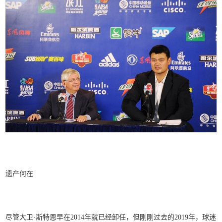
遗产何在
尽管大卫·斯特恩早在2014年就已经卸任，但刚刚过去的2019年，球迷