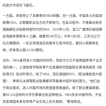
的庞大市场灰飞烟灭。
一方面，央视停止了本赛季的NBA转播；另一方面，中国本土的篮球
联赛CBA，正朝着职业化方向不断努力。在此过程中，不难看出很多
措施都在对标斯特恩时代的NBA：2019年12月，浙江广厦俱乐部因赛
前海报有侮辱伟人之嫌，被重罚100万元；今年1月4日，江苏与辽宁
队比赛期间，一名主场球迷在闹事并引发冲突后，被列入观赛黑名
单，终身禁止踏入CBA赛场。
另外，NBA虽然进入中国的时间早，但如今它已不是两国体育产业交
流的唯一。上海体育学院体育产业发展研究院副院长黄海燕接受《新
民周刊》采访时表示，除了NBA，现在美国的NFL（职业橄榄球大联
盟）、棒球与冰球等职业联赛都非常看重中国市场的潜力。“他们出
于商业需求，进入中国市场的愿望是很普遍的。除了职业赛事联盟，
像NCAA这样的大学生赛事也有这种想法。NBA失去中国市场，不会
改变两国未来在体育产业交流上的大趋势。”黄海燕说。