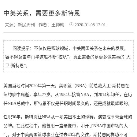
中美关系，需要更多斯特恩
来源：新民周刊
作者：王仲昀
2020-01-08 12:01
阅读提示：不仅仅是篮球领域，中美两国关系在未来的发展，
容不得莫雷与肖华这般不断“挖坑”，真正需要的是更多做实事的“大
卫·斯特恩”。
美
国当地时间2020年第一天，美职篮（NBA）前总裁大卫·斯特恩在
纽约家中病逝，享年77岁。从1984年接管NBA，到2014年卸任，在历
任NBA总裁中，斯特恩不仅是任职时间最久的，还是成就最耀眼的。
任职30年，斯特恩让NBA从一项美国本土的球赛，演变成享誉全球的
品牌。在此过程中，他曾用一盒录像带，叩开了NBA中国市场的大
门。对于中美两国篮球事业在过去40年的交往，斯特恩同样功不可