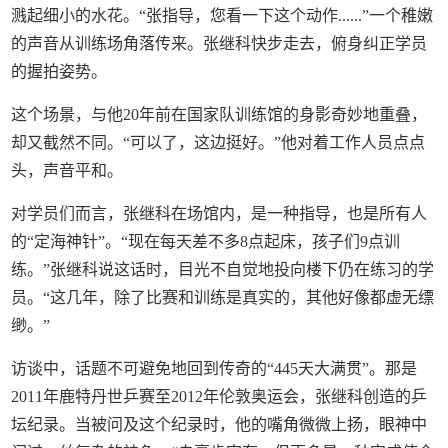
溅起细小的水花。“张指导，您看一下这个动作......”一个稚嫩
的声音从训练场角落传来。张继科快步走去，俯身纠正学员
的握拍姿势。
这个场景，与他20年前在国家队训练馆的身影奇妙地重叠，
却又截然不同。“可以了，这边挺好。”他对着工作人员点点
头，声音平和。
对学员们而言，张继科在场馆内，是一种指导，也是所有人
的“定海神针”。“现在每天差不多8点起床，孩子们9点训
练。”张继科说这话时，目光不自觉地投向楼下仍在练习的学
员。“这几年，除了比赛和训练是真实的，其他好像都虚无缥
缈。”
访谈中，话题不可避免地回到传奇的“445天大满贯”。那是
2011年鹿特丹世乒赛至2012年伦敦奥运会，张继科创造的乒
坛纪录。当被问及这个纪录时，他的嘴角微微上扬，眼神中