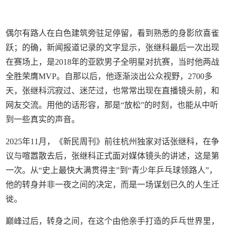
偶尔有路人在白色建筑旁驻足停留，看到熟悉的身影欣喜雀
跃；的确，新闻报道记录的文字显示，张继科最后一次出现
在赛场上，是2018年的亚欧男子全明星对抗赛，当时他两战
全胜荣膺MVP。自那以后，他逐渐淡出公众视野，2700多
天，张继科沉寂过、迷茫过，也常常出现在直播镜头前，和
网友交流。用他的话形容，那是“放松”的时刻，也能从中听
到一些真实的声音。
2025年11月，《新民周刊》前往杭州独家对话张继科，在争
议与喧嚣散去后，张继科正式面对媒体镜头的讲述，这是第
一次。从“史上最快大满贯得主”到“青少年乒乓球领路人”，
他的转身并非一夜之间的决定，而是一场谋划已久的人生迁
徙。
巅峰过后，转身之间，在这个由他亲手打造的乒乓世界里，