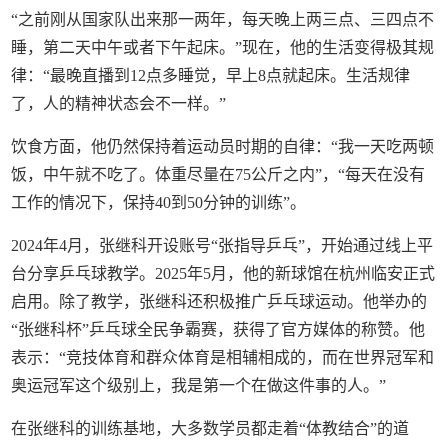
“之前刚从国家队出来那一两年，每天晚上两三点、三四点不
睡，第二天中午或者下午起床。”现在，他的生活变得极其规
律：“最晚直播到12点多睡觉，早上8点就起床。生活规律
了，人的精神状态会不一样。”
饮食方面，他仍然保持着运动员时期的自律：“我一天吃两顿
饭，中午就不吃了。体重尽量在75公斤之内”，“每天在没有
工作的情况下，保持40到50分钟的训练”。
2024年4月，张继科开设账号“张指导乒乓”，开始通过线上平
台分享乒乓球教学。2025年5月，他的新球馆在杭州临安正式
启用。除了教学，张继科还积极推广乒乓球运动。他举办的
“张继科杯”乒乓球全民争霸赛，获得了官方媒体的称赞。他
表示：“竞技体育和群众体育是相辅相成的，而在世界冠军和
奥运冠军这个级别上，我是第一个在做这件事的人。”
在张继科的训练基地，大多数学员都走着“体教结合”的道