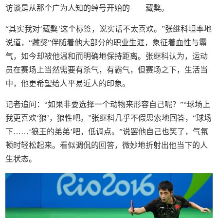
访谈是从那个广为人知的绰号开始的——藏獒。
“其实我对‘藏獒’这个标签，说实话不太喜欢。”张继科坦率地
说道，“藏獒”伴随着他大部分的职业生涯，象征着血性与霸
气，如今却被他温和而明确地保持距离。张继科认为，运动
员在赛场上当然需要有杀气，有霸气，但赛场之下，生活当
中，他更希望给人平易近人的印象。
记者追问：“如果非要选择一个动物来形容自己呢？”“球场上
我更喜欢‘狼’，狼性吧。”张继科几乎不假思索地回答，“球场
下……‘狼王的弟弟’吧，低调点。”说罢他自己也笑了，气氛
顿时轻松起来。看似调侃的回答，微妙地折射出他当下的人
生状态。