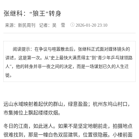
张继科：“狼王”转身
来源：新民周刊
记者：吴 雪
2026-01-20 23:10
阅读提示：在争议与喧嚣散去后，张继科正式面对媒体镜头的
讲述，这是第一次。从“史上最快大满贯得主”到“青少年乒乓球领路
人”，他的转身并非一夜之间的决定，而是一场谋划已久的人生迁
徙。
远山水域映射着起伏的群山，绿意盈盈；杭州东坞山村口，
市集摊位上飘起缕缕炊烟。
冬日的江南，如此迷人。如果不是坚定地朝前走，拍摄地点
很难找到，那是一幢白色双层建筑，位置很隐蔽。小楼前面