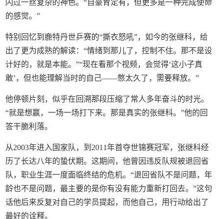
闪过一丝复杂的神色。“自豪肯定有，但更多是一种完成使命
的感觉。”
特别回忆到鹿特丹世乒赛的“撕衣怒吼”，如今的张继科，给
出了更为成熟的解读：“情绪到那儿了，控制不住。那不是设
计好的，就是本能。”“现在看那个视频，会觉得‘这小子真
敢’，但也能理解当时的自己——憋太久了，需要释放。”
他停顿片刻，似乎在回溯那段压缩了常人多年奋斗的时光。
“就是想赢，一场一场打下来。那是真实的张继科。”他的回
答干脆利落。
从2003年进入国家队，到2011年首夺世锦赛冠军，张继科经
历了长达八年的蛰伏期。这期间，他曾因违反队规被退回省
队，职业生涯一度面临终结的危机。“退回省队不是问题，年
龄也不是问题，最主要的是你有没有能力重新打回去。”这句
话他后来反复对自己的学员提起，而他自己，用行动给出了
最好的诠释。