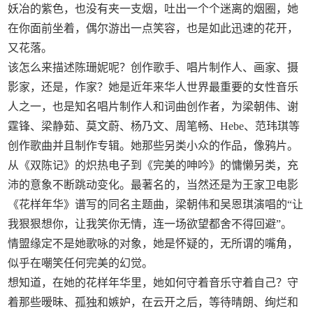
妖冶的紫色，也没有夹一支烟，吐出一个个迷离的烟圈，她
在你面前坐着，偶尔游出一点笑容，也是如此迅速的花开，
又花落。
该怎么来描述陈珊妮呢？创作歌手、唱片制作人、画家、摄
影家，还是，作家？她是近年来华人世界最重要的女性音乐
人之一，也是知名唱片制作人和词曲创作者，为梁朝伟、谢
霆锋、梁静茹、莫文蔚、杨乃文、周笔畅、Hebe、范玮琪等
创作歌曲并且制作专辑。她那些另类小众的作品，像鸦片。
从《双陈记》的炽热电子到《完美的呻吟》的慵懒另类，充
沛的意象不断跳动变化。最著名的，当然还是为王家卫电影
《花样年华》谱写的同名主题曲，梁朝伟和吴恩琪演唱的“让
我狠狠想你，让我笑你无情，连一场欲望都舍不得回避”。
情盟缘定不是她歌咏的对象，她是怀疑的，无所谓的嘴角，
似乎在嘲笑任何完美的幻觉。
想知道，在她的花样年华里，她如何守着音乐守着自己？守
着那些暧昧、孤独和嫉妒，在云开之后，等待晴朗、绚烂和