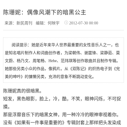
陈珊妮：偶像风潮下的暗黑公主
来源：新民周刊
编辑：何映宇
2012-07-30 00:00
阅读提示：她是近年来华人世界最重要的女性音乐人之一，也
是知名唱片制作人和词曲创作者，为梁朝伟、谢霆锋、梁静茹、莫
文蔚、杨乃文、周笔畅、Hebe、范玮琪等创作歌曲并且制作专辑。
她那些另类小众的作品，像鸦片。从《双陈记》的炽热电子到《完
美的呻吟》的慵懒另类，充沛的意象不断跳动变化。
陈珊妮真的很暗黑。
短发，黑色眼影，脸上，冷，酷，不笑，眼神闪烁，不可捉
摸。
那是浮靡音乐下的暗黑女神，用一种冷冷的眼神审视着你。
没有《如果有一件事是重要的》专辑封套上那样把头发染成