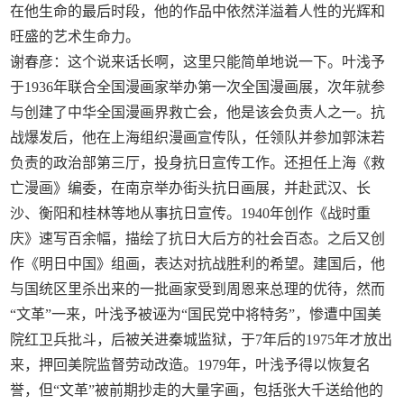
在他生命的最后时段，他的作品中依然洋溢着人性的光辉和
旺盛的艺术生命力。
谢春彦：这个说来话长啊，这里只能简单地说一下。叶浅予
于1936年联合全国漫画家举办第一次全国漫画展，次年就参
与创建了中华全国漫画界救亡会，他是该会负责人之一。抗
战爆发后，他在上海组织漫画宣传队，任领队并参加郭沫若
负责的政治部第三厅，投身抗日宣传工作。还担任上海《救
亡漫画》编委，在南京举办街头抗日画展，并赴武汉、长
沙、衡阳和桂林等地从事抗日宣传。1940年创作《战时重
庆》速写百余幅，描绘了抗日大后方的社会百态。之后又创
作《明日中国》组画，表达对抗战胜利的希望。建国后，他
与国统区里杀出来的一批画家受到周恩来总理的优待，然而
“文革”一来，叶浅予被诬为“国民党中将特务”，惨遭中国美
院红卫兵批斗，后被关进秦城监狱，于7年后的1975年才放出
来，押回美院监督劳动改造。1979年，叶浅予得以恢复名
誉，但“文革”被前期抄走的大量字画，包括张大千送给他的