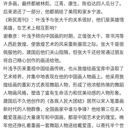
许多画，最终都被林彪、江青、康生、陈伯达四人瓜分了。
后来退还了一部分，他都捐给了美院和家乡宁波。
《新民周刊》：叶浅予与张大千的关系很好，他们是英雄惜
英雄，在艺术上相互影响？
谢春彦：叶浅予转向中国画的时期，正值张大千、常书鸿等
人西赴敦煌、使敦煌艺术的风采重新展现之际。张大千是很
佩服他的，建国后他们关山阻隔，但张大千还经常通过朋友
将自己精心创作的画送给他。
叶浅予历来重视中国绘画传统，也从敦煌绘画宝库中汲取了
艺术修养，并集中地表现在他的中国画人物画上。他采用敦
煌绘画的重彩方式表现舞蹈人物，形成了他浓郁热情的舞蹈
人物画风格，塑造了富有生命活力和优美动感的人物形象。
建国后不久他创作的《各族人民大团结》居然以宋人笔墨画
新时代的人物群像，全国画家中谁与争锋？他给第三任夫人
戴爱莲画过大量速写和中国画，都是中国艺术史的瑰宝。晚
年他还挣扎着重画一套舞蹈人物送给戴爱莲，以寄托半个世