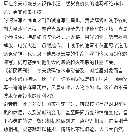
写在今天可能被人视作小道，然货真价实的速写却绝非小
道，更非雕虫小技。
何谓速写？简言之则为减笔写生画也。我曾拜观叶浅予各时
期大量速写原稿，亦曾直观叶浅予先生作速写的现场，真是
全神贯注，持笔如临阵运神兵之大将，目光如炬，势若雄狮
搏兔，电光火石，迅然成作。叶浅予的速写不仅画尽了造化
诸象诸神，也记录了他昂扬宏美的生命，我们今天面对他的
速写，仍可感受到他生命的滚烫和火花般的壮丽华美。
《新民周刊》：今天数码技术非常普及，对绘画对象而言，
似乎不必再拘泥于速写了，许多画家就是拍了照片，回画室
再一笔笔依样画葫芦，风景如此，人物也如此。这难道不是
技术革命带来的便利吗？
谢春彦：此言差矣！画家在速写时，可以按照自己对眼前对
象的体悟，以及光影的变化，甚至瞬间万变的情绪变化，留
下心灵的轨迹，数码相机能做到这一点吗？相反，过度地借
助相机，灵感就难以捕捉，情绪也不留痕迹，人与大自然、