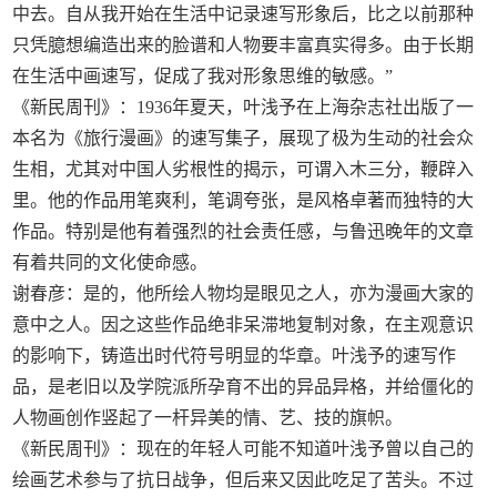
中去。自从我开始在生活中记录速写形象后，比之以前那种
只凭臆想编造出来的脸谱和人物要丰富真实得多。由于长期
在生活中画速写，促成了我对形象思维的敏感。”
《新民周刊》：1936年夏天，叶浅予在上海杂志社出版了一
本名为《旅行漫画》的速写集子，展现了极为生动的社会众
生相，尤其对中国人劣根性的揭示，可谓入木三分，鞭辟入
里。他的作品用笔爽利，笔调夸张，是风格卓著而独特的大
作品。特别是他有着强烈的社会责任感，与鲁迅晚年的文章
有着共同的文化使命感。
谢春彦：是的，他所绘人物均是眼见之人，亦为漫画大家的
意中之人。因之这些作品绝非呆滞地复制对象，在主观意识
的影响下，铸造出时代符号明显的华章。叶浅予的速写作
品，是老旧以及学院派所孕育不出的异品异格，并给僵化的
人物画创作竖起了一杆异美的情、艺、技的旗帜。
《新民周刊》：现在的年轻人可能不知道叶浅予曾以自己的
绘画艺术参与了抗日战争，但后来又因此吃足了苦头。不过