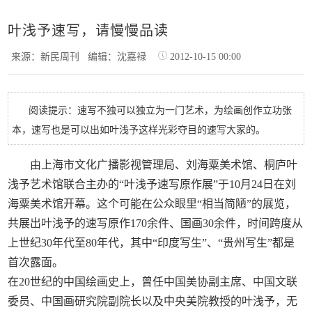
叶浅予速写，请慢慢品读
来源：新民周刊
编辑：沈嘉禄
2012-10-15 00:00
阅读提示：速写不独可以独立为一门艺术，为绘画创作立功张
本，速写也是可以出如叶浅予这样光彩夺目的速写大家的。
由上海市文化广播影视管理局、刘海粟美术馆、桐庐叶
浅予艺术馆联合主办的“叶浅予速写原作展”于10月24日在刘
海粟美术馆开幕。这个可能在公众眼里“相当简陋”的展览，
共展出叶浅予的速写原作170余件、国画30余件，时间跨度从
上世纪30年代至80年代，其中“印度写生”、“贵州写生”都是
首次露面。
在20世纪的中国绘画史上，曾任中国美协副主席、中国文联
委员、中国画研究院副院长以及中央美院教授的叶浅予，无