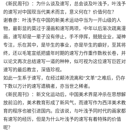
《新民周刊》：为什么谈及速写，总会谈及叶浅予，叶浅予
的速写对中国现当代美术而言，意义何在？价值何在？
谢春彦：叶浅予在中国的新美术运动中当为一开山级的人
物，最彰显的莫过于漫画和速写两项，中年以后渐次疏离漫
画，速写却是一辈子没有停止，手不停挥，兢兢业业，凝神
专注，乐在其中，是毕生的事业，亦是毕生的癖好，至其将
终，还以毛笔宣纸把盛年时期的速写力作重作数枚长卷，并
以论文再次总结速写一道的种种，似可视为这位速写巨匠对
速写的最后教言，深值珍视。
如此一生系于速写，在经过颠沛流离和“文革”之难后，仍存
下数以万计的速写遗稿者，亦当世之稀者。
《新民周刊》：新文化运动后，中国美术界是冲杀在思想解
放前沿的，美术教育形成了新风气，而速写作为西洋美术教
育的程序也被引进国内。应该说，与叶浅予同时代的画家都
有速写的经历，但是为什么叶浅予的速写有着特殊的价值
呢？