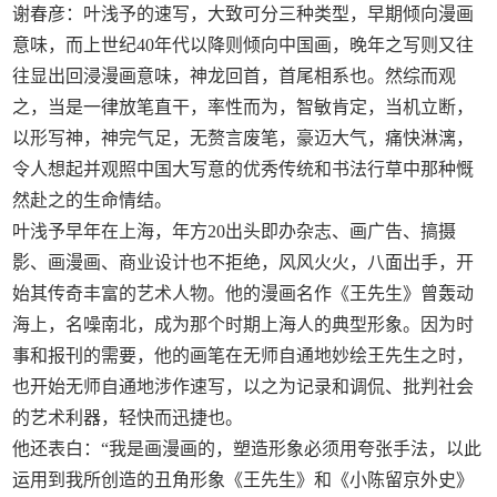
谢春彦：叶浅予的速写，大致可分三种类型，早期倾向漫画
意味，而上世纪40年代以降则倾向中国画，晚年之写则又往
往显出回浸漫画意味，神龙回首，首尾相系也。然综而观
之，当是一律放笔直干，率性而为，智敏肯定，当机立断，
以形写神，神完气足，无赘言废笔，豪迈大气，痛快淋漓，
令人想起并观照中国大写意的优秀传统和书法行草中那种慨
然赴之的生命情结。
叶浅予早年在上海，年方20出头即办杂志、画广告、搞摄
影、画漫画、商业设计也不拒绝，风风火火，八面出手，开
始其传奇丰富的艺术人物。他的漫画名作《王先生》曾轰动
海上，名噪南北，成为那个时期上海人的典型形象。因为时
事和报刊的需要，他的画笔在无师自通地妙绘王先生之时，
也开始无师自通地涉作速写，以之为记录和调侃、批判社会
的艺术利器，轻快而迅捷也。
他还表白：“我是画漫画的，塑造形象必须用夸张手法，以此
运用到我所创造的丑角形象《王先生》和《小陈留京外史》