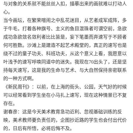
与对象的关系就不能丝丝入扣，描摹出来的画就难以打动人
心。
当今画坛，在繁荣喧闹之中乱花迷目，从艺者成军成阵，多
于牛毛，打着各种旗号、主义的鱼目混珠者可谓空前，急欲
成功急欲敛名敛利者比比皆是，妄下笔墨而弃速写于不顾者
何可胜数。沙滩上是建造不起艺术殿堂的，真正的速写也是
绕不过的童子功夫、科班功夫，从这个意义上看，我愿意以
叶浅予的速写呼唤同道中的迷失。我现在70出头了，还是坚
持每天速写，这是我的生命与艺术、与大自然保持亲密联系
的一种方式啊。
《新民周刊》：以前，在上海的街头、公园，天气好的时候
可以经常看到学生坐在小马扎上速写，现在这种情景已不复
存在。
谢春彦：这是今天美术教育急功近利、忽视基础训练的反
映，美术教师要负责任的，企图抄近路的学生也会付出代价
的，日后有所悟，必将后悔不及。