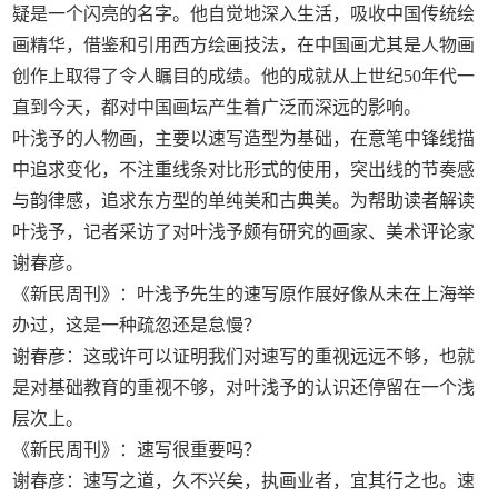
疑是一个闪亮的名字。他自觉地深入生活，吸收中国传统绘
画精华，借鉴和引用西方绘画技法，在中国画尤其是人物画
创作上取得了令人瞩目的成绩。他的成就从上世纪50年代一
直到今天，都对中国画坛产生着广泛而深远的影响。
叶浅予的人物画，主要以速写造型为基础，在意笔中锋线描
中追求变化，不注重线条对比形式的使用，突出线的节奏感
与韵律感，追求东方型的单纯美和古典美。为帮助读者解读
叶浅予，记者采访了对叶浅予颇有研究的画家、美术评论家
谢春彦。
《新民周刊》：叶浅予先生的速写原作展好像从未在上海举
办过，这是一种疏忽还是怠慢？
谢春彦：这或许可以证明我们对速写的重视远远不够，也就
是对基础教育的重视不够，对叶浅予的认识还停留在一个浅
层次上。
《新民周刊》：速写很重要吗？
谢春彦：速写之道，久不兴矣，执画业者，宜其行之也。速