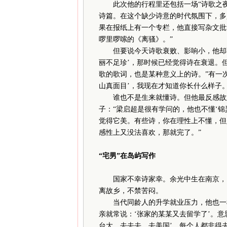
此次他的行程里还包括一场“诗歌之夜
诗篇。在这个缺少诗意的时代氛围下，多
果在报纸上有一个专栏，他直接写杂文批
啰里啰嗦的《离骚》。”
但要说今天诗歌衰败、影响小，他却不
丽不足珍’，那时候已经觉得诗在衰退。
歌的歌词，也是某种意义上的诗。”有一
山真面目’，我现在才知道你长什么样子
谁也不是生来就懂诗。但他最反感故意
子：“梁启超是很有学问的，他也不懂‘
觉得它美。有些诗，你在理性上不懂，但
感性上又没法喜欢，那就完了。”
“宅男”在岛屿写作
国家不幸诗家幸。余光中生在南京，19
离故乡，不禁苦闷。
当代同龄人的升学就业压力，他也一样
亲就常说：‘张家的某某又去留学了’。意
台大，去去去，去美国’，每个人都非得去