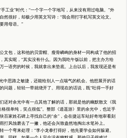
手工业”时代：“一个字一个字地写，从来没有用过电脑。”外
自然很好，却极少用英文写诗：“我会用打字机写英文论文。
要用母语。”
文包，这和他的贝雷帽、瘦骨嶙峋的身材一同构成了他的招
，其实呢，“其实没有什么。因为我吃午饭以前，把主办方给
万一语穷的时候，我就拿出来垫底。上台以后，我发现还是有
光中思路之敏捷，还能给别人一点喘气的机会。他想展开的话
的问题，轻轻一带就绕开了。用现在的话说，既“吐得一手好
还对余光中有一点其他了解的话，那就是他的幽默散文《我
性格很单纯，笑点很低”。整部《逍遥游》里的余光中，也近乎
块百家姓石碑上寻找自己的“余”，会在捷运车站好奇地审看刻
雨打风蚀磨去了一撇，他还会兴致盎然地掏出水笔补上。
一个弯来处理：“李小龙拳打得好，他先要学会如何躲避。
害。同样，如果一个人完全没有幽默感，那他日子很难过