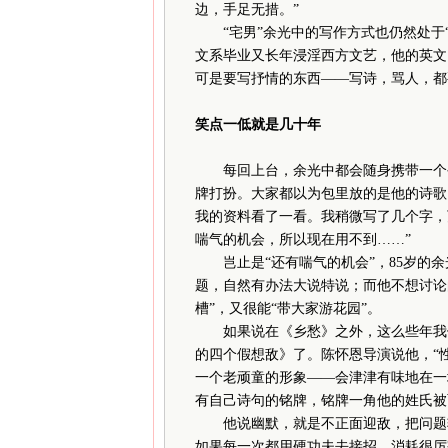
边，手足无措。”
“宅男”余光中的写作方式也仍然处于“
文系毕业又长年浸淫西方文艺，他的英文
可是要写抒情的东西——写诗，骂人，都
笑点一低就是几十年
每回上台，余光中都会随身携带一个公
牌打扮。大家都以为包里放的是他的诗歌
我的资料看了一看。我稍微写了几个字，
喘气的机会，所以现在用不到……”
岂止是“还有喘气的机会”，85岁的余
题，自然有办法大说特说；而他不想讨论
槽”，又很能“带大家游花园”。
如果说在《乡愁》之外，这么些年我们
的四个假想敌》了。陈怀恩导演说他，“
一个老顽童的形象——会津津有味地在一
有自己诗句的铭牌，铭牌一角他的姓氏被
他说幽默，就是不正面迎敌，把问题转
如果每一次都用硬功夫去接招，消耗很厉