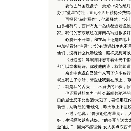
要他去外国洗盘子，余光中说他绝对不
办了“蓝星”诗社，直到不久后获得公费
再提起“岛屿写作”，他很释然：“莎
山鼻祖荷马，西岸有九个岛屿都追着说他
家。我们的苏东坡还在海南岛写过很多好
心胸开不开阔，和在岛上还是陆地上没有
中却挺看好“宅男”：“没有遭遇战争也不
他们，没有什么旅游经验，照样思想可以
《逍遥游》导演陈怀恩背着余光中悄悄
都可以拿来写诗。你读他的诗，就能知道
余光中也说自己近年来写了许多各行各
就是我去了诊所，牙医让我躺在床上，‘狮
了，就是我的舌头……不愉快的经验，假
他还写过想象力与社会新闻共驰骋的《
口的威士忌不比鲁酒/太烈了，要怪那汪伦
劝告，别听汪伦/肝硬化，昨天报上不是说
不过，他说：“鲁滨逊也有星期五。人
好，生活经验越多越好。”他会开车送太
金“血拼”，因为不能理解“女人买点东