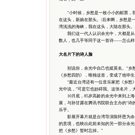
“小时候，乡愁是一枚小小的邮票，我
在这头，新娘在那头。/后来啊，乡愁是
湾浅浅的海峡，我在这头，大陆在那头。
我们这一代人认识余光中，大都是从这
数人，也几乎等同于这一首诗——怎么样
大名片下的诗人脸
别说你，余光中自己也挺莫名。“乡愁
《乡愁四韵》，唯独这首，变成了他毕生
“最近台湾还有一位音乐家把《乡愁》谱
光中说，“可是它也妨碍我。这张名片，
10月底，85岁高龄的余光中来到上海
展，与孙甘露在腾讯书院联合主办的“诗
乐乎。
影展开幕片就是台湾导演陈怀恩为余光
的意境，也映出此前未知的另一部分余光
把《乡愁》暂时忘掉。”