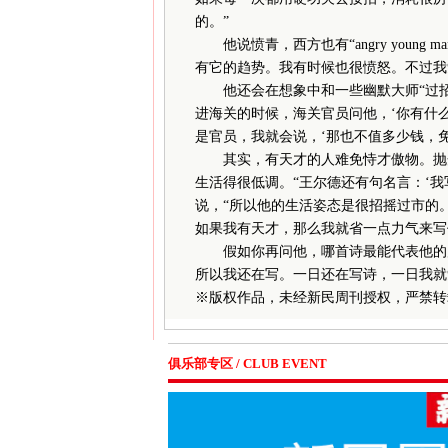
的。”
他说愤青，西方也有“angry young
有它的趋势。我有时候也很愤怒。不过我
他还会在想象中和一些幽默大师“过招
进海关的时候，海关官员问他，‘你有什么
是官员，我就会说，‘那也不值多少钱，免
其实，有天才的人难免恃才傲物。抛开
生活得很低调。“王尔德还有句名言：‘我
说，“所以他的生活姿态是很招摇过市的
如果我有天才，那么我就省一点力气来写
假如你再问他，哪首诗最能代表他的风
所以我还在写。一日还在写诗，一日我就
※
版权作品，未经新民周刊授权，严禁转
俱乐部专区 / CLUB EVENT