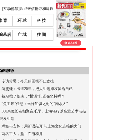
[互动邮箱]欢迎来信批评和建议
体 育
环 球
科 技
编幕后
广 域
往 期
编辑推荐
·
专访常昊：今天的围棋不止竞技
·
尚雯婕：出道20年，把人生选择权留给自己
·
被AI抢了饭碗，“横漂”们还在坚持吗？
·
“兔主席”任意：当好知识之树的“浇水人”
·
300余位长者相聚音乐厅，上海银行以高雅艺术点亮
银发生活
·
玛娅与安栋：用沪语敲开 与上海文化连接的大门
·
两名工人，坠亡在电梯井