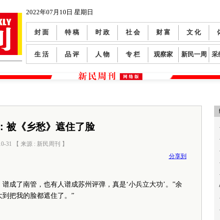
2022年07月10日 星期日
封 面
特 稿
时 政
社 会
财 富
文 化
生 活
品 评
人 物
专 栏
观察家
新民一周
采
：被《乡愁》遮住了脸
10-31 【 来源 : 新民周刊 】
阅读数：
0
分享到
成了南管，也有人谱成苏州评弹，真是‘小兵立大功’。”余
大到把我的脸都遮住了。”