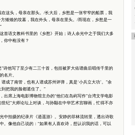
在这头，母亲在那头。/长大后，乡愁是一张窄窄的船票，我
一方矮矮的坟墓，我在外头，母亲在里头。/而现在，乡愁是一
”
首语文教科书里的《乡愁》开始；诗人余光中之于我们大多
，你中枪没有？
”诗他写了至少有二三十首，包括被罗大佑谱曲后唱传千里的
的名片。
成了南管，也有人谱成苏州评弹，真是‘小兵立大功’。”余
大到把我的脸都遮住了。”
，出席上海电影博物馆主办的“他们在岛屿写作”台湾文学电影
的世纪”大师论坛上对谈，与孙颙在中华艺术宫聊画，忙得不亦
中拍摄的纪录片《逍遥游》。安静的菲林流转里，透出诗歌
中。像他自己说的：“如果有人喜欢诗，想认识我的话，可以