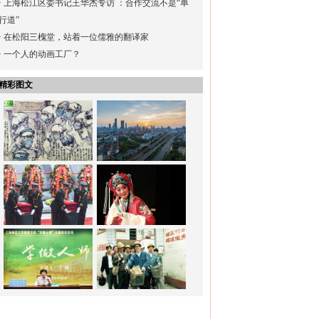
·
上海松江区委书记王华杰专访 ：合作交流不是“单
行道”
·
在松阳三槐堂，站着一位儒雅的翻译家
·
一个人的动画工厂？
精彩图文