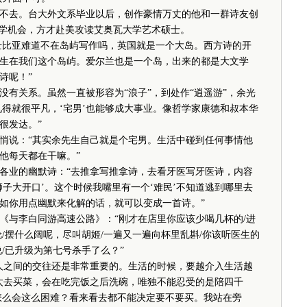
去。台大外文系毕业以后，创作豪情万丈的他和一群诗友创
留学机会，方才赴美攻读艾奥瓦大学艺术硕士。
士比亚难道不在岛屿写作吗，英国就是一个大岛。西方诗的开
生在我们这个岛屿。爱尔兰也是一个岛，出来的都是大文学
诗呢！”
关系。虽然一直被形容为“浪子”，到处作“逍遥游”，余光
见得就很平凡，‘宅男’也能够成大事业。像哲学家康德和叔本华
很发达。”
说：“其实余先生自己就是个宅男。生活中碰到任何事情他
他每天都在干嘛。”
业的幽默诗：“去推拿写推拿诗，去看牙医写牙医诗，内容
子大开口’。这个时候我嘴里有一个‘难民’不知道逃到哪里去
如你用点幽默来化解的话，就可以变成一首诗。”
与李白同游高速公路》：“刚才在店里你应该少喝几杯的/进
/摆什么阔呢，尽叫胡姬/一遍又一遍向杯里乱斟/你该听医生的
/已升级为第七号杀手了么？”
之间的交往还是非常重要的。生活的时候，要越介入生活越
太去买菜，会在吃完饭之后洗碗，唯独不能忍受的是陪四千
西怎么会这么困难？看来看去都不能决定要不要买。我站在旁