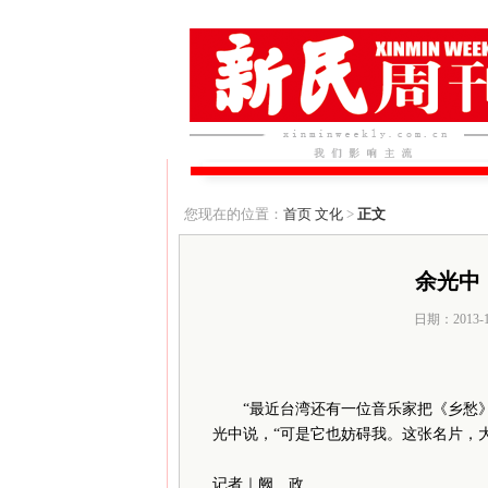
您现在的位置：
首页
文化
>
正文
余光中
日期：2013-
“最近台湾还有一位音乐家把《乡愁》谱
光中说，“可是它也妨碍我。这张名片，
记者｜阙 政