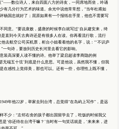
”——数位诗人，来自四面八方的诗友，一同席地而坐，吟诵
少有几分行为艺术的味道。余光中说他常常想，“当年杜甫如
评杨国忠就好了；屈原如果有一个报纸在手里，他也不需要写
同意。“要说衰败，盛唐的时候李白就写过‘自从建安来，绮
但是直到今天古典诗还是有很多人在读。你再看流行歌，流行
次他去航空公司买机票，柜台小姐看着他的名字，说：“‘不识庐
。”一句诗，要放到历史长河里去看它的影响。
装高深要人读不懂的诗。他举了梁启超读李商隐的例
锦瑟无端五十弦’到底是什么意思。可是他说，虽然我不懂，但我
是在感性上觉得美，那也可以。还有一些，你理性上既不懂，
49年他22岁，举家去到台湾，总觉得“在岛屿上写作”，是远
不少：“左邻右舍的孩子都出国留学去了，吃饭的时候我父
思是‘你还待在台湾干嘛？’当时有一句笑话就是，‘来来来，进
外面不可。”