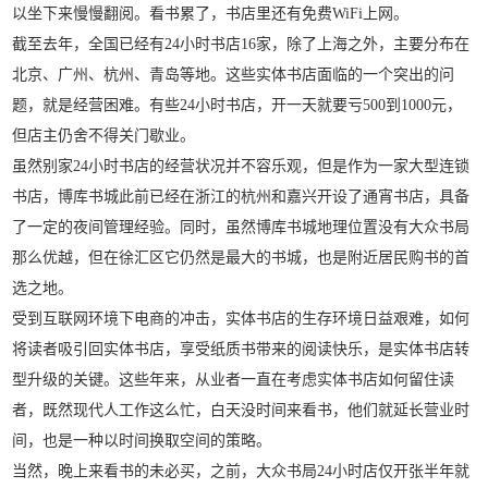
以坐下来慢慢翻阅。看书累了，书店里还有免费WiFi上网。
截至去年，全国已经有24小时书店16家，除了上海之外，主要分布在
北京、广州、杭州、青岛等地。这些实体书店面临的一个突出的问
题，就是经营困难。有些24小时书店，开一天就要亏500到1000元，
但店主仍舍不得关门歇业。
虽然别家24小时书店的经营状况并不容乐观，但是作为一家大型连锁
书店，博库书城此前已经在浙江的杭州和嘉兴开设了通宵书店，具备
了一定的夜间管理经验。同时，虽然博库书城地理位置没有大众书局
那么优越，但在徐汇区它仍然是最大的书城，也是附近居民购书的首
选之地。
受到互联网环境下电商的冲击，实体书店的生存环境日益艰难，如何
将读者吸引回实体书店，享受纸质书带来的阅读快乐，是实体书店转
型升级的关键。这些年来，从业者一直在考虑实体书店如何留住读
者，既然现代人工作这么忙，白天没时间来看书，他们就延长营业时
间，也是一种以时间换取空间的策略。
当然，晚上来看书的未必买，之前，大众书局24小时店仅开张半年就