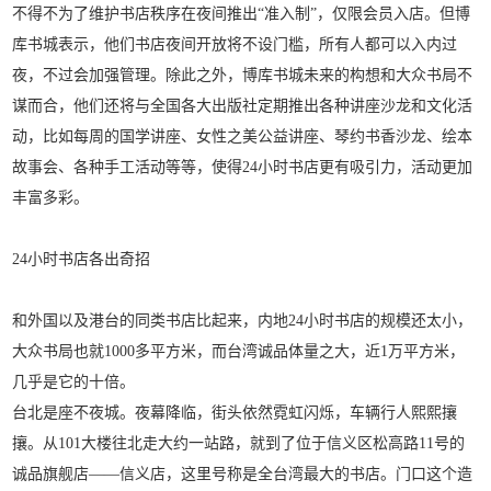
不得不为了维护书店秩序在夜间推出“准入制”，仅限会员入店。但博
库书城表示，他们书店夜间开放将不设门槛，所有人都可以入内过
夜，不过会加强管理。除此之外，博库书城未来的构想和大众书局不
谋而合，他们还将与全国各大出版社定期推出各种讲座沙龙和文化活
动，比如每周的国学讲座、女性之美公益讲座、琴约书香沙龙、绘本
故事会、各种手工活动等等，使得24小时书店更有吸引力，活动更加
丰富多彩。
24小时书店各出奇招
和外国以及港台的同类书店比起来，内地24小时书店的规模还太小，
大众书局也就1000多平方米，而台湾诚品体量之大，近1万平方米，
几乎是它的十倍。
台北是座不夜城。夜幕降临，街头依然霓虹闪烁，车辆行人熙熙攘
攘。从101大楼往北走大约一站路，就到了位于信义区松高路11号的
诚品旗舰店——信义店，这里号称是全台湾最大的书店。门口这个造