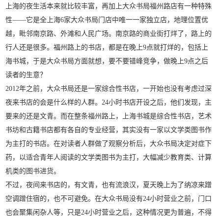
上海的夜生活本来就比较丰富，再加上大众书局福州路店有一种特殊
性——它是全上海6家大众书局门店中唯一一家独立店，地理位置优
越，毗邻南京路、外滩和人民广场。南京路的商业街打烊了，路上的
行人还是很多。福州路上的书店，都是在晚上9点就打烊的，包括上
海书城，于是大众书局方面就想，要不要错峰竞争，做晚上9点之后
读者的生意？
2012年之前，大众书局还是一家综合性书店，一开始也没有考虑过深
夜来书店的会是什么样的人群。24小时书店开设之后，他们发现，主
要来的还是文青。而在整条福州路上，上海书城是综合性书店，艺术
书坊和古籍书店都有各自的专业经营，其实没有一家以文学类图书作
为主打的书店。在对读者人群做了观察分析后，大众书局决定对症下
药，以适合青年人阅读的文学类图书为主打，大幅减少教育类、计算
机类的图书进货。
不过，夜间来书店的，有文青，也有流浪汉，夏天晚上为了纳凉来蹭
空调蹭住宿的，也不可避免。在大众书局没有24小时营业之前，门口
也会聚集闲杂人等，只是24小时营业之后，这种情况更为普遍，不得