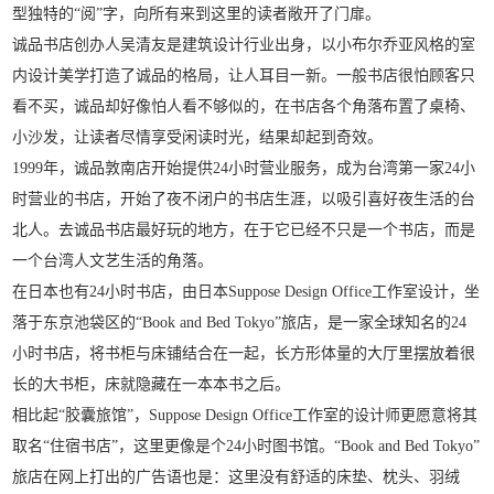
型独特的“阅”字，向所有来到这里的读者敞开了门扉。
诚品书店创办人吴清友是建筑设计行业出身，以小布尔乔亚风格的室
内设计美学打造了诚品的格局，让人耳目一新。一般书店很怕顾客只
看不买，诚品却好像怕人看不够似的，在书店各个角落布置了桌椅、
小沙发，让读者尽情享受闲读时光，结果却起到奇效。
1999年，诚品敦南店开始提供24小时营业服务，成为台湾第一家24小
时营业的书店，开始了夜不闭户的书店生涯，以吸引喜好夜生活的台
北人。去诚品书店最好玩的地方，在于它已经不只是一个书店，而是
一个台湾人文艺生活的角落。
在日本也有24小时书店，由日本Suppose Design Office工作室设计，坐
落于东京池袋区的“Book and Bed Tokyo”旅店，是一家全球知名的24
小时书店，将书柜与床铺结合在一起，长方形体量的大厅里摆放着很
长的大书柜，床就隐藏在一本本书之后。
相比起“胶囊旅馆”，Suppose Design Office工作室的设计师更愿意将其
取名“住宿书店”，这里更像是个24小时图书馆。“Book and Bed Tokyo”
旅店在网上打出的广告语也是：这里没有舒适的床垫、枕头、羽绒