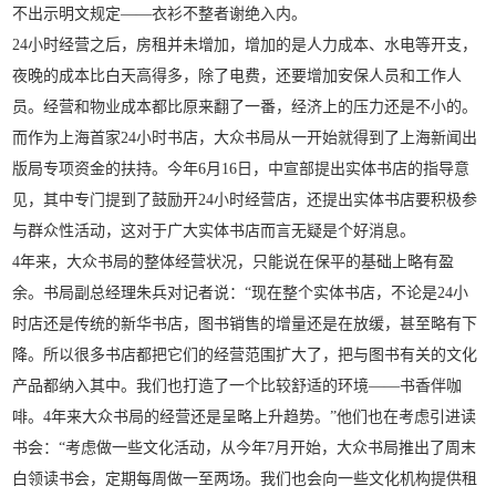
不出示明文规定——衣衫不整者谢绝入内。
24小时经营之后，房租并未增加，增加的是人力成本、水电等开支，
夜晚的成本比白天高得多，除了电费，还要增加安保人员和工作人
员。经营和物业成本都比原来翻了一番，经济上的压力还是不小的。
而作为上海首家24小时书店，大众书局从一开始就得到了上海新闻出
版局专项资金的扶持。今年6月16日，中宣部提出实体书店的指导意
见，其中专门提到了鼓励开24小时经营店，还提出实体书店要积极参
与群众性活动，这对于广大实体书店而言无疑是个好消息。
4年来，大众书局的整体经营状况，只能说在保平的基础上略有盈
余。书局副总经理朱兵对记者说：“现在整个实体书店，不论是24小
时店还是传统的新华书店，图书销售的增量还是在放缓，甚至略有下
降。所以很多书店都把它们的经营范围扩大了，把与图书有关的文化
产品都纳入其中。我们也打造了一个比较舒适的环境——书香伴咖
啡。4年来大众书局的经营还是呈略上升趋势。”他们也在考虑引进读
书会：“考虑做一些文化活动，从今年7月开始，大众书局推出了周末
白领读书会，定期每周做一至两场。我们也会向一些文化机构提供租