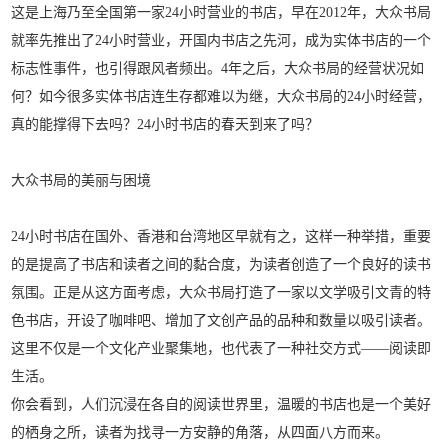
这是上海乃至全国第一家24小时营业的书店，早在2012年，大众书局
就率先推出了24小时营业，开国内书店之先河，成为实体书店的一个
标志性事件，也引得跟风者频出。4年之后，大众书局的经营状况如
何？如今很多实体书店连生存都难以为继，大众书局的24小时经营，
真的能撑得下去吗？24小时书店的春天到来了吗？
大众书局的美丽与困境
24小时书店在国外、香港和台湾地区早就有之，这样一种举措，重要
的是提高了书店和读者之间的黏合度，为读者创造了一个良好的读书
氛围。正是从这方面考虑，大众书局打造了一家以文学吸引文青的特
色书店，开设了咖啡吧、增加了文创产品的品种和数量以吸引读者。
这里不仅是一个文化产业聚集地，也代表了一种社交方式——阅读即
生活。
你会看到，人们沉浸在各自的阅读世界里，温暖的书店也是一个美好
的栖身之所，读者为找寻一方安静的角落，从四面八方而来。