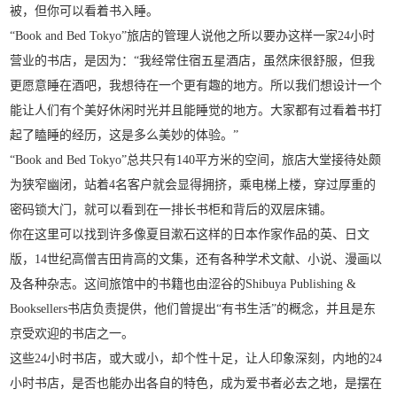
被，但你可以看着书入睡。
“Book and Bed Tokyo”旅店的管理人说他之所以要办这样一家24小时
营业的书店，是因为：“我经常住宿五星酒店，虽然床很舒服，但我
更愿意睡在酒吧，我想待在一个更有趣的地方。所以我们想设计一个
能让人们有个美好休闲时光并且能睡觉的地方。大家都有过看着书打
起了瞌睡的经历，这是多么美妙的体验。”
“Book and Bed Tokyo”总共只有140平方米的空间，旅店大堂接待处颇
为狭窄幽闭，站着4名客户就会显得拥挤，乘电梯上楼，穿过厚重的
密码锁大门，就可以看到在一排长书柜和背后的双层床铺。
你在这里可以找到许多像夏目漱石这样的日本作家作品的英、日文
版，14世纪高僧吉田肯高的文集，还有各种学术文献、小说、漫画以
及各种杂志。这间旅馆中的书籍也由涩谷的Shibuya Publishing &
Booksellers书店负责提供，他们曾提出“有书生活”的概念，并且是东
京受欢迎的书店之一。
这些24小时书店，或大或小，却个性十足，让人印象深刻，内地的24
小时书店，是否也能办出各自的特色，成为爱书者必去之地，是摆在