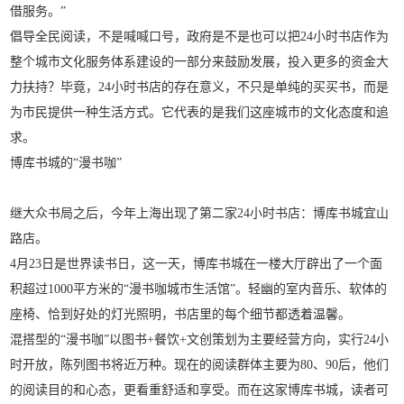
借服务。”
倡导全民阅读，不是喊喊口号，政府是不是也可以把24小时书店作为
整个城市文化服务体系建设的一部分来鼓励发展，投入更多的资金大
力扶持？毕竟，24小时书店的存在意义，不只是单纯的买买书，而是
为市民提供一种生活方式。它代表的是我们这座城市的文化态度和追
求。
博库书城的“漫书咖”
继大众书局之后，今年上海出现了第二家24小时书店：博库书城宜山
路店。
4月23日是世界读书日，这一天，博库书城在一楼大厅辟出了一个面
积超过1000平方米的“漫书咖城市生活馆”。轻幽的室内音乐、软体的
座椅、恰到好处的灯光照明，书店里的每个细节都透着温馨。
混搭型的“漫书咖”以图书+餐饮+文创策划为主要经营方向，实行24小
时开放，陈列图书将近万种。现在的阅读群体主要为80、90后，他们
的阅读目的和心态，更看重舒适和享受。而在这家博库书城，读者可