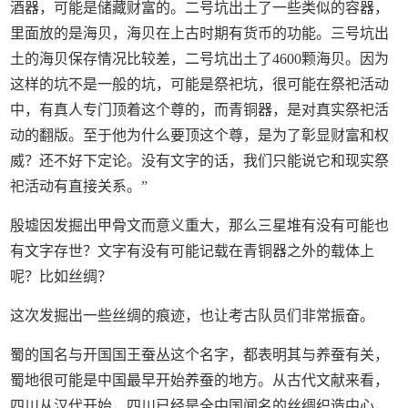
酒器，可能是储藏财富的。二号坑出土了一些类似的容器，
里面放的是海贝，海贝在上古时期有货币的功能。三号坑出
土的海贝保存情况比较差，二号坑出土了4600颗海贝。因为
这样的坑不是一般的坑，可能是祭祀坑，很可能在祭祀活动
中，有真人专门顶着这个尊的，而青铜器，是对真实祭祀活
动的翻版。至于他为什么要顶这个尊，是为了彰显财富和权
威？还不好下定论。没有文字的话，我们只能说它和现实祭
祀活动有直接关系。”
殷墟因发掘出甲骨文而意义重大，那么三星堆有没有可能也
有文字存世？文字有没有可能记载在青铜器之外的载体上
呢？比如丝绸？
这次发掘出一些丝绸的痕迹，也让考古队员们非常振奋。
蜀的国名与开国国王蚕丛这个名字，都表明其与养蚕有关，
蜀地很可能是中国最早开始养蚕的地方。从古代文献来看，
四川从汉代开始，四川已经是全中国闻名的丝绸织造中心，