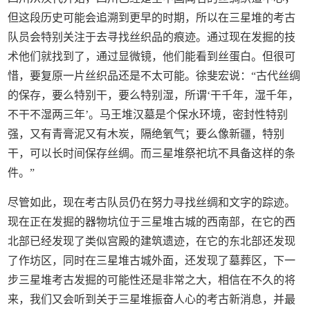
但这段历史可能会追溯到更早的时期，所以在三星堆的考古
队员会特别关注于去寻找丝织品的痕迹。通过现在发掘的技
术他们就找到了，通过显微镜，他们能看到丝蛋白。但很可
惜，要复原一片丝织品还是不太可能。徐斐宏说：“古代丝绸
的保存，要么特别干，要么特别湿，所谓‘干千年，湿千年，
不干不湿两三年’。马王堆汉墓是个保水环境，密封性特别
强，又有青膏泥又有木炭，隔绝氧气；要么像新疆，特别
干，可以长时间保存丝绸。而三星堆祭祀坑不具备这样的条
件。”
尽管如此，现在考古队员仍在努力寻找丝绸和文字的踪迹。
现在正在发掘的器物坑位于三星堆古城的西南部，在它的西
北部已经发现了类似宫殿的建筑遗迹，在它的东北部还发现
了作坊区，同时在三星堆古城外面，还发现了墓葬区，下一
步三星堆考古发掘的可能性还是非常之大，相信在不久的将
来，我们又会听到关于三星堆振奋人心的考古新消息，并最