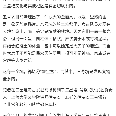
三星堆文化与其他地区是有密切联系的。
五号坑目前清理出了一件很大的金面具，以及一些残的金
器、象牙雕刻残片。八号坑的填土堆积里，考古队员发现有
大块红烧土，而且确定是墙壁的残块。因为它们一面平整光
滑，但另一面呈半圆柱体凹槽状，应该属于木或竹构泥墙。
再结合红烧土的体量，基本可以确定是大房子的墙壁。而当
时大房子不可能是民众居住所用，很可能是神庙、宗庙或者
宫殿等大型建筑。
这每一个坑，都堪称“聚宝盆”，而其中，三号坑是发现文物
最多的。
记者在三星堆考古发掘现场见到了三星堆3号祭祀坑发掘负责
人、上海大学文学院讲师徐斐宏，31岁的徐斐宏正带领着一
个非常年轻的团队忙碌在现场。
去年11月，徐斐宏到四川广汉为上海大学参与三星堆考古工