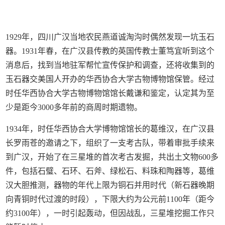
1929年，四川广汉当地农民燕道诚淘沟时偶然发现一坑玉石
器。1931年春，在广汉县传教的英国传教士董笃宜听到这个
消息后，找到当地驻军帮忙宣传保护和调查，还将收集到的
玉石器交美国人开办的华西协合大学古物博物馆保管。经过
时任华西协合大学古物博物馆馆长戴谦和鉴定，认定其为至
少是距今3000多年前的商周时期遗物。
1934年，时任华西协合大学博物馆馆长的葛维汉，在广汉县
长罗雨苍的邀请之下，组织了一支考古队，带着审批手续来
到广汉，开始了在三星堆的首次考古发掘，共出土文物600多
件，包括石璧、石环、石斧、绿松石、料珠和陶器等，葛维
汉大胆推测，器物的年代上限为铜石并用时代（新石器晚期
向青铜时代过渡的时段），下限大约为公元前1100年（距今
约3100年），一时引起轰动，但因战乱，三星堆挖掘工作只