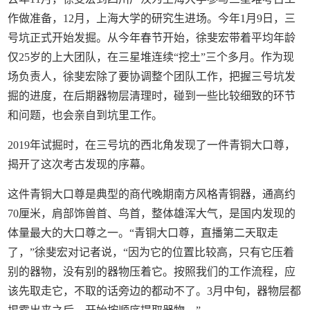
作做准备，12月，上海大学的研究生进场。今年1月9日，三
号坑正式开始发掘。从今年春节开始，徐斐宏带着平均年龄
仅25岁的上大团队，在三星堆连续“挖土”三个多月。作为现
场负责人，徐斐宏除了要协调整个团队工作，把握三号坑发
掘的进度，在后期器物层清理时，碰到一些比较细致的环节
和问题，也会亲自到坑里工作。
2019年试掘时，在三号坑的西北角发现了一件青铜大口尊，
揭开了这次考古发现的序幕。
这件青铜大口尊是典型的商代晚期南方风格青铜器，通高约
70厘米，肩部饰兽首、鸟首，整体雄浑大气，是国内发现的
体量最大的大口尊之一。“青铜大口尊，直播第二天取走
了，”徐斐宏对记者说，“因为它的位置比较高，只有它压着
别的器物，没有别的器物压着它。按照我们的工作流程，应
该先取走它，不取的话旁边的都动不了。3月中旬，器物层都