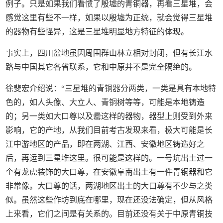
例子。只是如果我们看惯了殷墟的青铜器，再看三星堆，会
感觉这里有些不一样，如果以殷墟为正统，就会觉得三星堆
的器物有些怪异，这是三星堆明显地方特征的体现。
事实上，四川盆地虽因周围群山林立相对封闭，但有长江水
路与中国其它各省联系，它和中原并不是完全隔绝的。
徐斐宏介绍说：“三星堆的青铜器分两类，一类是具有本地特
色的，如人头像、大立人、青铜树等等，可能是本地铸造
的；另一类如大口尊以及罍这样的器物，器型上则受到外来
影响，它的产地，从我们目前考古发现来看，极大可能是长
江中游地区的产品，即在两湖、江西、安徽地区铸造好之
后，再运到三星堆这里。很可能是这样的。一号坑出土过一
个有龙虎装饰的大口尊，在安徽阜南出土有一件青铜器和它
非常像。大口尊的话，两湖地区出土的大口尊有不少与之类
似。虽然这些作坊到底在哪里，现在还没法确定，但从风格
上来看，它们之间是有关系的。目前还没有关于中原青铜技