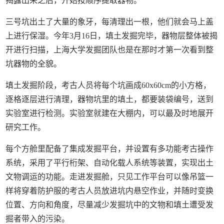
揭露出来之后，开始按顺序提取器物。”
三号坑出土了大量的象牙，每清理出一根，他们就会马上盖
上进行保湿。今年3月16日，填土发掘完毕，器物层整体被揭
开进行扫描，上海大学发掘团队也是在那时才第一次看到整
坑器物的全貌。
填土发掘阶段，考古人员将每个坑画成60x60cm的小方格，
逐格逐层进行清理，器物坑里的填土，都要装袋编号，送到
实验室进行检测。实验室就建在大棚内，可以最及时地展开
研究工作。
每个方舱里配备了集成发掘平台，并设置有多功能考古操作
系统，采用了平行桁架、自动化载人系统等装置，实现出土
文物调运的功能。走进发掘舱，只见工作平台可以像吊篮一
样将穿着防护服的考古人员放进坑内悬空作业，并随时变换
位置、方向和角度，尽量减少发掘坑中的文物和填土遭受发
掘者带入的污染。