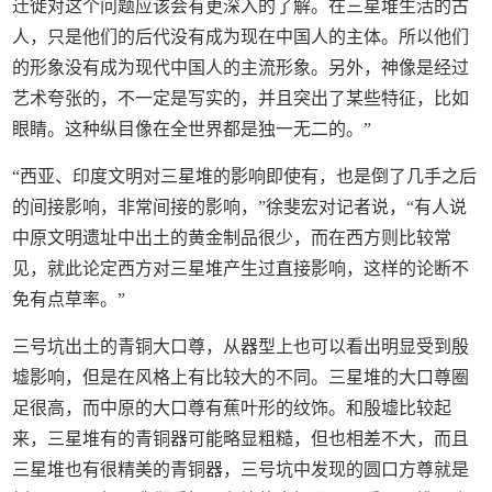
迁徙对这个问题应该会有更深入的了解。在三星堆生活的古
人，只是他们的后代没有成为现在中国人的主体。所以他们
的形象没有成为现代中国人的主流形象。另外，神像是经过
艺术夸张的，不一定是写实的，并且突出了某些特征，比如
眼睛。这种纵目像在全世界都是独一无二的。”
“西亚、印度文明对三星堆的影响即使有，也是倒了几手之后
的间接影响，非常间接的影响，”徐斐宏对记者说，“有人说
中原文明遗址中出土的黄金制品很少，而在西方则比较常
见，就此论定西方对三星堆产生过直接影响，这样的论断不
免有点草率。”
三号坑出土的青铜大口尊，从器型上也可以看出明显受到殷
墟影响，但是在风格上有比较大的不同。三星堆的大口尊圈
足很高，而中原的大口尊有蕉叶形的纹饰。和殷墟比较起
来，三星堆有的青铜器可能略显粗糙，但也相差不大，而且
三星堆也有很精美的青铜器，三号坑中发现的圆口方尊就是