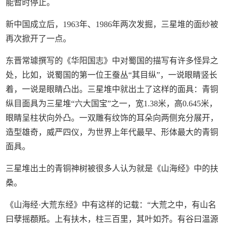
能暂时停止。
新中国成立后，1963年、1986年两次发掘，三星堆的面纱被
再次掀开了一点。
东晋常璩撰写的《华阳国志》中对蜀国的描写有许多怪异之
处，比如，说蜀国的第一位王蚕丛“其目纵”，一说眼睛竖长
着，一说是眼睛凸出。三星堆中就出土了这样的面具：青铜
纵目面具为三星堆“六大国宝”之一，宽1.38米，高0.645米，
眼睛呈柱状向外凸。一双雕有纹饰的耳朵向两侧充分展开，
造型雄奇，威严四仪，为世界上年代最早、形体最大的青铜
面具。
三星堆出土的青铜神树被很多人认为就是《山海经》中的扶
桑。
《山海经·大荒东经》中有这样的记载：“大荒之中，有山名
曰孽摇頵羝。上有扶木，柱三百里，其叶如芥。有谷曰温源