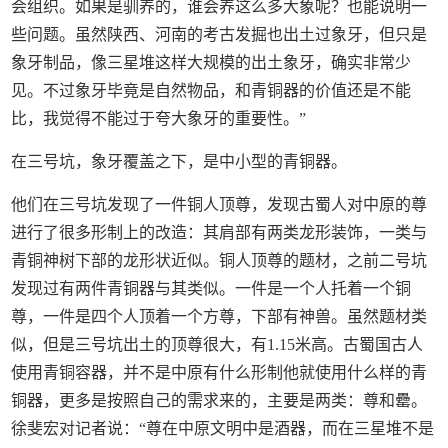
会组织。如果是驯养的，谁会养这么多大象呢？也能说明一
些问题。虽然陕西、河南的考古发掘也出土过象牙，但只是
象牙制品，像三星堆这样大规模的出土象牙，确实非常少
见。不过象牙毕竟是自然物品，和青铜器的价值还是不能
比，我觉得不能过于夸大象牙的重要性。”
在三号坑，象牙覆盖之下，是中小型的青铜器。
他们在三号坑发现了一件铜人顶尊，发现古蜀人对中原的尊
进行了很多形制上的改造：其肩部有两类龙形装饰，一类与
青铜神树下部的龙形状近似。铜人顶尊的题材，之前二号坑
发现过有两件青铜器与其类似。一件是一个人托着一个铜
尊，一件是四个人顶着一个方尊，下部有神兽。虽然题材类
似，但是三号坑出土的顶尊很大，有1.15米高。古蜀国古人
使用青铜容器，并不是中原有什么形制他就使用什么样的青
铜器，更多是按照自己的需求来的，主要是两类：尊和罍。
徐斐宏对记者说：“尊在中原文明中是酒器，而在三星堆不是