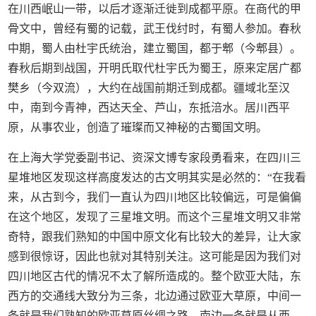
在川西岷山一带，以后才逐渐迁徙到成都平原。在商代的甲
骨文中，曾经有蜀的记载，武王伐纣时，有蜀人参加。春秋
中期，蜀人由杜宇氏统治，建立蜀国，都于郫（今郫县）。
春秋后期到战国，开明氏取代杜宇氏为蜀王，原来定居广都
樊乡（今双流），大约在战国前期迁到成都。疆域北至汉
中，南到今青神，西达天全、芦山，东抵涪水。居川西平
原，从事农业，创造了璀璨而又神秘的古蜀国文明。
在上海大学党委副书记、资深文博专家段勇看来，在四川三
星堆地区发现这样高度发达的古文明其实是必然的：“在我看
来，从古到今，我们一直认为四川地区比较偏远，可是偏偏
在这个地区，发现了三星堆文明。而这个三星堆文明又非常
奇特，跟我们熟知的中国中原文化有比较大的差异，让大家
感到很惊讶，因此也就对其特别关注。这可能是因为我们对
四川地区古代的情况不太了解所造成的。整个欧亚大陆，东
西方的交通线大致分为三条，北边通过欧亚大草原，中间一
条就是我们熟知的欧亚草原丝绸之路，南边一条就是从西