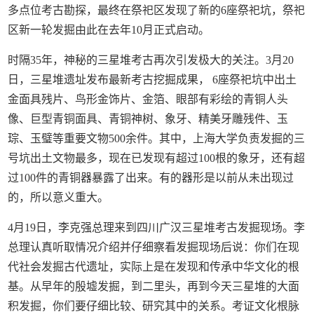
多点位考古勘探，最终在祭祀区发现了新的6座祭祀坑，祭祀
区新一轮发掘由此在去年10月正式启动。
时隔35年，神秘的三星堆考古再次引发极大的关注。3月20
日，三星堆遗址发布最新考古挖掘成果， 6座祭祀坑中出土
金面具残片、鸟形金饰片、金箔、眼部有彩绘的青铜人头
像、巨型青铜面具、青铜神树、象牙、精美牙雕残件、玉
琮、玉璧等重要文物500余件。其中，上海大学负责发掘的三
号坑出土文物最多，现在已发现有超过100根的象牙，还有超
过100件的青铜器暴露了出来。有的器形是以前从未出现过
的，所以意义重大。
4月19日，李克强总理来到四川广汉三星堆考古发掘现场。李
总理认真听取情况介绍并仔细察看发掘现场后说：你们在现
代社会发掘古代遗址，实际上是在发现和传承中华文化的根
基。从早年的殷墟发掘，到二里头，再到今天三星堆的大面
积发掘，你们要仔细比较、研究其中的关系。考证文化根脉