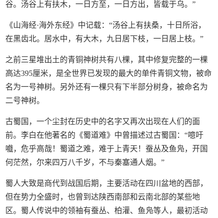
谷。汤谷上有扶木，一日方至，一日方出，皆载于乌。”
《山海经·海外东经》中记载：“汤谷上有扶桑，十日所浴，
在黑齿北。居水中，有大木，九日居下枝，一日居上枝。”
之前三星堆出土的青铜神树共有八棵，其中修复完整的一棵
高达395厘米，是全世界已发现的最大的单件青铜文物，被命
名为一号神树。另外还有一棵只有下半部分树身，被命名为
二号神树。
古蜀国，一个尘封在历史中的名字又再次出现在人们的面
前。李白在他著名的《蜀道难》中曾描述过古蜀国：“噫吁
嚱，危乎高哉！蜀道之难，难于上青天！蚕丛及鱼凫，开国
何茫然，尔来四万八千岁，不与秦塞通人烟。”
蜀人大致是商代到战国后期，主要活动在四川盆地的西部，
但在势力全盛时，也曾到达陕西南部和云南北部的某些地
区。蜀人传说中的领袖有蚕丛、柏灌、鱼凫等人，最初活动