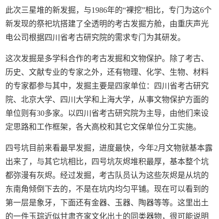
此次三星堆的新发掘，与1986年的“裸挖”相比，专门为这6个
新发现的祭祀坑搭建了全透明的考古发掘方舱，由重庆声光
电公司根据四川省考古研究院的需求专门为其研发。
这次发掘是多学科合作的考古发掘和文物保护。除了考古、
历史、文献专业的专家之外，还有物理、化学、生物、材料
的专家都参与其中，发掘主要是四家单位：四川省考古研究
院、北京大学、四川大学和上海大学，从事文物保护方面的
单位则有30多家。以四川省考古研究院为主导，由他们来设
定思路和工作框架，各大高校和其它文保单位分工实施。
四号坑目前来看最早发掘，进度最快，今年2月文物就基本露
出来了，与其它坑相比，四号坑灰烬堆积最厚，基本整个坑
都弥漫有灰烬。经过发掘，考古队员认为这些灰烬是从坑的
东南角倾倒下去的，不是在坑内均匀平铺。现在可以看到的
第一层是象牙，下面还有金器、玉器、陶器等等。这里出土
的一件玉琮近似甘肃齐家文化出土的同类器物，很可能说明