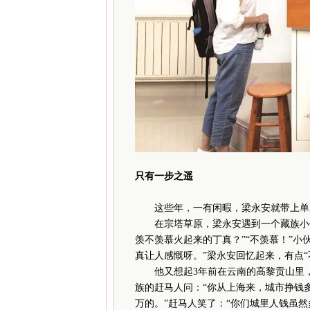
只有一步之遥
这些年，一有闲暇，梁永安就带上单反
在宗塔草原，梁永安遇到一个藏族小伙
羡不羡慕火起来的丁真？”“不羡慕！”小
真让人感慨呀。”梁永安回忆起来，有点“
他又想起3年前在云南的高黎贡山里，
族的赶马人问：“你从上海来，城市挣钱多
万的。”赶马人笑了：“你们城里人钱虽然