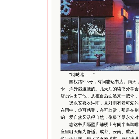
“哒哒哒……”
国权路525号，有间志达书店。雨天
伞，浑身湿漉漉的。几天后的读书分享会
店员认出了他，从柜台后面递来一把伞，
梁永安喜欢淋雨，且对雨有着可爱的认
在雨中，你可感受，亦可欣赏，那是在别
豹，爱自然又活得自然，像极了梁永安对
志达书店隔壁店铺楼上有间半岛咖啡，
座里聊天颇为舒适。成都、云南、重庆、
说半个月来，他飞了五座城市，行程满满