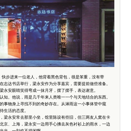
，快步进来一位老人，他背着黑色背包，很是笨重，没有带
在志达书店举行，梁永安作为分享嘉宾，需要提前做些准备。
梁永安眼睛笑得弯成一抹月牙，摆了摆手，表达谢意。
知。他说，雨是几千年来人类唯一一个与天地结合的东西。
的事物身上寻找不到的奇妙存在。从淋雨这一小事体管中窥
待生活的态度。
梁永安常去那里小坐，馆里陈设有些旧，但三两友人窝在卡
北京、上海，梁永安一边用手心拂去灰色衬衫上的雨水，一边
当当，一刻也不得闲啊。