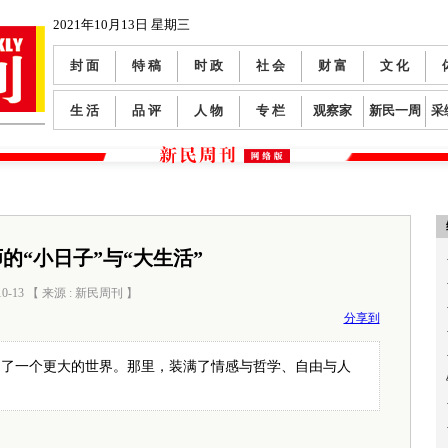
2021年10月13日 星期三
封 面
特 稿
时 政
社 会
财 富
文 化
生 活
品 评
人 物
专 栏
观察家
新民一周
采
的“小日子”与“大生活”
10-13 【 来源 : 新民周刊 】
阅读数：
0
分享到
出了一个更大的世界。那里，装满了情感与哲学、自由与人