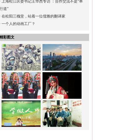
·
上海松江区委书记王华杰专访 ：合作交流不是“单
行道”
·
在松阳三槐堂，站着一位儒雅的翻译家
·
一个人的动画工厂？
精彩图文