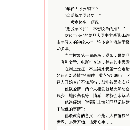
“年轻人才要躺平？
“恋爱就要学渣男！”
“一考定终生，瞎说！”
“想脱单的扣1，不想脱单的扣2。”
这位“50后”的复旦大学中文系退休教授
击年轻人的神经末梢，许多金句流传于微
40多年。
当年恢复第一届高考，梁永安是复旦大
一直和文学、电影打交道，并在其中思索
在网上走红，不是梁永安第一次走进年轻
如何面对爱情”的演讲，梁永安出圈了。
轻人开始变得不知所措，却能被梁永安的
他谈爱情，两个人相爱就是天然结合，
钱少、地位高低等，情感世界就会杂草丛
他谈催婚，说看到上海郊区登记结婚平均
不能催的事情”；
他谈教育的意义，不是让人在偏狭的道
世界、热爱万物、热爱众生……