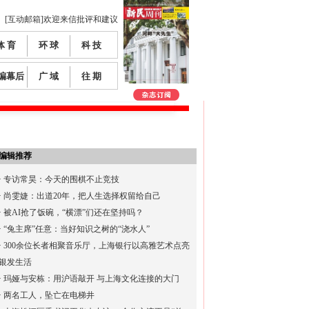
[互动邮箱]欢迎来信批评和建议
体 育
环 球
科 技
编幕后
广 域
往 期
编辑推荐
·
专访常昊：今天的围棋不止竞技
·
尚雯婕：出道20年，把人生选择权留给自己
·
被AI抢了饭碗，“横漂”们还在坚持吗？
·
“兔主席”任意：当好知识之树的“浇水人”
·
300余位长者相聚音乐厅，上海银行以高雅艺术点亮
银发生活
·
玛娅与安栋：用沪语敲开 与上海文化连接的大门
·
两名工人，坠亡在电梯井