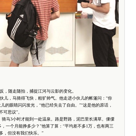
，随走随拍，捕捉江河与云影的变化。
儿，马骑得飞快，粗犷帅气。他走进小伙儿的帐篷问：“你
伙儿的眼睛闪闪发光，“他已经失去了自由。”“这是他的原话，
不可思议”。
骑马3小时才能到一处温泉。路是野路，泥巴里长满草。傈僳
，一个月能挣多少？”他算了算：“平均差不多1万，也有两三
多，但没有我们快乐。”