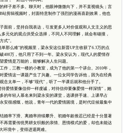
样子差不多。聊天时，他眼神微微向下，并不直视镜头；言
B站剪辑视频时，封面特意制作了强烈的漫画喜剧效果，他也
面前，坚持自我表达，引发更多人对价值观和人文主义的思
入多元化的观点供受众选择，不同人不同理解，就会有碰撞，
方式”。
那么难”的视频里，梁永安这位新晋UP主收获了6.3万的点
突破400万，他只用了不到一年。梁永安认为，现代人的爱情存
望爱情是万能的，能够解决人生问题。
工作，三教一楼的小教室，成为了他的第一个讲台。2010年，
对爱情这一课题产生了兴趣。一位女同学告诉他，因为在经典
观念太单一，不够“现代”，听了一半课后就和他分手了。
待爱情要像信仰一样虔诚，对待信仰要像爱情一样深情”，她
多的年轻人慕名来到梁永安的课堂，选课拼手速、上课早占
永安很感慨，他说，青年一代的爱情困境，是时代症候最集中
结婚率下滑、离婚率持续攀升、初婚年龄推迟已经是十分显著
不再需要传统男耕女织般的亲情、恩情模式的爱，却也未能达
的大环境中，变得进退两难。