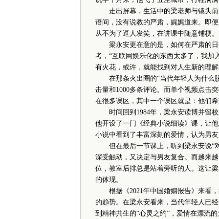
走出屏幕，生活中的梁老师与镜头前的
语间，没有说教的严肃，娓娓道来。即便
从不为了逗人发笑，在讲课中随意铺梗。
梁永安更在意的是，如何在严肃的日子
考，“互联网娱乐化的东西太多了，我加
有火花，或许，就能找到对人生新的理解
在那条火出圈的“当代年轻人为什么脱单
击量和1000多条评论。而单个视频点击
在很多误区，其中一个误区就是：他们希
时间回到1984年，梁永安读博并留校
他开设了一门《经典小说细读》课，让他
小说中看到了丰富深刻的爱情，认为男友
但在最后一节课上，听到梁永安说“对
深受触动，又决定与男友复合。而越来越
位，教室后排总是站着旁听的人。这让梁
的体现。
根据《2021年中国婚姻报告》来看，
的趋势。在梁永安看来，当代年轻人已经
到精神共生的“心灵之约”，爱情在漂流