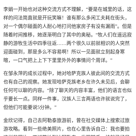
李娟一开始也对这种交流方式不理解，“要是在城里的话，这
样的问法简直就是开玩笑嘛！谁有那么多闲工夫耗在街头，
对一个偶尔碰面的人耐心地打问他家房子有没有漏雨”。但是
随着时间推移，她逐渐明白了其中的奥秘。“牧人们在遥远寂
静的游牧生活中四季往返……两个很久以前就相识的人突然
迎面碰到，那是多么不容易啊！所以一见面就立刻起身寒
暄，一口气把上上下下里里外外的事情问个周详。”
在邹永萍的成长过程中，她对哈萨克族人彼此间的交流方式
也有自己的观察。她发现哈萨克族老乡在许久未见后，会聊
任何可以聊的内容。“除了聊天的内容丰富，他们的语言也似
乎要长一点。同样一件事，汉族人三言两语也许就说完了，
但他们可能要说5分钟。”
金欣记得，自己去阿勒泰旅游前，曾在社交媒体上搜索过旅
游攻略。看到一些绝美照片，也在心里告诉自己：我也要拍