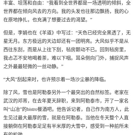
丰富、坦荡和自由：“我看到全世界都是一场透明的倾斜，全
世界都在倾向风去的方向。我的头发也往那边飘扬，我的心
在原地挣扎，也充满了想要过去的渴望。”
但是，李娟也在《羊道》中写过：“天色已经完全黑透了，无
星无月。东方极远的天边却还有一团明亮。大风似乎不是从
西往东刮，而是从上往下刮，毡房颤动不已。回到毡房里，
我忐忑不安地喝着茶，难以下咽。耳朵侧向门外，捕捉风声
之外最最轻微的一丝动静。”
“大风”刮起来时，也许预示着一场沙尘暴的降临。
除了风，雪也是阿勒泰另外一个最突出的自然标签。老家在
武汉的邓芾，在去年夏天辞职，来到阿勒泰市，开了一家名
叫“山冶”的bistro餐酒吧。他告诉记者，自己作为南方人，此
生见过最大最厚的雪，就是在阿勒泰。当他在冬天整个人直
接躺倒在阿勒泰足足有半米厚的大雪中，感受到一种前所未
有的松弛。