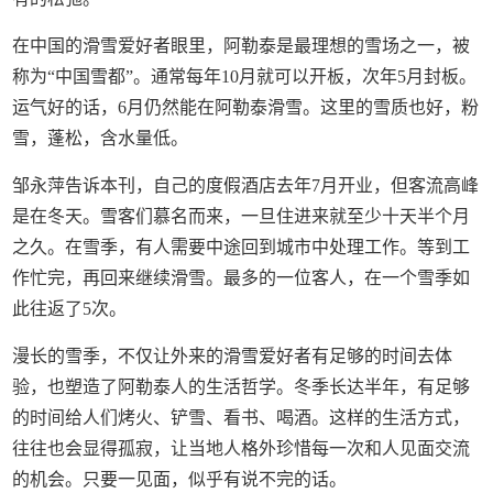
在中国的滑雪爱好者眼里，阿勒泰是最理想的雪场之一，被
称为“中国雪都”。通常每年10月就可以开板，次年5月封板。
运气好的话，6月仍然能在阿勒泰滑雪。这里的雪质也好，粉
雪，蓬松，含水量低。
邹永萍告诉本刊，自己的度假酒店去年7月开业，但客流高峰
是在冬天。雪客们慕名而来，一旦住进来就至少十天半个月
之久。在雪季，有人需要中途回到城市中处理工作。等到工
作忙完，再回来继续滑雪。最多的一位客人，在一个雪季如
此往返了5次。
漫长的雪季，不仅让外来的滑雪爱好者有足够的时间去体
验，也塑造了阿勒泰人的生活哲学。冬季长达半年，有足够
的时间给人们烤火、铲雪、看书、喝酒。这样的生活方式，
往往也会显得孤寂，让当地人格外珍惜每一次和人见面交流
的机会。只要一见面，似乎有说不完的话。