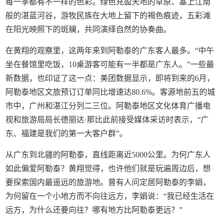
每一季都有不一样的色彩。绿色充盈天地的草原、塞上江南
般的湛蓝河谷，游牧民族在大地上留下的褐色痕迹，五彩滩
在阳光映照下的斑斓，共同演绎自然的协奏曲。
在黄翔的观察里，这两年来到阿勒泰的广东客人最多。“中午
坐在餐馆里吃饭，10桌游客可能有一半都是广东人。”一些最
新数据，也印证了这一点：美团数据显示，即将到来的6月，
阿勒泰地区文旅预订订单同比增速达80.6%。客源地前五的城
市中，广州和湛江分列二三位。阿勒泰地区文化体育广播电
视和旅游局局长德丽达·那比此前接受媒体采访时表示，“广
东、福建是我们的第一大客户群”。
从广东到北疆的阿勒泰，直线距离近5000公里。为何广东人
如此偏爱阿勒泰？黄翔觉得，也许他们就是玩遍周边后，想
要探索国内最遥远的旅游地。曾有人问定居阿勒泰的李娟，
为何留在一个小地方而不向往远方，李娟说：“我已经生活在
远方，为什么还要向往？哪有地方比阿勒泰更远？”