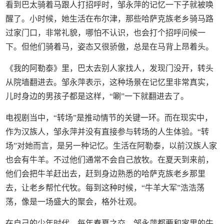
看到巴太骑着马跟人打招呼时，邹永萍的记忆一下子就被唤
醒了。小时候，她生活在布尔津，那些哈萨克族老乡骑马路
过家门口，非常礼貌，哪怕不认识，也会打个招呼问候一
下。但他们骑着马，姿态又很骄傲，总是在马背上昂着头。
《我的阿勒泰》里，巴太去别人家找人，发现门没开，转头
从院墙翻进去。邹永萍表示，这种场景在记忆里非常真实，
儿时身边的男孩子都是这样，“唰”一下就翻进去了。
电视剧当中，“转场”是推动情节的关键一环。而在现实中，
作为汉族人，邹永萍并没有直接参与转场的人生体验。“转
场”对她而言，是另一种记忆。生活在阿勒泰，以前汉族人家
也会有牛羊。不过他们通常不会自己放牧。在夏天到来前，
他们会把牛羊赶出去，赶到身边熟悉的哈萨克族老乡那里
去，让老乡帮忙代牧。每到这种时候，“牛羊大军”浩浩荡
荡，像是一场盛大的聚会，格外壮观。
在自己的少年时代，每年春夏之交，邹永萍都要和家里的牛