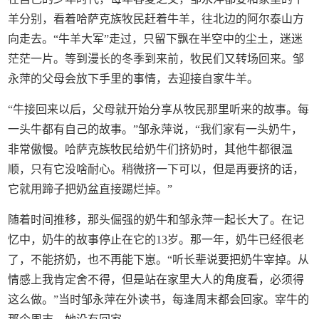
羊分别，看着哈萨克族牧民赶着牛羊，往北边的阿尔泰山方
向走去。“牛羊大军”走过，只留下飘在半空中的尘土，迷迷
茫茫一片。等到漫长的冬季到来前，牧民们又转场回来。邹
永萍的父母会放下手里的事情，去迎接自家牛羊。
“牛接回来以后，父母就开始分享从牧民那里听来的故事。每
一头牛都有自己的故事。”邹永萍说，“我们家有一头奶牛，
非常傲慢。哈萨克族牧民给奶牛们挤奶时，其他牛都很温
顺，只有它没啥耐心。稍微挤一下可以，但是再要挤的话，
它就用蹄子把奶盆直接踢烂掉。”
随着时间推移，那头倔强的奶牛和邹永萍一起长大了。在记
忆中，奶牛的故事停止在它的13岁。那一年，奶牛已经很老
了，不能挤奶，也不再能下崽。“听长辈说要把奶牛宰掉。从
情感上我肯定舍不得，但是站在家里大人的角度看，必须得
这么做。”当时邹永萍在外读书，每逢周末都会回家。宰牛的