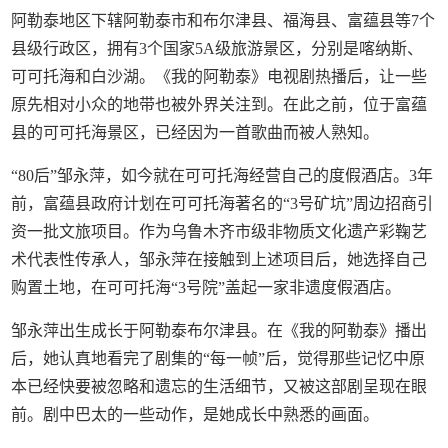
阿勒泰地区下辖阿勒泰市和布尔津县、福海县、富蕴县等7个
县级行政区，拥有3个国家5A级旅游景区，分别是喀纳斯、
可可托海和白沙湖。《我的阿勒泰》电视剧热播后，让一些
原先相对小众的地带也被外界关注到。在此之前，位于富蕴
县的可可托海景区，已经因为一首歌曲而被人熟知。
“80后”邹永萍，如今就在可可托海经营自己的度假酒店。3年
前，富蕴县政府计划在可可托海著名的“3号矿坑”周边招商引
资一批文旅项目。作为乌鲁木齐市级非物质文化遗产彩鞠艺
术代表性传承人，邹永萍在接触到上述项目后，她选择自己
购置土地，在可可托海“3号院”盖起一家非遗度假酒店。
邹永萍出生成长于阿勒泰布尔津县。在《我的阿勒泰》播出
后，她认真地看完了剧集的“每一帧”后，觉得那些记忆中原
本已经快要被忽略和遗忘的生活细节，又被这部剧呈现在眼
前。剧中巴太的一些动作，是她成长中熟悉的画面。