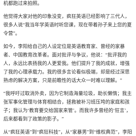
机都跑过来拍照。
他觉得大家对他的印象没变，疯狂英语已经影响了三代人，
很多人说“我当年学英语时听您课，现在带着孙子来上您的夏
令营”。
如今，李阳给自己的人设定位是英语教育家、曾经的家暴
者、中国教育改革者。面对批评与争议，他说：“批评我的
人，永远比表扬我的人更爱我。他们提升了我的成就，增强
了我的心理承载力。我的很多言论看似极端，却是经过深思
熟虑的解决方案，只是前瞻性的话大众一时难以理解。”
“我呼吁过取消外卖，因为它制造海量垃圾，助长懒惰；我主
张军事化管理与体育相结合，拯救被补习班压垮的家庭和孩
子；我认为‘教育要交给国家来管’。而我许多曾经的‘狂言’，
后来都看到了政策的影子。”
从“疯狂英语”到“疯狂科技”，从“家暴男”到“维权典范”，李阳