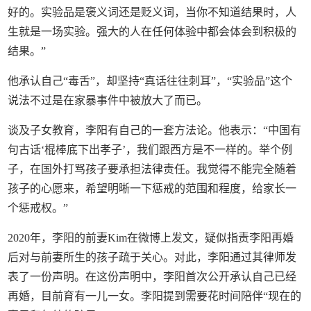
好的。实验品是褒义词还是贬义词，当你不知道结果时，人
生就是一场实验。强大的人在任何体验中都会体会到积极的
结果。”
他承认自己“毒舌”，却坚持“真话往往刺耳”，“实验品”这个
说法不过是在家暴事件中被放大了而已。
谈及子女教育，李阳有自己的一套方法论。他表示：“中国有
句古话‘棍棒底下出孝子’，我们跟西方是不一样的。举个例
子，在国外打骂孩子要承担法律责任。我觉得不能完全随着
孩子的心愿来，希望明晰一下惩戒的范围和程度，给家长一
个惩戒权。”
2020年，李阳的前妻Kim在微博上发文，疑似指责李阳再婚
后对与前妻所生的孩子疏于关心。对此，李阳通过其律师发
表了一份声明。在这份声明中，李阳首次公开承认自己已经
再婚，目前育有一儿一女。李阳提到需要花时间陪伴“现在的