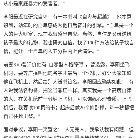
从小是家庭暴力的受害者。”
李阳最近在研究自卑，有一本书叫《自卑与超越》，他才意
识到，幼年时的自卑感成为他日后奋斗的引擎。“自卑是一个
人的巨大财富，现在我很感恩自卑。当然，自信是父母送给
孩子最大的礼物，我也研究自信，找了100种方法给孩子找自
信，能让一个自卑的人五分钟内上台演讲。”
前妻Kim曾评价他有“自恋型人格障碍”，曾透露，李阳坐飞
机时，要等广播叫他的名字才最后一个登机，好让大家知道
他在飞机上，然后给别人送书签名。李阳回应确实如此：“有
人说我沽名钓誉，把这当罪证一样。其实我是一个高度自律
的人，在关机舱前一分钟上飞机，可以训练心理素质。上飞
机后，我要读100页的书；起床后做20个俯卧撑，每一秒都把
自己往死里整。”
面对争议，李阳一笑置之：“人无完人。我承认我有问题，但