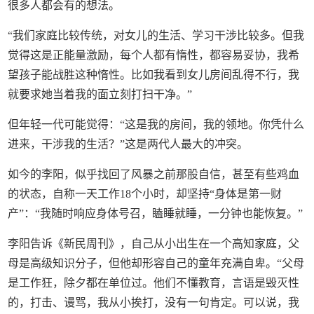
很多人都会有的想法。
“我们家庭比较传统，对女儿的生活、学习干涉比较多。但我
觉得这是正能量激励，每个人都有惰性，都容易妥协，我希
望孩子能战胜这种惰性。比如我看到女儿房间乱得不行，我
就要求她当着我的面立刻打扫干净。”
但年轻一代可能觉得：“这是我的房间，我的领地。你凭什么
进来，干涉我的生活？”这是两代人最大的冲突。
如今的李阳，似乎找回了风暴之前那股自信，甚至有些鸡血
的状态，自称一天工作18个小时，却坚持“身体是第一财
产”：“我随时响应身体号召，瞌睡就睡，一分钟也能恢复。”
李阳告诉《新民周刊》，自己从小出生在一个高知家庭，父
母是高级知识分子，但他却形容自己的童年充满自卑。“父母
是工作狂，除夕都在单位过。他们不懂教育，言语是毁灭性
的，打击、谩骂，我从小挨打，没有一句肯定。可以说，我