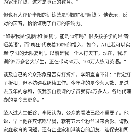
为家里挣钱，这才是真正的教育。”
但也有人评价李阳的训练营是“洗脑”和“圈钱”。他表示，反
对的声音，恰恰证明了自己的影响力。
“如果我是‘洗脑’和‘圈钱’，能洗40年吗？很多孩子学的是‘聋
哑英语’，而‘疯狂’代表着100%的投入，如今，AI让我可以实
现‘李阳的无限复制’。以前是我一个人打天下，现在，我培
训的5万多名大学生，正在带动50万、100万人练习英语。”
谈及自己的公众形象是否有打折扣，李阳直言不讳：“肯定打
了折扣，但不妨碍我继续工作。今年我的夏令营人数，是过
去五年的总和，仅我亲自授课的学员就有4万多人，各地代理
办的夏令营更多。”
坠入过人生低谷，李阳认为，公众的看法已经不重要了。他
说，早上他在宾馆吃早餐，就有五六个粉丝过来合影、请教
家庭教育的问题，还有企业家和港澳台的朋友，连保安和司