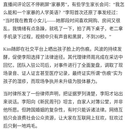
直播间评论区不停刷屏“家暴男”，有些学生家长会问：“我怎
么能和一个家暴的人学英语？”李阳首次还原了事发经过：
“当时我在教育小女儿——她那段时间喜欢网购、房间又很
乱，我情绪有点急躁，就吼了一下，拍了两下桌子，老二拿
手机录下过程，视频中只有声音和黑屏，不到20秒。”
Kim随即在社交平台上晒出孩子脸上的伤痕。风波的持续发
酵，促使李阳选择了法律途径。其代理律师周兆成在采访中
回忆，团队入驻公司后，对事件进行了全面复盘，调取了现
场录音、证人证言甚至医疗记录，最终证实所谓“伤痕”实为
孩子的湿疹，而现场争执并未升级为肢体暴力。
当时律所发了一份律师声明，把证据罗列清楚，李阳才站出
来说话。李阳向《新民周刊》坦言，自家人对簿公堂，并非
他所愿。但跨国婚姻的复杂性，有时只能诉诸法律。网络互
掐只会浪费社会公众资源，让大家在互联网上狂欢，狂欢过
后只剩一地鸡毛。