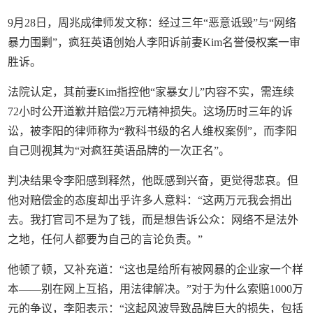
9月28日，周兆成律师发文称：经过三年“恶意诋毁”与“网络
暴力围剿”，疯狂英语创始人李阳诉前妻Kim名誉侵权案一审
胜诉。
法院认定，其前妻Kim指控他“家暴女儿”内容不实，需连续
72小时公开道歉并赔偿2万元精神损失。这场历时三年的诉
讼，被李阳的律师称为“教科书级的名人维权案例”，而李阳
自己则视其为“对疯狂英语品牌的一次正名”。
判决结果令李阳感到释然，他既感到兴奋，更觉得悲哀。但
他对赔偿金的态度却出乎许多人意料：“这两万元我会捐出
去。我打官司不是为了钱，而是想告诉公众：网络不是法外
之地，任何人都要为自己的言论负责。”
他顿了顿，又补充道：“这也是给所有被网暴的企业家一个样
本——别在网上互掐，用法律解决。”对于为什么索赔1000万
元的争议，李阳表示：“这起风波导致品牌巨大的损失，包括