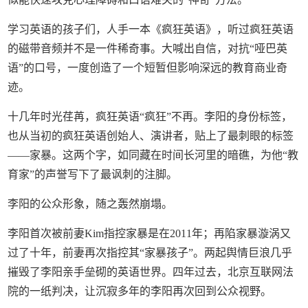
学习英语的孩子们，人手一本《疯狂英语》，听过疯狂英语
的磁带音频并不是一件稀奇事。大喊出自信，对抗“哑巴英
语”的口号，一度创造了一个短暂但影响深远的教育商业奇
迹。
十几年时光荏苒，疯狂英语“疯狂”不再。李阳的身份标签，
也从当初的疯狂英语创始人、演讲者，贴上了最刺眼的标签
——家暴。这两个字，如同藏在时间长河里的暗礁，为他“教
育家”的声誉写下了最讽刺的注脚。
李阳的公众形象，随之轰然崩塌。
李阳首次被前妻Kim指控家暴是在2011年；再陷家暴漩涡又
过了十年，前妻再次指控其“家暴孩子”。两起舆情巨浪几乎
摧毁了李阳亲手垒砌的英语世界。四年过去，北京互联网法
院的一纸判决，让沉寂多年的李阳再次回到公众视野。