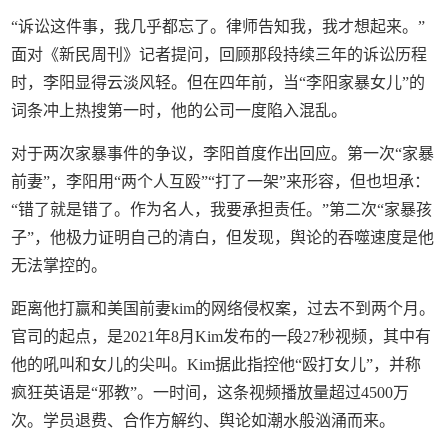
“诉讼这件事，我几乎都忘了。律师告知我，我才想起来。”
面对《新民周刊》记者提问，回顾那段持续三年的诉讼历程
时，李阳显得云淡风轻。但在四年前，当“李阳家暴女儿”的
词条冲上热搜第一时，他的公司一度陷入混乱。
对于两次家暴事件的争议，李阳首度作出回应。第一次“家暴
前妻”，李阳用“两个人互殴”“打了一架”来形容，但也坦承：
“错了就是错了。作为名人，我要承担责任。”第二次“家暴孩
子”，他极力证明自己的清白，但发现，舆论的吞噬速度是他
无法掌控的。
距离他打赢和美国前妻kim的网络侵权案，过去不到两个月。
官司的起点，是2021年8月Kim发布的一段27秒视频，其中有
他的吼叫和女儿的尖叫。Kim据此指控他“殴打女儿”，并称
疯狂英语是“邪教”。一时间，这条视频播放量超过4500万
次。学员退费、合作方解约、舆论如潮水般汹涌而来。