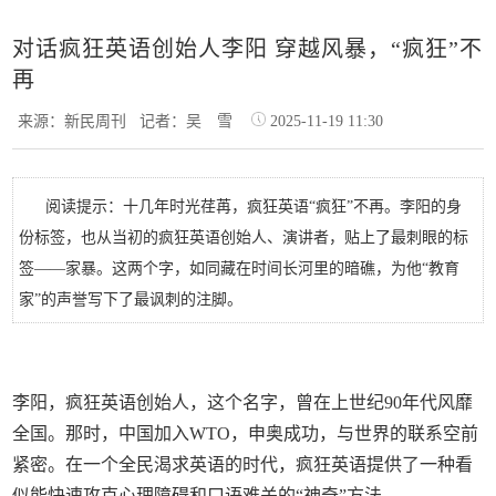
对话疯狂英语创始人李阳 穿越风暴，“疯狂”不
再
来源：新民周刊
记者：吴 雪
2025-11-19 11:30
阅读提示：十几年时光荏苒，疯狂英语“疯狂”不再。李阳的身
份标签，也从当初的疯狂英语创始人、演讲者，贴上了最刺眼的标
签——家暴。这两个字，如同藏在时间长河里的暗礁，为他“教育
家”的声誉写下了最讽刺的注脚。
李阳，疯狂英语创始人，这个名字，曾在上世纪90年代风靡
全国。那时，中国加入WTO，申奥成功，与世界的联系空前
紧密。在一个全民渴求英语的时代，疯狂英语提供了一种看
似能快速攻克心理障碍和口语难关的“神奇”方法。