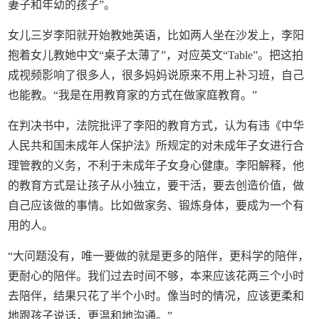
妻子和年幼的孩子”。
女儿三岁李阳就开始教她英语，比如两人坐在沙发上，李阳
抱着女儿教她中文“桌子太薄了”，对应英文“Table”。把这拍
成视频影响了很多人，很多妈妈说原来不用上补习班，自己
也能教。“我是在用教育家的方式在做家庭教育。”
在判决书中，法院批评了李阳的教育方式，认为有违《中华
人民共和国未成年人保护法》所规定的对未成年子女进行合
理管教的义务，不利于未成年子女身心健康。李阳解释，他
的教育方式是让孩子从小独立，要干活，要去创造价值，做
自己应该做的事情。比如做家务、锻炼身体，要成为一个有
用的人。
“大问题没有，唯一要做的就是更多的陪伴，更科学的陪伴，
更耐心的陪伴。我们过去时间不够，本来应该花两三个小时
去陪伴，结果只花了半个小时。像当时的情况，应该更柔和
地跟孩子说话，更温和地沟通。”