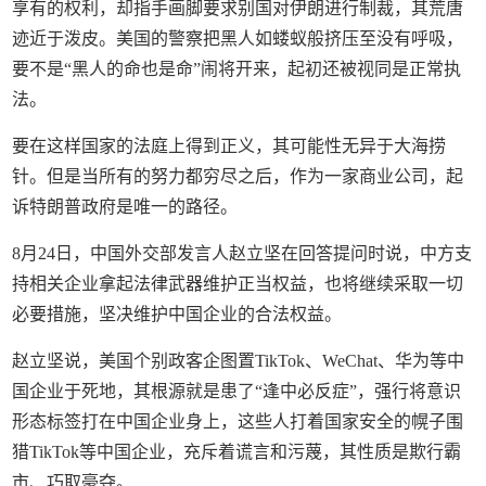
享有的权利，却指手画脚要求别国对伊朗进行制裁，其荒唐
迹近于泼皮。美国的警察把黑人如蝼蚁般挤压至没有呼吸，
要不是“黑人的命也是命”闹将开来，起初还被视同是正常执
法。
要在这样国家的法庭上得到正义，其可能性无异于大海捞
针。但是当所有的努力都穷尽之后，作为一家商业公司，起
诉特朗普政府是唯一的路径。
8月24日，中国外交部发言人赵立坚在回答提问时说，中方支
持相关企业拿起法律武器维护正当权益，也将继续采取一切
必要措施，坚决维护中国企业的合法权益。
赵立坚说，美国个别政客企图置TikTok、WeChat、华为等中
国企业于死地，其根源就是患了“逢中必反症”，强行将意识
形态标签打在中国企业身上，这些人打着国家安全的幌子围
猎TikTok等中国企业，充斥着谎言和污蔑，其性质是欺行霸
市、巧取豪夺。