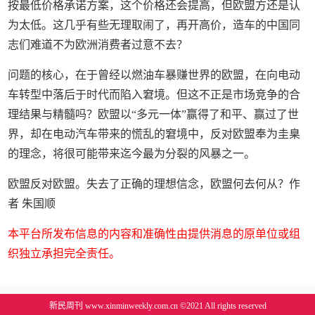
按最低价格承诺方案，这个价格还会提高，但欧盟方还是认
为太低。这几乎有些无理取闹了，再开高价，造车的中国同
志们难道不为欧洲消费者过意不去？
问题的核心，在于曾经以燃油车暴赚世界的欧盟，在向电动
车转型中落后于时代而陷入窘境。但这不正是市场竞争的合
理结果与精髓吗？欧盟以“多元一体”赢得了和平、赢过了世
界，却在电动汽车带来的慌乱的窘境中，反对欧盟奉为圭臬
的理念，将很可能带来迄今最为分裂的风暴之一。
欧盟反对欧盟。失去了正确的理想信念，欧盟何去何从？作
者 朱国顺
本平台所发布信息的内容和准确性由提供消息的原单位或组
织独立承担完全责任。
新民周刊 www.xinminweekly.com.cn ©2021 All rights reserved