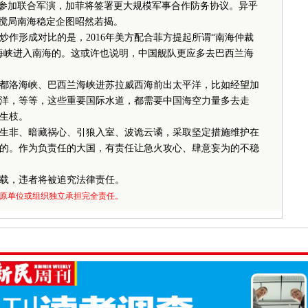
并参加联合军演，加菲将签署更大规模军事合作防务协议。异乎
力搅局南海稳定企图昭然若揭。
形成对比的是，2016年美方配合菲方提起所谓“南海仲裁
海峡进入南海的。这或许也说明，中国舰队更应多去巴西兰海
洛海峡、巴西兰海峡进苏拉威西海前出太平洋，比如经望加
洋，等等，这些重要国际水道，都需要中国海空力量多去走
生枝。
非、暗藏祸心、引狼入室、波诡云谲，采取坚定措施维护在
的。作为负责任的大国，有责任让急火攻心、肆意妄为的不稳
载，违者将被追究法律责任。
原单位或组织独立承担完全责任。