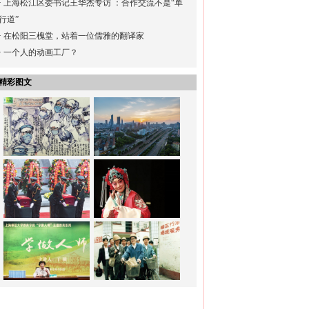
·
上海松江区委书记王华杰专访 ：合作交流不是“单
行道”
·
在松阳三槐堂，站着一位儒雅的翻译家
·
一个人的动画工厂？
精彩图文