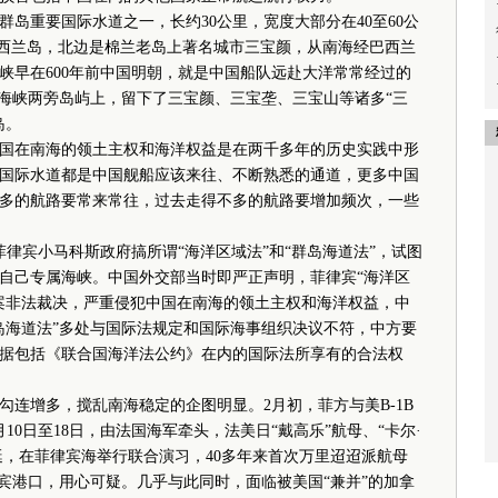
重要国际水道之一，长约30公里，宽度大部分在40至60公
巴西兰岛，北边是棉兰老岛上著名城市三宝颜，从南海经巴西兰
峡早在600年前中国明朝，就是中国船队远赴大洋常常经过的
兰海峡两旁岛屿上，留下了三宝颜、三宝垄、三宝山等诸多“三
岛。
在南海的领土主权和海洋权益是在两千多年的历史实践中形
国际水道都是中国舰船应该来往、不断熟悉的通道，更多中国
多的航路要常来常往，过去走得不多的航路要增加频次，一些
菲律宾小马科斯政府搞所谓“海洋区域法”和“群岛海道法”，试图
自己专属海峡。中国外交部当时即严正声明，菲律宾“海洋区
案非法裁决，严重侵犯中国在南海的领土主权和海洋权益，中
岛海道法”多处与国际法规定和国际海事组织决议不符，中方要
据包括《联合国海洋法公约》在内的国际法所享有的合法权
连增多，搅乱南海稳定的企图明显。2月初，菲方与美B-1B
0日至18日，由法国海军牵头，法美日“戴高乐”航母、“卡尔·
舰艇，在菲律宾海举行联合演习，40多年来首次万里迢迢派航母
宾港口，用心可疑。几乎与此同时，面临被美国“兼并”的加拿