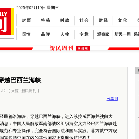
2025年02月19日 星期三
封 面
特 稿
时 政
社 会
财 经
文 化
区情
品 评
人 物
专 栏
观察家
新民一周
采
穿越巴西兰海峡
2-12 【 来源 : 新民周刊 】
阅读数：
456
分享到
民都洛海峡，穿越巴西兰海峡，进入苏拉威西海并驶向大
发布消息：中国人民解放军南部战区组织海空兵力经巴西兰海峡赴
规范和专业操作，完全符合国际法和国际实践。菲方就中方舰
损害包括中国在内的其他国家正常航运航行权力。