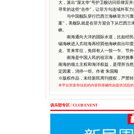
大，派出“渥太华”号护卫舰访问菲律宾
寻常的这些“合作”，让菲方勾连域外军
与中国舰队穿行巴西兰海峡菲方污蔑炒作
案”，美舰队就是在菲方迎合下从巴西兰
峡。
南海通向大洋的国际水道，比如经民都
锡海峡进入爪哇海再经巽他海峡前出印度
走、常来常往，免得有人一惊一乍、节外
南海是中国人民的祖宗海，面对挑事生
南海的领土主权和海洋权益，是理所当然
定因素，消停一些。作者 朱国顺
※
版权作品，未经新民周刊授权，严禁转
本平台所发布信息的内容和准确性由提供消息的
俱乐部专区 / CLUB EVENT