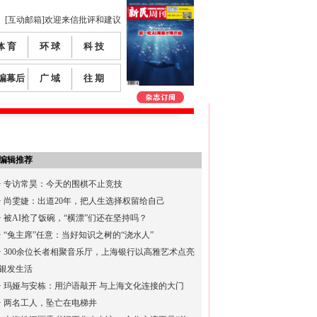
[互动邮箱]欢迎来信批评和建议
体 育
环 球
科 技
编幕后
广 域
往 期
编辑推荐
·
专访常昊：今天的围棋不止竞技
·
尚雯婕：出道20年，把人生选择权留给自己
·
被AI抢了饭碗，“横漂”们还在坚持吗？
·
“兔主席”任意：当好知识之树的“浇水人”
·
300余位长者相聚音乐厅，上海银行以高雅艺术点亮
银发生活
·
玛娅与安栋：用沪语敲开 与上海文化连接的大门
·
两名工人，坠亡在电梯井