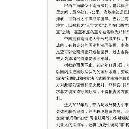
巴西兰海峡位于南海深处，是菲律宾群岛
里之间，最窄处15.7公里。海峡南边是
海峡，可前出太平洋或印度洋。巴西兰海
地方，以郑和之“三宝太监”名号在巴西
宝”之地，甚至有座岛至今被俗称为郑和
中国拥有南海绝大部分岛域主权，中国
成的，有着充分的历史和法理依据。南海
足迹可以让南海更好造福世界。过去走得
被人为添堵的航路要破冰消融。
树欲静而风不止。2024年11月8日，
以国内法把国际法认为的国际水道，变成
域法”妄图以国内立法形式固化南海仲裁
方对此强烈谴责和坚决反对。菲律宾“群
求菲方切实遵守国际法，不得损害各方依
利。
进入2025年后，菲方与域外势力军事勾
轰炸机联合巡航，并声称飞越黄岩岛。2月1
文森”航母和“加贺”号准航母等10多艘
到亚太的法海军，还将“历史性访问”菲律