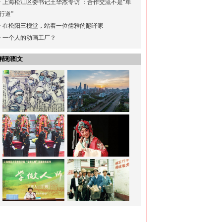
·
上海松江区委书记王华杰专访 ：合作交流不是“单
行道”
·
在松阳三槐堂，站着一位儒雅的翻译家
·
一个人的动画工厂？
精彩图文