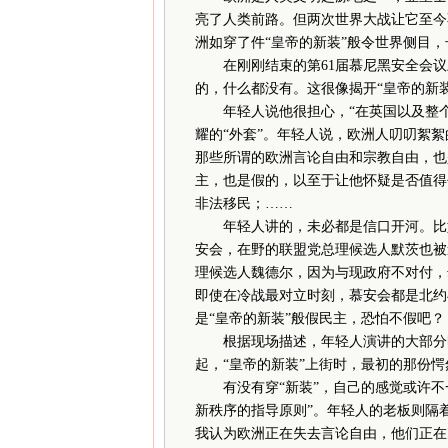
亮了人类前路。但两次世界大战让它至今
洲如穿了件“皇帝的新装”般令世界侧目
在刚刚结束的第61届慕尼黑安全会议
的，什么都没有。这很像揭开“皇帝的新装
年轻人说他很担心，“在英国以及整个欧
耀的“外套”。年轻人说，欧洲人叨叨絮絮
那些所谓的欧洲言论自由和宗教自由，也
主，也是假的，以至于让他怀疑是否值得
非法移民；……
年轻人讲的，未必都是信口开河。比如
安会，在野的联盟党总理候选人默茨也被
理候选人魏德尔，因为与现政府不对付，
即使在冷战最对立时刻，慕安会都是北约
是“皇帝的新装”般假民主，恐怕不假吧？
根据现场描述，年轻人演讲的大部分时
起，“皇帝的新装”上街时，最初的那份愕
有没有穿“新装”，自己的感觉或许不
新秩序的指导原则”。年轻人的老板则隔
我认为欧洲正在失去言论自由，他们正在