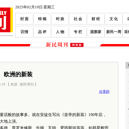
2025年02月19日 星期三
封 面
特 稿
时 政
社 会
财 经
文 化
区情
品 评
人 物
专 栏
观察家
新民一周
采
欧洲的新装
2-19 【 来源 : 新民周刊 】
阅读数：
342
分享到
话般的故事多。就在安徒生写出《皇帝的新装》190年后，
大地上演。
德、普罗米修斯、牛顿、瓦特、爱因斯坦等等，如群星般照