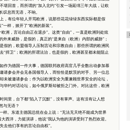
不堪回首，而所谓的“加入北约”引发一场延绵三年大战，让欧
，长叹息而无语，不响。
上，有位年轻人开骂欧洲，说那些花花绿绿东西实际都是假
”一样，掀开了“欧洲的新装”。
洲，言论自由正在退步”。这类“自由”，一直是欧洲到处炫
的外来威胁，是假的，真正的“是来自（欧洲）内部的威胁”；
是假的，欧盟领导人压制言论和宗教自由；那些所谓的欧洲民
去“捍卫”；欧洲的所谓法治，也是假的，欧洲甚至都未能阻止
作为德国一件大事，德国联邦政府高官几乎全数出动参加慕
邀请参会并会见各国领导人，而恰恰是默茨的对手、另一位总
却未被邀请参会；作为以欧洲安全为重兼顾世界安全的论坛，
与华约对话论坛，如今俄罗斯却被拒之门外。对比这些，欧洲
间里，台下都“陷入了沉默”，没有掌声。这有没有让人想
然与无语？
一样。东道主德国总统在会上说：“无法无天绝不能成为世界
着大西洋，力挺演讲，他说“我认为他的演讲受到了热烈欢迎。
失去他们享有的言论自由权”。