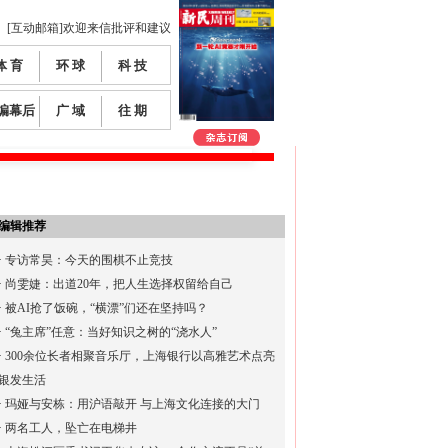
[互动邮箱]欢迎来信批评和建议
体 育
环 球
科 技
编幕后
广 域
往 期
编辑推荐
·
专访常昊：今天的围棋不止竞技
·
尚雯婕：出道20年，把人生选择权留给自己
·
被AI抢了饭碗，“横漂”们还在坚持吗？
·
“兔主席”任意：当好知识之树的“浇水人”
·
300余位长者相聚音乐厅，上海银行以高雅艺术点亮
银发生活
·
玛娅与安栋：用沪语敲开 与上海文化连接的大门
·
两名工人，坠亡在电梯井