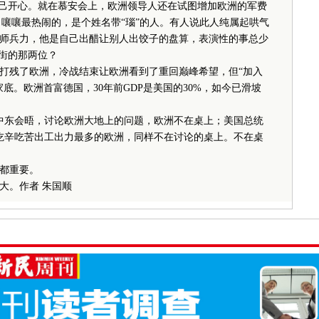
己开心。就在慕安会上，欧洲领导人还在试图增加欧洲的军费
”，嚷嚷最热闹的，是个姓名带“瑙”的人。有人说此人纯属起哄气
师兵力，他是自己出醋让别人出饺子的盘算，表演性的事总少
上街的那两位？
残了欧洲，冷战结束让欧洲看到了重回巅峰希望，但“加入
底。欧洲首富德国，30年前GDP是美国的30%，如今已滑坡
中东会晤，讨论欧洲大地上的问题，欧洲不在桌上；美国总统
，吃辛吃苦出工出力最多的欧洲，同样不在讨论的桌上。不在桌
都重要。
。作者 朱国顺