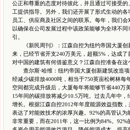
公正和尊重的态度对待彼此，并且通过可接受的
工提供指导。另外，我们还开展了形式生动的各
员工、供应商及社区之间的联系。每年，我们会
以确保在公司发展过程中该政策能够为全球不同
引。
《新民周刊》：江森自控为纽约帝国大厦创新
来，已经节省开支240万美元，超额5%，达成
对中国的建筑有何借鉴意义？江森自控准备在这
查尔斯·哈维：纽约帝国大厦创新建筑改造项
经减少碳排放4000吨，相当于750英亩松树林
空间都完成升级后，大厦每年将能够节省440万美
15年间的碳排放将减少10.5万吨。过去几年中
增长。根据江森自控2012年年度能源效益指数
表达了对能效技术的浓厚兴趣。92%的高管认为
非常重要，而在2011年，这一比例为84%。92%
多资金用于能源效益项目。降低能源成本、提高