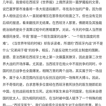
几年前，我曾经在西班牙《世界报》上偶然读到一篇梦魇般的文章，
说巴塞罗那市准备将一条大街逐段翻开，寻找洛尔加的尸骨，因为很
多人相信这位诗人一直就被埋压在那条街的街面之下。但也没有见到
后续的报道，看来翻找并无结果。在西班牙人那里，佛朗哥及其独裁
统治始终是处于清算过程中的黑暗噩梦。对此，今天的中国人当然很
难感同身受，毕竟“那是一个陌生国家的战争”、“一个陌生国度的苦
难”。《当世界年轻的时候》却告诉读者，所谓的“西班牙内战”并不是
什么“兄弟阋于墙”的纷争，相反，乃是反动势力对民主制度的围剿，
是德、意法西斯在西班牙土地上第一次展露其獠牙，因此是第二次世
界大战的开场序幕。尤其是，当西班牙在炮火中不屈抗争的同时，中
国的抗日战争也全面爆发，相隔万里的两个战场，其实属于同一场战
争，属于全人类范围内压迫与反抗压迫的同一场殊死大搏斗。因此，
并不奇怪的是，白求恩等多位曾经在西班牙救死扶伤的医生随即赶赴
中国，在抗战前线舍生忘死。这些洋医生来自不同国家，包括来自德
国的犹太人，因为相同的经历，在当时被中国人赋予了一个特殊的统
称——“西班牙医生”。我们自能感念这些医生对于中国的恩惠，那么