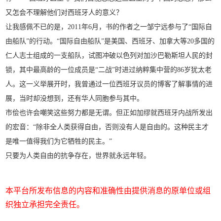
又怎会不理解他们对西班牙人的意义？
让我感佩不已的是，2011年6月，书的作者之一邹宁远参与了“国际自
由船队”的行动。“国际自由船队”是美国、西班牙、加拿大等20多国的
仁人志士组成的一支船队，试图冲破以色列对加沙巴勒斯坦人民的封
锁，其中最高龄的一位成员是“二战”时进过纳粹集中营的86岁犹太老
人。这一义举展开时，我曾通过一位西班牙议员的博客了解事情的进
展，当时却没想到，还有华人同胞参与其中。
市侩也许会嘲笑这些努力都是无谓。但正如加缪就西班牙内战所发出
的宏音：“除非全人类获得自由，否则没有人是自由的。这种民主才
是唯一值得我们为它牺牲的民主。”
只要为人类自由的抗争存在，世界就永远年轻。
本平台所发布信息的内容和准确性由提供消息的原单位或组
织独立承担完全责任。