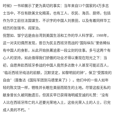
时候》一书却展示了更为真切的事实：当年来自53个国家的4万多志
士当中，不仅有欧美文化精英，也有工人、农民、海员、厨师，包括
作为华工前往法国谋生、不识字的中国人刘景田，以及有着同样华工
经历的张瑞书、阎家治。
倪慧如、邹宁远是由台湾到美国生活和工作的华人科学家，1988年，
这一对夫妇偶然发现，昔日为民主西班牙而战的“国际纵队”里依稀似
有中国人的身影，从此开始执著追索一段尘封的往事。多亏这两个有
心人的坚持，如此值得我们骄傲的功业才得以重现在阳光之下：当
初，自愿奔赴西班牙参战的中国人竟然多达数十人甚至可能近百人，
“临近西班牙纯洁的前额，沉默坚定，如黎明前的钟”，保卫“受围攻的
自由”（聂鲁达《国际军团到马德里来了》）。他们中的一些人如年
轻的陈文饶一样，牺牲并长眠在美丽而陌生的土地。尽管这般无私的
献身曾长久被同胞遗忘，但其实早已获得海明威至诚的礼赞：“没有
人比在西班牙阵亡的人还要光荣地入土，这些光荣入土的人士，已完
成人类的不朽。”