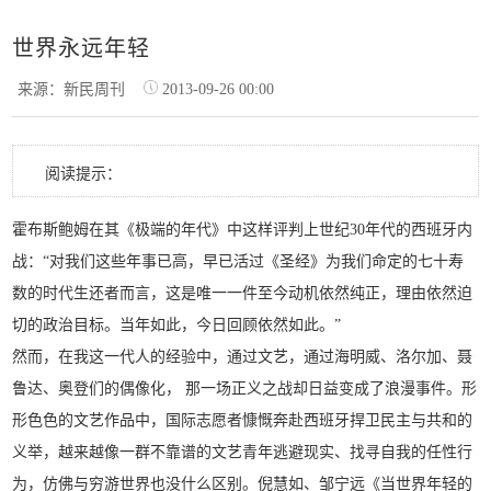
世界永远年轻
来源：新民周刊
2013-09-26 00:00
阅读提示：
霍布斯鲍姆在其《极端的年代》中这样评判上世纪30年代的西班牙内
战：“对我们这些年事已高，早已活过《圣经》为我们命定的七十寿
数的时代生还者而言，这是唯一一件至今动机依然纯正，理由依然迫
切的政治目标。当年如此，今日回顾依然如此。”
然而，在我这一代人的经验中，通过文艺，通过海明威、洛尔加、聂
鲁达、奥登们的偶像化， 那一场正义之战却日益变成了浪漫事件。形
形色色的文艺作品中，国际志愿者慷慨奔赴西班牙捍卫民主与共和的
义举，越来越像一群不靠谱的文艺青年逃避现实、找寻自我的任性行
为，仿佛与穷游世界也没什么区别。倪慧如、邹宁远《当世界年轻的