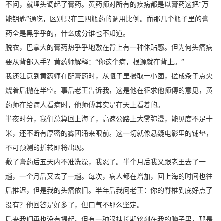
不问，就埋头调起了膏药。黄药师对所有的疾病都是以膏药这把“万
能钥匙”通吃，区别只在三四瓶药的调用比例。而那几个瓶子里的膏
药全是黑乎乎的，什么成分谁也不知道。
脱衣，巴掌大的膏药热乎乎地敷在背上有一种体贴感。但为何头痛病
要从背部入手？黄药师解释：“你这个病，根源就在背上。”
我还注意到黄药师在配膏药时，从瓶子里撮取一小团，搓成条子点火
烧着后抛在半空。事后老王告诉我，这是他在征求他师傅的意见，黄
药师在给病人看病时，他师傅其实是在天上看着的。
半夜时分，我们总算回上海了，高速公路上大雾弥漫，能见度不足十
米，还不断有厚密的雾团涌来眼前。这一切就像悬疑电影里的铺垫，
不可预测的折转即将出现。
敷了膏药后五天内不准洗澡，我忍了。半个月后我又跟老王去了一
趟，一个月后又去了一趟。每次，病人都在增加，回上海的时间也往
后推迟，但是我的头痛依旧。半年后我问老王：你的脊椎到底好点了
没有？他回答是好多了，但口气不那么坚定。
后来我们再也没有提起。但有一种眼神长期铭刻在我的脑子里，那是