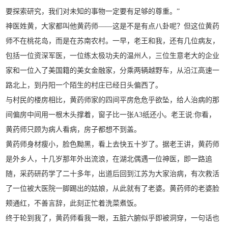
要探索研究，我们对未知的事物一定要有足够的尊重。”
神医姓黄，大家都叫他黄药师——这是不是有点八卦呢？但这位黄药
师不在桃花岛，而是在苏南农村。一早，老王和我，还有几位病友，
包括一位资深军医，一位练太极功夫的温州人，三位生意老大的企业
家和一位入了美国籍的美女金融家，分乘两辆越野车，从沿江高速一
路北上，到丹阳一个陌生的村庄已经日头偏西了。
与村民的楼房相比，黄药师家的四间平房危危乎欲坠，给人治病的那
间偏房中间用一根木头撑着，窗子比一张A3纸还小。老王说:你看，
黄药师只顾为病人看病，房子都想不到盖。
黄药师身材瘦小，脸色黝黑，看上去快五十岁了。据老王讲，黄药师
是外乡人，十几岁那年外出流浪，在湖北偶遇一位神医，即一路追
随，采药研药学了二十多年，出道后回到江苏为大家治病，有次救活
了一位被大医院一脚踢出的姑娘，从此就有了老婆。黄药师的老婆脸
颊通红，不善言辞，此刻正忙着洗菜煮饭。
终于轮到我了，黄药师看我一眼，五脏六腑似乎即被洞穿，一句话也