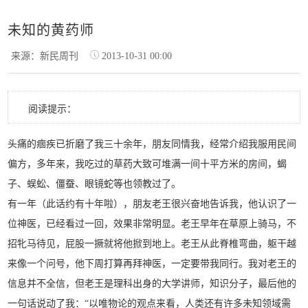
未知的黄药师
来源：新民周刊
2013-10-31 00:00
阅读提示：
头痛的痼疾已折磨了我三十余年，朋友同情我，经常介绍我服用民间
偏方，多年来，我吃过的草药大致可堆满一间十平方米的房间，蝎
子、蜈蚣、僵蚕、眼镜蛇等也领教过了。
有一年（此话约有十年啦），朋友老王很兴奋地告诉我，他认识了一
位神医，已经看过一回，效果非常明显。老王早年在草原上骑马，不
招牝马待见，屁股一撅就将他掀到地上。老王从此脊椎弯曲，躯干越
来像一个问号，他下周打算再拜神医，一定要带我同行。我对老王的
信息并不全信，但老王是理科出身的大学讲师，知识分子，最后他的
一句话说动了我：“以唯物论的观点来看，人类还有许多未知领域需