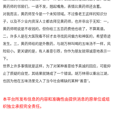
黄药师的邻居们，一语不发，翘起嘴角，表情比黄药师还含蓄。
对我而言，黄药师至今是一个未知领域。不过像老王这样的知识分
子，以及不少业内资深人士都去拜见黄药师，也并非出于无知：一，
黄药师明说是不收钱的，但你给三五百药费他也收了，不算离谱。
二，许多人是在大医院看不好才去寻找民间偏方和神医的，希望奇迹
发生。三，黄药师给的是外敷药，与胡万林叫喝的五味汤不一样，风
险较小。更关键的是，有人善意引荐，你作为朋友就得诚意地表示一
下。
世界上许多事情就是这样，为了对某种善意给予真诚的回应，可能抑
止了质疑的自觉，其结果就铸成了一个错误。胡万林得以重出江湖，
也因为他在五味汤里兑入了当今社会稀缺的某种“善意”。
本平台所发布信息的内容和准确性由提供消息的原单位或组
织独立承担完全责任。