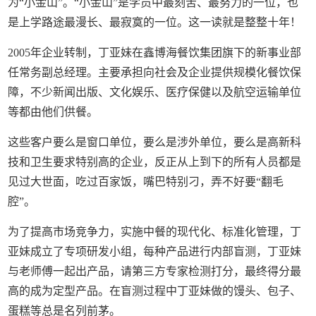
为“小金山”。“小金山”是学员中最刻苦、最努力的一位，也
是上学路途最漫长、最寂寞的一位。这一读就是整整十年！
2005年企业转制，丁亚妹在鑫博海餐饮集团旗下的新事业部
任常务副总经理。主要承担向社会及企业提供规模化餐饮保
障，不少新闻出版、文化娱乐、医疗保健以及航空运输单位
等都由他们供餐。
这些客户要么是窗口单位，要么是涉外单位，要么是高新科
技和卫生要求特别高的企业，反正从上到下的所有人员都是
见过大世面，吃过百家饭，嘴巴特别刁，弄不好要“翻毛
腔”。
为了提高市场竞争力，实施中餐的现代化、标准化管理，丁
亚妹成立了专项研发小组，每种产品进行内部盲测，丁亚妹
与老师傅一起出产品，请第三方专家检测打分，最终得分最
高的成为定型产品。在盲测过程中丁亚妹做的馒头、包子、
蛋糕等总是名列前茅。