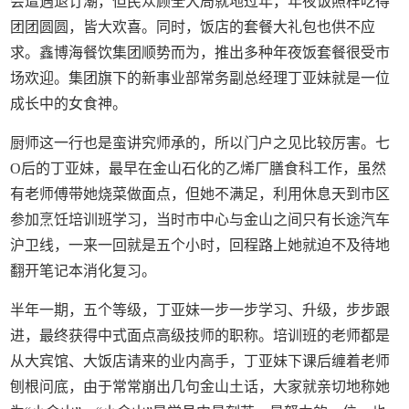
会遭遇退订潮，但民众顾全大局就地过年，年夜饭照样吃得
团团圆圆，皆大欢喜。同时，饭店的套餐大礼包也供不应
求。鑫博海餐饮集团顺势而为，推出多种年夜饭套餐很受市
场欢迎。集团旗下的新事业部常务副总经理丁亚妹就是一位
成长中的女食神。
厨师这一行也是蛮讲究师承的，所以门户之见比较厉害。七
O后的丁亚妹，最早在金山石化的乙烯厂膳食科工作，虽然
有老师傅带她烧菜做面点，但她不满足，利用休息天到市区
参加烹饪培训班学习，当时市中心与金山之间只有长途汽车
沪卫线，一来一回就是五个小时，回程路上她就迫不及待地
翻开笔记本消化复习。
半年一期，五个等级，丁亚妹一步一步学习、升级，步步跟
进，最终获得中式面点高级技师的职称。培训班的老师都是
从大宾馆、大饭店请来的业内高手，丁亚妹下课后缠着老师
刨根问底，由于常常崩出几句金山土话，大家就亲切地称她