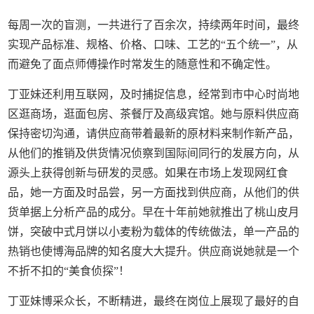
每周一次的盲测，一共进行了百余次，持续两年时间，最终
实现产品标准、规格、价格、口味、工艺的“五个统一”，从
而避免了面点师傅操作时常发生的随意性和不确定性。
丁亚妹还利用互联网，及时捕捉信息，经常到市中心时尚地
区逛商场，逛面包房、茶餐厅及高级宾馆。她与原料供应商
保持密切沟通，请供应商带着最新的原材料来制作新产品，
从他们的推销及供货情况侦察到国际间同行的发展方向，从
源头上获得创新与研发的灵感。如果在市场上发现网红食
品，她一方面及时品尝，另一方面找到供应商，从他们的供
货单据上分析产品的成分。早在十年前她就推出了桃山皮月
饼，突破中式月饼以小麦粉为载体的传统做法，单一产品的
热销也使博海品牌的知名度大大提升。供应商说她就是一个
不折不扣的“美食侦探”！
丁亚妹博采众长，不断精进，最终在岗位上展现了最好的自