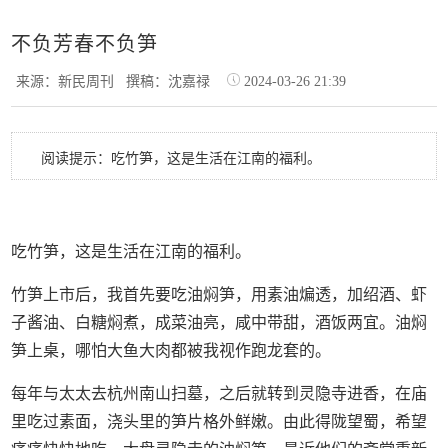
不负芳春不负笋
来源：新民周刊
撰稿：沈嘉禄
2024-03-26 21:39
阅读提示：吃竹笋，这是生活在江南的福利。
吃竹笋，这是生活在江南的福利。
竹笋上市后，我首先要吃油焖笋，用素油煸透，加绍酒、虾
子酱油、白糖焖煮，成菜油亮，咸中带甜，酒饭两宜。油焖
笋上桌，哪怕大鱼大肉都被我视作跑龙套的。
每年与太太去杭州南山扫墓，之后就转到灵隐寺进香，在庙
里吃过素面，浇头里的笋片格外鲜嫩。由此得陇望蜀，希望