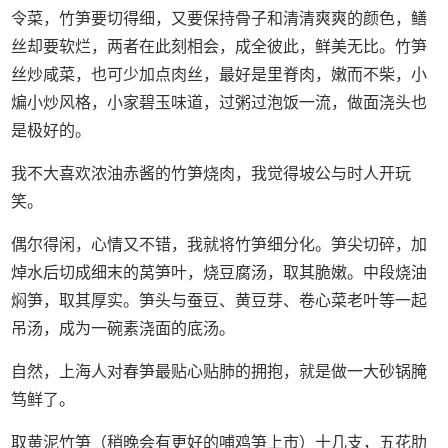
令菜，竹笋要切得细，又要保持骨子和清清爽爽的颜色，鳝
丝却要软烂，两者在此刻相会，成全彼此，鲜美无比。竹笋
丝炒咸菜，也可少加点肉丝，最好是里脊肉，嫩而不柴，小
煸小炒风格，小家碧玉味道，过粥过泡饭一流，做面浇头也
是极好的。
我不大喜欢浓油赤酱的竹笋烧肉，我觉得坡公与时人开玩
笑。
偶尔得闲，心情又不错，我就将竹笋细分化。笋尖切碎，加
焯水后切成细末的莴笋叶，烧豆腐汤，取其脆嫩。中段烧油
焖笋，取其厚实。笋头与蚕豆、黄豆芽、卷心菜老叶等一起
吊汤，成为一碗素浇面的底汤。
自然，上海人对春笋最贴心贴肺的拥抱，就是做一大砂锅腌
笃鲜了。
取黄泥竹笋（稍晚会有更好的哺鸡笋上市）十几支，五花肋