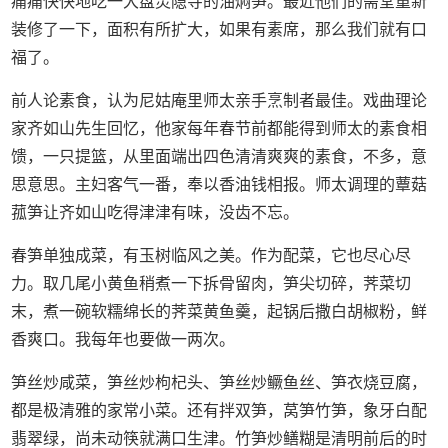
痛痛快快地吃一大盘灵隐寺的油焖笋。最近他们的斋堂重新
装修了一下，面积有所扩大，如果有素席，那么我们就有口
福了。
前人论素食，认为尼姑庵里师太亲手烹制者最佳。戏曲理论
家齐如山先生回忆，他家每年春节前都能得到师太的素食相
馈，一只提篮，从里面端出四色清清爽爽的素食，不多，意
思意思。主妇客气一番，奉以香油钱相报。师太调理的蕈菇
菰笋让齐如山吃得津津有味，没齿不忘。
春笋单独成菜，有玉树临风之美。作为配菜，它也尽心尽
力。取几尾小黄鱼稍煮一下拆骨留肉，笋尖切碎，荠菜切
末，煮一碗软糯绵长的荠菜黄鱼羹，起锅后撒白胡椒粉，鲜
香爽口。我每年也要做一两次。
笋丝炒咸菜，笋丝炒枸杞头、笋丝炒鳜鱼丝、笋衣烧豆腐，
都是极清雅的家常小菜。还有拌双笋，莴笋竹笋，象牙白配
翡翠绿，尚未动筷就满口生津。竹笋炒鳝糊是清明前后的时