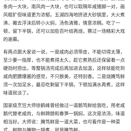
条肉一大块，南风肉一大块，也可以取隔年咸猪脚一对，画
风粗犷但味道更为浓郁。五湖四海地挤进大砂锅里，大火煮
沸，撇去浮沫后转小火焖，汤色清雅，情意浓稠。吃了一
顿，留下半锅，还可以加些百叶结再烧，赛过一场精彩大戏
的谢幕。
有两点跟大家说一说，一是咸肉必须带皮，不能切得太薄，
至少要一指厚，也不能煮得太久，趁它煮熟后还保留着一点
硬劲时捞出，等整锅汤完成后再加进去加温，这样就能吃到
咸肉肥膘爆酱的感觉，不只腴美，还特别香。二是烧腌笃鲜
须一次加足水，最忌吃剩留下半锅，下顿加满水再煮，这样
味道就淡了。
国家级烹饪大师徐鹤峰曾经做过一道鹅笃鲜给我吃，用老咸
鹅代替老咸肉，与鲜蹄髈和春笋一锅焖，这次是浓汤，味道
相当好。大师说：腌笃鲜是一道大菜，也可看作是一种菜
式，鲜物与腌物一锅煮，就是腌笃鲜。