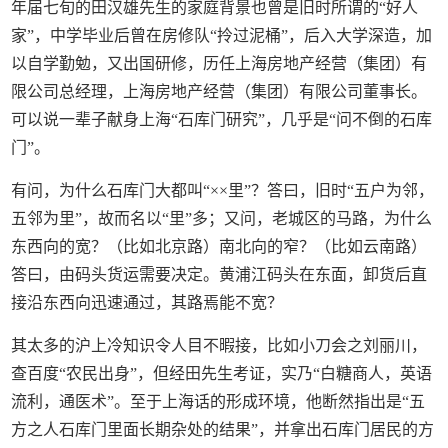
年届七旬的田汉雄先生的家庭背景也曾是旧时所谓的“好人
家”，中学毕业后曾在房修队“拎过泥桶”，后入大学深造，加
以自学勤勉，又出国研修，历任上海房地产经营（集团）有
限公司总经理，上海房地产经营（集团）有限公司董事长。
可以说一辈子献身上海“石库门研究”，几乎是“问不倒的石库
门”。
有问，为什么石库门大都叫“××里”？答曰，旧时“五户为邻，
五邻为里”，故而名以“里”多；又问，老城区的马路，为什么
东西向的宽？（比如北京路）南北向的窄？（比如云南路）
答曰，由码头货运需要决定。黄浦江码头在东面，卸货后直
接沿东西向迅速通过，其路焉能不宽？
其太多的沪上冷知识令人目不暇接，比如小刀会之刘丽川，
查百度“农民出身”，但经田先生考证，实乃“白糖商人，英语
流利，通医术”。至于上海话的形成环境，他断然指出是“五
方之人石库门里面长期杂处的结果”，并拿出石库门居民的方