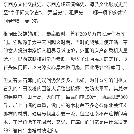
东西方文化交融史、东西方建筑演绎史、海派文化形成史乃
至“亭子间文学史”、“弄堂史”、租界史……哪一项不够做学
问者“喝一壶”的？
根据田汉雄的统计，最高峰时，曾有200多万市民居住石库
门。它起源于太平天国起义时期，当时的战乱迫使江浙一带
的富人纷纷举家拥入租界寻求庇护，外国的房产商乘机大量
造房，以西式联排别墅为参照，吸收了江南民居的式样，以
石头做门框，以乌漆实心厚木做门扇，因此得名“石库门”。
但是有关石库门的疑问仍然多多，比如，为什么它的门框是
石头的？田汉雄的回答大都独出机杼：为防太平军，其总体
构建厚重，山墙高，大门重，每扇门重150斤，两扇就是300
斤，加上山墙的重量，做门框的木材差不多必须像北美红松
那样的材质，硬度与韧度都要一流，但是江南不产这样的嘉
木，于是首选了花岗岩；又说，石库门的门宽是由什么决定
的？答曰：由棺材决定的。