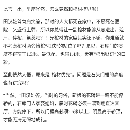
此言一出，举座哗然，怎么竟然和棺材搭界呢！
田汉雄耸耸肩笑答，那时的人大都死在家中，不愿死在医
院，又盛行土葬，所以你总得让一副棺材能够从容进出，殓
尸、停棺、祭奠吧？！光棺材的宽度其实还不够，你难道就
不考虑棺材两旁抬棺“扛伕”的站位了吗？是以，石库门的宽
度不得窄于1.5米。最低配，也得1.4米，素有“棺出财进”的口
彩。
至此恍然大悟，原来是“棺材优先”。问题是石头门框的高度
也有讲究吗？
“当然。”田汉雄答。当时的习俗，新娘的花轿是一路不能停
轿的，石库门人家娶媳妇，届时花轿必须一溜到底直达客
厅，方能停下，所以门框高必须2.5米以上，明显高于轿顶，
才能无滞无碍地成礼。