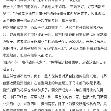
被送上拍卖台的老茅台，品质也大不如前。“市场不好，好东西都不
见了。”收藏者不愿在世道低迷的时候将好东西拿出来卖，因此孤品
茅台也跟宋元书画珍品一起在拍卖场上销声匿迹。
在赵晨的感觉中，酒贩子也比以前少了。从90年代开始收藏各种茅
台，赵晨看着这个市场逐渐兴起，最初打交道的对象就是民间藏友和
酒贩子。过去北京专职和业余的酒贩子至少有5000人。在茅台陈酒最
火的时候，酒贩子被称为 “专业搜酒人士”，从业人员的身价跟着茅台
水涨船高，但现在很多人都散了。
“经济不好，瞎花钱的人少了。”种种经济数据表明，热钱泛滥的日子
过去了。
但虽然世道不景气，仍有一些人保持着对茅台陈酒的投资兴趣。《茅
台酒收藏投资指南》在当当网上的热度超过了马未都的收藏书籍。
投资白酒的花样也比以前多了。酒交所成为2012年白酒行业的关键
词，中国已经有13家酒交所，和白酒有关的有三家，包括上海国际酒
业交易中心，以及四川、贵州两家。除了上海酒交所是公私合营，其
他两家都是国营。上海酒交所有11个品牌，大部分是古井、西凤、诗