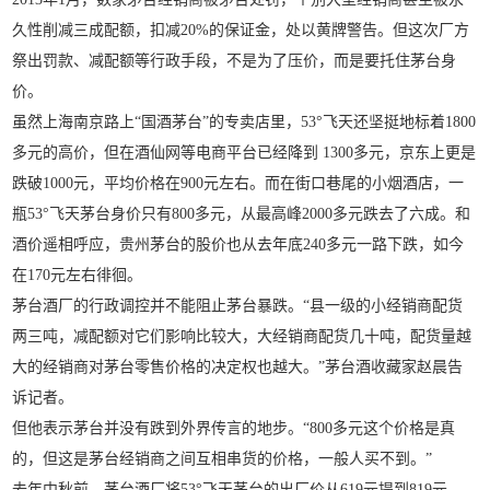
久性削减三成配额，扣减20%的保证金，处以黄牌警告。但这次厂方
祭出罚款、减配额等行政手段，不是为了压价，而是要托住茅台身
价。
虽然上海南京路上“国酒茅台”的专卖店里，53°飞天还坚挺地标着1800
多元的高价，但在酒仙网等电商平台已经降到 1300多元，京东上更是
跌破1000元，平均价格在900元左右。而在街口巷尾的小烟酒店，一
瓶53°飞天茅台身价只有800多元，从最高峰2000多元跌去了六成。和
酒价遥相呼应，贵州茅台的股价也从去年底240多元一路下跌，如今
在170元左右徘徊。
茅台酒厂的行政调控并不能阻止茅台暴跌。“县一级的小经销商配货
两三吨，减配额对它们影响比较大，大经销商配货几十吨，配货量越
大的经销商对茅台零售价格的决定权也越大。”茅台酒收藏家赵晨告
诉记者。
但他表示茅台并没有跌到外界传言的地步。“800多元这个价格是真
的，但这是茅台经销商之间互相串货的价格，一般人买不到。”
去年中秋前，茅台酒厂将53°飞天茅台的出厂价从619元提到819元，