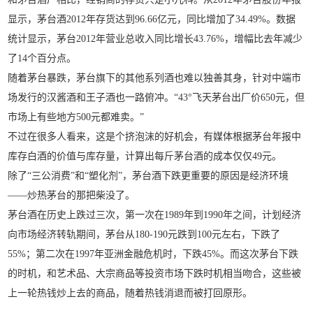
显示，茅台酒2012年存货达到96.66亿元，同比增加了34.49%。数据
统计显示，茅台2012年营业总收入同比增长43.76%，增幅比去年减少
了14个百分点。
随着茅台暴跌，茅台旗下的其他系列酒也难以独善其身，针对中端市
场发行的汉酱酒和王子酒也一路俯冲。“43°飞天茅台出厂价650元，但
市场上有些地方500元都难卖。”
不过在很多人看来，这是个挤泡沫的好机会，有媒体根据茅台年报中
库存白酒的价值与库存量，计算出每斤茅台酒的成本仅仅49元。
除了“三公消费”和“塑化剂”，茅台酒下跌更重要的原因是经济环境
——炒热茅台的那把柴没了。
茅台酒在历史上跌过三次，第一次在1989年到1990年之间，计划经济
向市场经济转轨期间，茅台从180-190元跌到100元左右，下跌了
55%；第二次在1997年亚洲金融危机时，下跌45%。而这次茅台下跌
的时机，和艺术品、大宗商品等投资市场下跌时机相当吻合，这些被
上一轮热钱炒上去的商品，随着热钱消退而被打回原形。