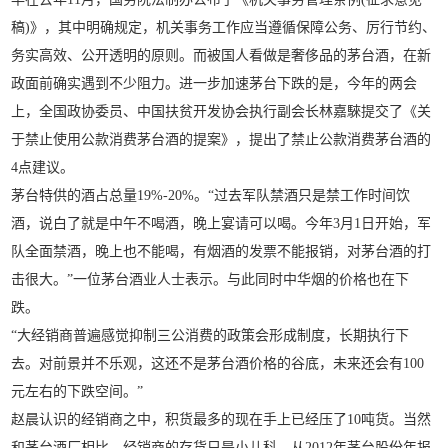
稿)》，其中明确规定，机关事务工作应当遵循保障公务、厉行节约、
务实高效、公开透明的原则。而被国人看做是奢侈品的茅台酒，在新
政面前确实遇到不少阻力。进一步加速茅台下跌的是，今年的两会
上，全国政协委员、中国扶贫开发协会执行副会长林嘉騋提交了《关
于禁止使用公款消费茅台酒的提案》，提出了禁止公款消费茅台酒的
4点建议。
茅台特供的酒占总量19%-20%。“过去军队禁酒只是禁工作时间饮
酒，说白了就是中午不喝酒，晚上宴请可以喝。今年3月1日开始，军
队全面禁酒，晚上也不能喝，有烟酒的发票不能报销，对茅台酒的打
击很大。”一位茅台酒业人士表示。与此同时中华烟的价格也在下
跌。
“大经销商普遍感觉抑制三公消费的政策会形成制度，长期执行下
去。对前景并不乐观，这还不是茅台酒价格的谷底，未来还会有100
元左右的下跌空间。”
赵晨认识的经销商之中，积货最多的现在手上已经压了10吨货。当然
和茅台酒厂相比，经销商的存货只是小儿科。从2012年茅台股份年报