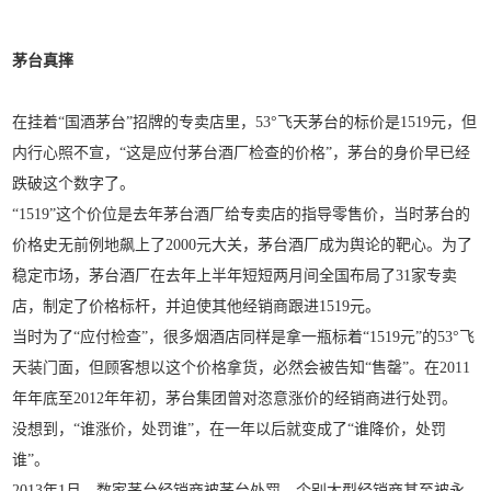
茅台真摔
在挂着“国酒茅台”招牌的专卖店里，53°飞天茅台的标价是1519元，但
内行心照不宣，“这是应付茅台酒厂检查的价格”，茅台的身价早已经
跌破这个数字了。
“1519”这个价位是去年茅台酒厂给专卖店的指导零售价，当时茅台的
价格史无前例地飙上了2000元大关，茅台酒厂成为舆论的靶心。为了
稳定市场，茅台酒厂在去年上半年短短两月间全国布局了31家专卖
店，制定了价格标杆，并迫使其他经销商跟进1519元。
当时为了“应付检查”，很多烟酒店同样是拿一瓶标着“1519元”的53°飞
天装门面，但顾客想以这个价格拿货，必然会被告知“售罄”。在2011
年年底至2012年年初，茅台集团曾对恣意涨价的经销商进行处罚。
没想到，“谁涨价，处罚谁”，在一年以后就变成了“谁降价，处罚
谁”。
2013年1月，数家茅台经销商被茅台处罚，个别大型经销商甚至被永