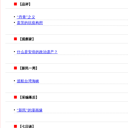
【品评】
“丹青”之义
盖茨的抗疫构想
【观察家】
什么是安倍的政治遗产？
【新民一周】
巡航台湾海峡
【采编幕后】
“新民”的漫画缘
【七日谈】