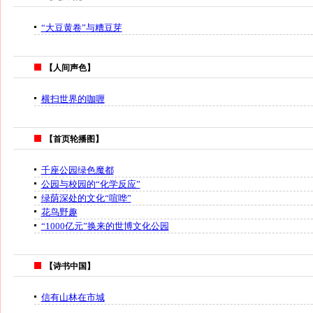
“大豆黄卷”与糟豆芽
【人间声色】
横扫世界的咖喱
【首页轮播图】
千座公园绿色魔都
公园与校园的“化学反应”
绿荫深处的文化“喧哗”
花鸟野趣
“1000亿元”换来的世博文化公园
【诗书中国】
信有山林在市城