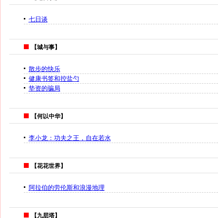
七日谈
【城与事】
散步的快乐
健康书签和控盐勺
垫资的骗局
【何以中华】
李小龙：功夫之王，自在若水
【花花世界】
阿拉伯的劳伦斯和浪漫地理
【九层塔】