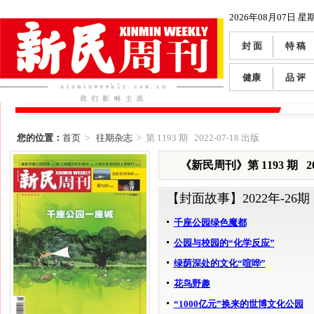
2026年08月07日 星
封 面
特 稿
健康
品 评
您的位置：
首页
>
往期杂志
> 第 1193 期 2022-07-18 出版
《新民周刊》第 1193 期 202
【封面故事】
2022年-26期
千座公园绿色魔都
公园与校园的“化学反应”
绿荫深处的文化“喧哗”
花鸟野趣
“1000亿元”换来的世博文化公园