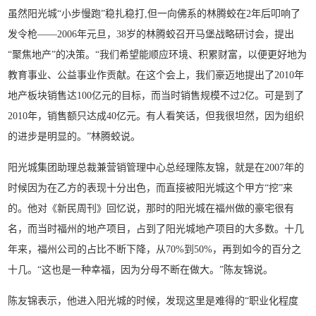
虽然阳光城“小步慢跑”稳扎稳打,但一向佛系的林腾蛟在2年后叩响了
发令枪——2006年元旦，38岁的林腾蛟召开马堡战略研讨会，提出
“聚焦地产”的决策。“我们希望能顺应环境、积累财富，以便更好地为
教育事业、公益事业作贡献。在这个会上，我们豪迈地提出了2010年
地产板块销售达100亿元的目标，而当时销售规模不过2亿。可是到了
2010年，销售额只达成40亿元。有人看笑话，但我很坦然，因为组织
的进步是明显的。”林腾蛟说。
阳光城集团助理总裁兼营销管理中心总经理陈友锦，就是在2007年的
时候因为在乙方的表现十分出色，而直接被阳光城这个甲方“挖”来
的。他对《新民周刊》回忆说，那时的阳光城在福州做的豪宅很有
名，而当时福州的地产项目，占到了阳光城地产项目的大多数。十几
年来，福州公司的占比不断下降，从70%到50%，再到如今的百分之
十几。“这也是一种幸福，因为分母不断在做大。”陈友锦说。
陈友锦表示，他进入阳光城的时候，发现这里是难得的“职业化程度