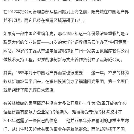
在2012年把公司管理总部从福州搬到上海之前，阳光城在中国地产界
并不起眼，而它已经在福建区域深耕了17年。
如果有一部中国企业编年史，那么1995年这一年份最浓墨重彩的是互
联网大佬的创业故事——31岁的大学外语教师马云创办了“中国黄页”
网站，24岁的丁磊从宁波电信辞职跑到广州一家美国数据库软件公司
做技术支持工程，32岁的张树新与丈夫姜作贤创立了瀛海威公司。
其实，1995年对于中国地产界而言也很重要——这一年，27岁的林腾
蛟从新加坡留学归来，在福州投资创办了福建阳光集团，第一个项目
就是创建了阳光假日大酒店。
有关林腾蛟的家庭情况并没有太多公开资料，作为“改革开放40年40
位福建最有影响力企业家”的候选人，难得接受专访的林腾蛟才在
2018年透露了一些自己的信息——他并非早年外界猜测的那样出生寒
门，从出生那天起就有家族事业在等着他继承。而他却选择了回国，