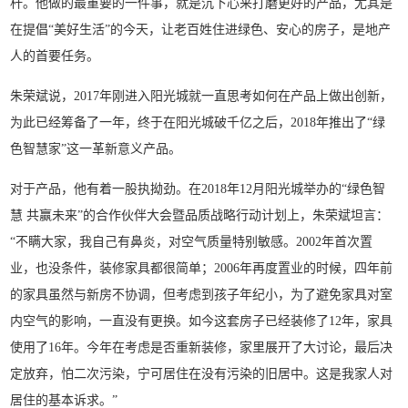
杆。他做的最重要的一件事，就是沉下心来打磨更好的产品，尤其是
在提倡“美好生活”的今天，让老百姓住进绿色、安心的房子，是地产
人的首要任务。
朱荣斌说，2017年刚进入阳光城就一直思考如何在产品上做出创新，
为此已经筹备了一年，终于在阳光城破千亿之后，2018年推出了“绿
色智慧家”这一革新意义产品。
对于产品，他有着一股执拗劲。在2018年12月阳光城举办的“绿色智
慧 共赢未来”的合作伙伴大会暨品质战略行动计划上，朱荣斌坦言：
“不瞒大家，我自己有鼻炎，对空气质量特别敏感。2002年首次置
业，也没条件，装修家具都很简单；2006年再度置业的时候，四年前
的家具虽然与新房不协调，但考虑到孩子年纪小，为了避免家具对室
内空气的影响，一直没有更换。如今这套房子已经装修了12年，家具
使用了16年。今年在考虑是否重新装修，家里展开了大讨论，最后决
定放弃，怕二次污染，宁可居住在没有污染的旧居中。这是我家人对
居住的基本诉求。”