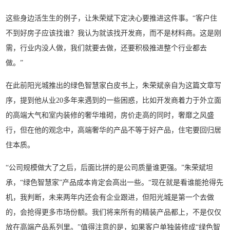
这些身边活生生的例子，让朱荣斌下定决心要推进这件事。“客户住
不到好房子应该找谁？我认为就该找开发商，而不是材料商。这是刚
需，行业内没人做，我们就要去做，还要积极推进整个行业都去
做。”
在此前阳光城推出的绿色智慧家白皮书上，朱荣斌亲自为这篇文章写
序，提到他从业20多年来遇到的一些困惑，比如开发商着力于外立面
的高端大气和室内装修的奢华堆砌，房价走高的同时，奢靡之风盛
行，但在他的观念中，高端奢华的产品不等于好产品，住宅要回归居
住本质。
“公司规模做大了之后，后面比拼的是公司质量谁更强。”朱荣斌坦
承，“绿色智慧家”产品成本肯定会高出一些。“现在就是看谁能抢得先
机，我判断，未来两年内还会有企业跟进，但阳光城是第一个去做
的，会抢得更多市场份额。我们将来所有的精装产品都上，不是仅仅
放在高端产品系列里。”值得注意的是，如果客户单独装修成“绿色智