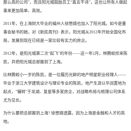
那么高的公司”，而且阳光城鼓励员工“直言不讳”，这也让所有人做起
事来更加简单、高效。
2011年，在上海财大毕业的福州人徐慜婧也加入了阳光城。如今是董
事会秘书的她，对《新民周刊》表示，阳光城从2012年开始全国化布
局，发展到现在已经是一家比较有实力的房企。
2012年，是阳光城第二次“起飞”的年份——这一年2月，林腾蛟挖来陈
凯，并把阳光城总部搬到了上海。
比林腾蛟小一岁的陈凯，是一位履历光鲜的地产明星职业经理人——
毕业于浙江大学建筑设计与理论专业的陈凯，地产生涯以华润置地为
起点，“辗转”于龙湖、复星等多家房企，对战略布局与梳理公司体系
尤为见长。
为什么要把总部搬到上海? 徐慜婧透露，因为上海是金融和人才的高
地。