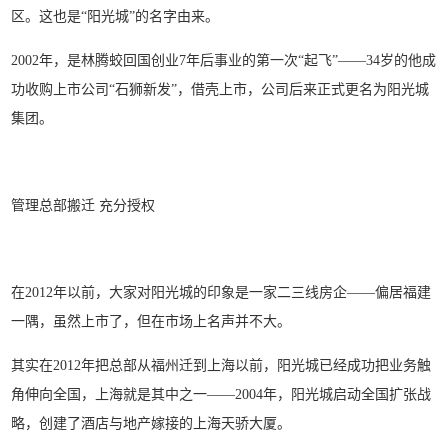
区。这也是“阳光城”的名字由来。
2002年，是林腾蛟回国创业7年后事业的第一次“起飞”——34岁的他成
功收购上市公司“石狮新发”，借壳上市，公司后来正式更名为阳光城
集团。
管理总部搬迁 充分授权
在2012年以前，大家对阳光城的印象是一家二三线房企——偏居福建
一隅，虽然上市了，但在市场上名声并不大。
其实在2012年把总部从福州迁到上海以前，阳光城已经成功把业务触
角伸向全国，上海就是其中之一——2004年，阳光城启动全国扩张战
略，创建了酒店与地产嫁接的上海天骄大厦。