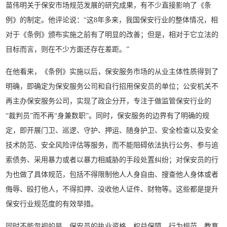
苗伟明关于保安市场规范发展的研究成果，有不少直接影响了《条
例》的制定。他评论说：“这8年多来，我国保安行业的整体情况，相
对于《条例》颁布实施之前有了明显的改善；但是，相对于它立法的
目标而言，则在不少方面还存在差距。”
在他看来，《条例》实施以后，保安服务市场的从业主体性质得到了
明确，即确定为保安服务公司和自行招用保安员的单位；公安机关不
再主办保安服务公司，实现了政企分开，专注于做监管保安行业的
“裁判员”而不再“身兼数职”。同时，保安服务的边界有了明确的规
定，即开展门卫、巡逻、守护、押运、随身护卫、安全检查以及安全
技术防范、安全风险评估等服务，而不能阻碍依法执行公务、参与追
索债务、采用暴力或者以暴力相威胁的手段处置纠纷；对保安员的行
为也做了具体规范，包括不得限制他人人身自由、搜查他人身体或者
侮辱、殴打他人，不得扣押、没收他人证件、财物等。这些都是提升
保安行业规范度的有效举措。
同时不能忽视的是，保安员的执业资格、权益保障、行为规范、教育