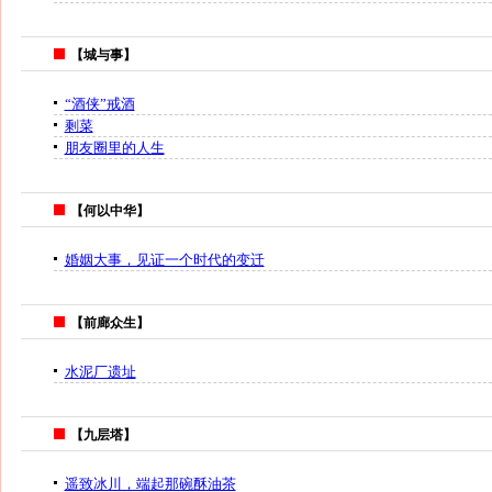
【城与事】
“酒侠”戒酒
剩菜
朋友圈里的人生
【何以中华】
婚姻大事，见证一个时代的变迁
【前廊众生】
水泥厂遗址
【九层塔】
遥致冰川，端起那碗酥油茶