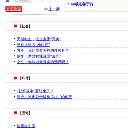
60载汇善于行
更多杂志
上一期
【社会】
无偿献血，让企业更“完美”
当创业进入“她时代”
方刚：我们需要怎样的性教育？
伊华：摩登女性直面“生死”
女性：你敢做最真实的选择吗？
【环球】
“朝鲜战争”要结束了？
当今世界正处于拔枪“决斗”的前夜
【品评】
油画在中国