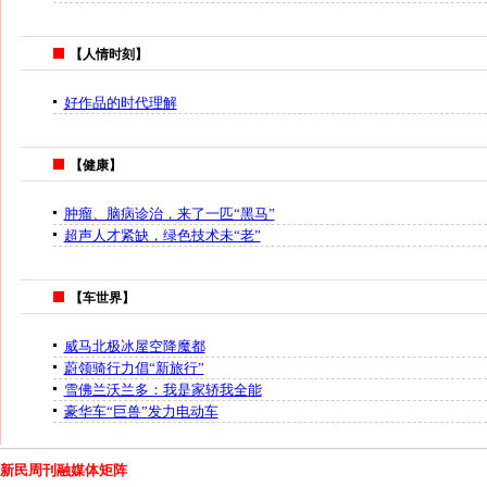
【人情时刻】
好作品的时代理解
【健康】
肿瘤、脑病诊治，来了一匹“黑马”
超声人才紧缺，绿色技术未“老”
【车世界】
威马北极冰屋空降魔都
蔚领骑行力倡“新旅行”
雪佛兰沃兰多：我是家轿我全能
豪华车“巨兽”发力电动车
新民周刊融媒体矩阵