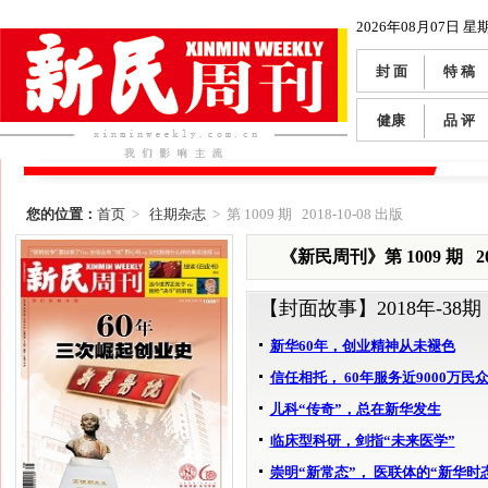
2026年08月07日 星
封 面
特 稿
健康
品 评
您的位置：
首页
>
往期杂志
> 第 1009 期 2018-10-08 出版
《新民周刊》第 1009 期 201
【封面故事】
2018年-38期
新华60年，创业精神从未褪色
信任相托， 60年服务近9000万民
儿科“传奇”，总在新华发生
临床型科研，剑指“未来医学”
崇明“新常态”， 医联体的“新华时