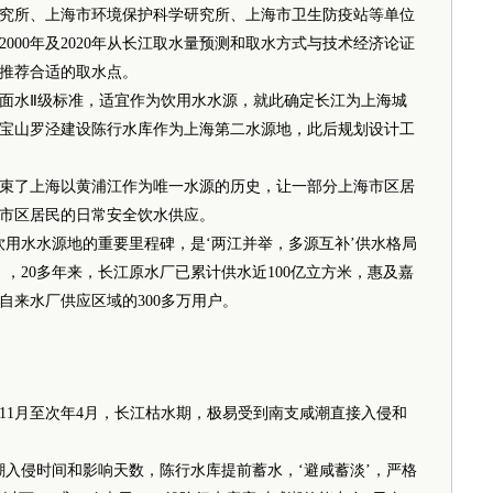
究所、上海市环境保护科学研究所、上海市卫生防疫站等单位
000年及2020年从长江取水量预测和取水方式与技术经济论证
、推荐合适的取水点。
水Ⅱ级标准，适宜作为饮用水水源，就此确定长江为上海城
宝山罗泾建设陈行水库作为上海第二水源地，此后规划设计工
束了上海以黄浦江作为唯一水源的历史，让一部分上海市区居
市区居民的日常安全饮水供应。
水水源地的重要里程碑，是‘两江并举，多源互补’供水格局
，20多年来，长江原水厂已累计供水近100亿立方米，惠及嘉
自来水厂供应区域的300多万用户。
1月至次年4月，长江枯水期，极易受到南支咸潮直接入侵和
侵时间和影响天数，陈行水库提前蓄水，‘避咸蓄淡’，严格