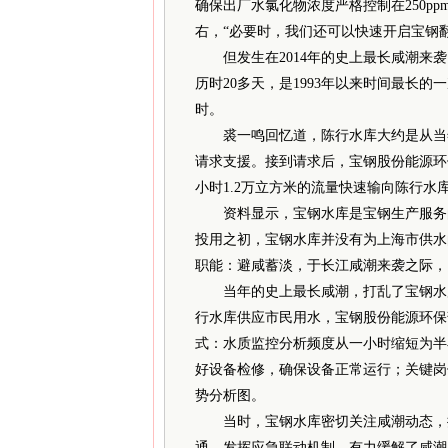
确保出厂水氯化物浓度严格控制在250p
右，“必要时，我们还可以快速开启宝钢
但发生在2014年的史上最长咸潮来袭
历时20多天，是1993年以来时间最长的
时。
裘一鸣回忆道，陈行水库大约是从当年的
请求支援。接到请求后，宝钢股份能源环
小时1.2万立方米的流量快速输向陈行水
资料显示，宝钢水库是宝钢生产服务的
投用之初，宝钢水库并没有为上海市供水的
职能：避咸蓄淡，于长江咸潮来袭之际，
当年的史上最长咸潮，打乱了宝钢水库
行水库供应市民用水，宝钢股份能源环保
式：水质监控分析频度从一小时缩短为半
好设备检修，确保设备正常运行；关键岗
势分析图。
当时，宝钢水库密切关注咸潮动态，抓
通，发挥应急联动机制，有力缓解了咸潮