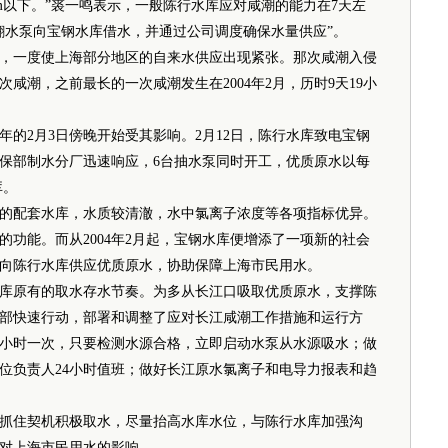
pm以下。”裘一鸣表示，一般陈行水库应对咸潮的能力在7天左
翻水泵向宝钢水库借水，并通过公司调度确保水量供应”。
，一度使上海部分地区的自来水供应出现紧张。那次咸潮入侵
一次咸潮，之前最长的一次咸潮发生在2004年2月，历时9天19小
2月3日傍晚开始受其影响。2月12日，陈行水库致电宝钢
保部制水分厂迅速响应，6台抽水泵同时开工，优质原水以每
库。
配套水库，水质较清澈，水中氯离子浓度等各项指标优异。
功能。而从2004年2月起，宝钢水库便增添了一项新的社会
向陈行水库供应优质原水，协助保障上海市民用水。
原有的取水存水节奏。为多从长江口吸取优质原水，支撑陈
部快速行动，部署和调整了应对长江咸潮工作措施和运行方
小时一次，只要检测水源合格，立即启动水泵从水源吸水；做
位负责人24小时值班；做好长江原水氯离子和电导力报表和趋
住契机积极取水，尽量抬高水库水位，与陈行水库加强沟
对上海市民用水的影响。