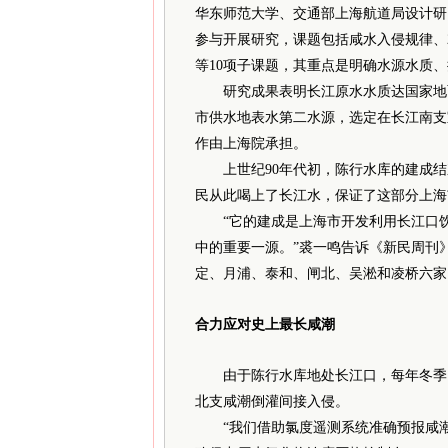
华东师范大学、交通部上海航道局设计研
参与开展研究，课题包括咸水入侵规律、2
等10项子课题，其重点是明确水源水质
研究成果表明长江原水水质达国家地面
市供水地表水第二水源，选定在长江南支
作由上海院承担。
上世纪90年代初，陈行水库的建成结
民从此喝上了长江水，保证了这部分上海
“它的建成是上海市开发利用长江口饮用
中的重要一源。”裘一鸣告诉《新民周刊》
定、月浦、泰和、闸北、吴淞和凌桥六家
合力应对史上最长咸潮
由于陈行水库地处长江口，每年冬季1
北支咸潮倒灌间接入侵。
“我们借助氯度遥测系统准确预报咸潮入