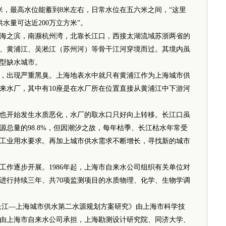
米，最高水位能蓄到8米左右，日常水位在五六米之间，“这里
水量可达近200万立方米”。
之滨，南濒杭州湾，北靠长江口，西接太湖流域苏浙两省的
、黄浦江、吴淞江（苏州河）等骨干江河穿境而过。其境内虽
型缺水城市。
，出现严重黑臭。上海地表水中就只有黄浦江作为上海城市供
来水厂，其中有10座是在水厂所在位置直接从黄浦江中下游河
开始发生水质恶化，水厂的取水口只好向上转移。长江口虽
总量的98.8%，但因潮汐之故，每年枯季、长江枯水年常受
工业用水要求。再加上城市供水需求不断增长，寻找新的城市
作逐步开展。1986年起，上海市自来水公司组织有关单位对
进行持续三年、共70项监测项目的水质物理、化学、生物学调
长江—上海城市供水第二水源规划方案研究》由上海市科学技
由上海市自来水公司承担，上海勘测设计研究院、同济大学、