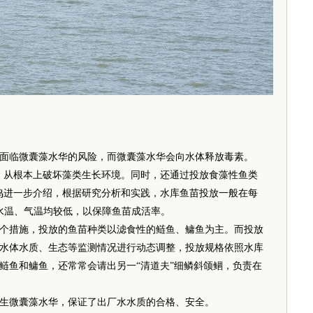
临微囊藻水华的风险，而微囊藻水华会向水体释放毒素。
从根本上破坏藻类生长环境。同时，还通过投放食藻性鱼类
鸣进一步介绍，根据研究分析和实践，水库鱼苗投放一般在每
段水温、气温均较低，以保障鱼苗成活率。
措施，投放的鱼苗种类以滤食性的鲢鱼、鳙鱼为主。而投放
水体水质、生态等监测情况进行动态调整，投放规格依照水库
鲢鱼和鳙鱼，还常常会请出另一“清道夫”细鳞斜颌鲴，负责在
微囊藻水华，保证了出厂水水质的合格、安全。