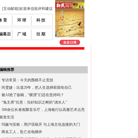
[互动邮箱]欢迎来信批评和建议
体 育
环 球
科 技
编幕后
广 域
往 期
编辑推荐
·
专访常昊：今天的围棋不止竞技
·
尚雯婕：出道20年，把人生选择权留给自己
·
被AI抢了饭碗，“横漂”们还在坚持吗？
·
“兔主席”任意：当好知识之树的“浇水人”
·
300余位长者相聚音乐厅，上海银行以高雅艺术点亮
银发生活
·
玛娅与安栋：用沪语敲开 与上海文化连接的大门
·
两名工人，坠亡在电梯井