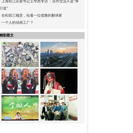
·
上海松江区委书记王华杰专访 ：合作交流不是“单
行道”
·
在松阳三槐堂，站着一位儒雅的翻译家
·
一个人的动画工厂？
精彩图文