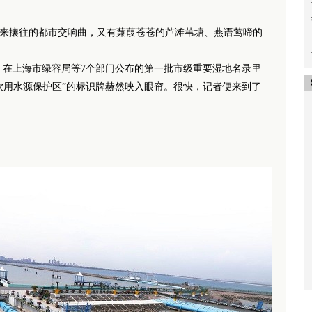
攘往的都市交响曲，又有蒹葭苍苍的芦滩苇塘、燕语莺啼的
在上海市绿容局等7个部门公布的第一批市级重要湿地名录里
饮用水源保护区”的标识牌赫然映入眼帘。很快，记者便来到了