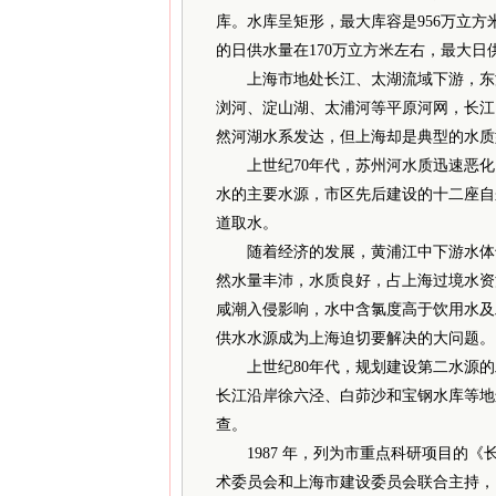
库。水库呈矩形，最大库容是956万立方
的日供水量在170万立方米左右，最大日供
上海市地处长江、太湖流域下游，东海
浏河、淀山湖、太浦河等平原河网，长江
然河湖水系发达，但上海却是典型的水质
上世纪70年代，苏州河水质迅速恶化
水的主要水源，市区先后建设的十二座自
道取水。
随着经济的发展，黄浦江中下游水体也
然水量丰沛，水质良好，占上海过境水资源
咸潮入侵影响，水中含氯度高于饮用水及
供水水源成为上海迫切要解决的大问题。
上世纪80年代，规划建设第二水源的工
长江沿岸徐六泾、白茆沙和宝钢水库等地
查。
1987 年，列为市重点科研项目的《
术委员会和上海市建设委员会联合主持，