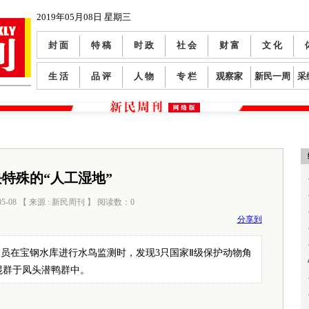
2019年05月08日 星期三
封 面
特 稿
时 政
社 会
财 富
文 化
生 活
品 评
人 物
专 栏
观察家
新民一周
采
特殊的“人工湿地”
05-08 【 来源 : 新民周刊 】 阅读数：
0
分享到
员在宝钢水库进行水鸟监测时，发现3只国家Ⅱ级保护动物角
只角混群于凤头潜鸭群中。