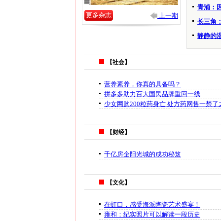
青浦：
更多杂志
上一期
长三角
静静的
【社会】
营养素养，你真的具备吗？
拼多多助力百大国民品牌重回一线
少女网购200粒药身亡 处方药网售一禁了
【财经】
千亿房企阳光城的成功秘笈
【文化】
在虹口，感受海派陶瓷艺术盛宴！
雍和：纪实照片可以解读一段历史