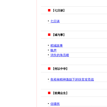
【七日谈】
七日谈
【城与事】
稻城故事
唤声
消失的海员楼
【何以中华】
焦裕禄精神激励下的扶贫攻坚战
【前廊众生】
信骚扰