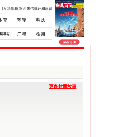
[互动邮箱]欢迎来信批评和建议
体 育
环 球
科 技
编幕后
广 域
往 期
更多封面故事