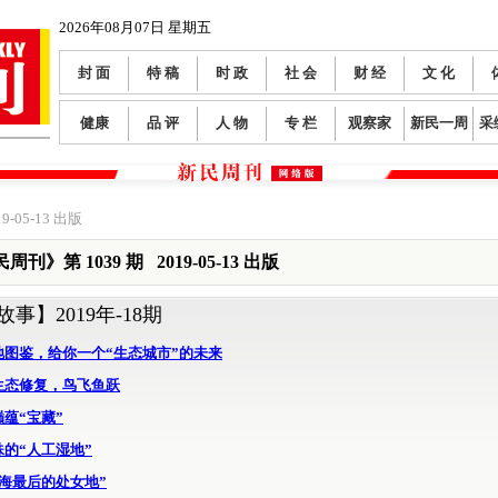
2026年08月07日 星期五
封 面
特 稿
时 政
社 会
财 经
文 化
健康
品 评
人 物
专 栏
观察家
新民一周
采
9-05-13 出版
周刊》第 1039 期 2019-05-13 出版
故事】
2019年-18期
地图鉴，给你一个“生态城市”的未来
生态修复，鸟飞鱼跃
蕴“宝藏”
的“人工湿地”
海最后的处女地”