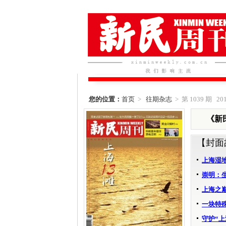
您的位置：
首页
>
往期杂志
> 第 1039 期 201
《新民
【封面
上海湿
崇明：
上海之巅
一块特殊
守护“上