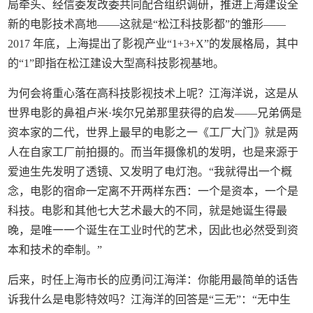
局牵头、经信委发改委共同配合组织调研，推进上海建设全
新的电影技术高地——这就是“松江科技影都”的雏形——
2017 年底，上海提出了影视产业“1+3+X”的发展格局，其中
的“1”即指在松江建设大型高科技影视基地。
为何会将重心落在高科技影视技术上呢？江海洋说，这是从
世界电影的鼻祖卢米·埃尔兄弟那里获得的启发——兄弟俩是
资本家的二代，世界上最早的电影之一《工厂大门》就是两
人在自家工厂前拍摄的。而当年摄像机的发明，也是来源于
爱迪生先发明了透镜、又发明了电灯泡。“我就得出一个概
念，电影的宿命一定离不开两样东西：一个是资本，一个是
科技。电影和其他七大艺术最大的不同，就是她诞生得最
晚，是唯一一个诞生在工业时代的艺术，因此也必然受到资
本和技术的牵制。”
后来，时任上海市长的应勇问江海洋：你能用最简单的话告
诉我什么是电影特效吗？江海洋的回答是“三无”：“无中生