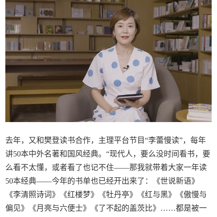
去年，又和樊登读书合作，主理平台节目“李蕾慢读”，每年
讲50本中外名著和国风经典。“现代人，要么没时间看书，要
么看不太懂，或者看了也记不住——那我就带着大家一年读
50本经典——今年的书单也已经开出来了：《世说新语》
《李清照诗词》《红楼梦》《牡丹亭》《红与黑》《傲慢与
偏见》《月亮与六便士》《了不起的盖茨比》……都是被一