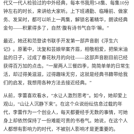
代又一代人检验过的中外经典，每本书我用5-8集、每集10分
钟左右的时长，来讲给大家听。上下班通勤、临睡前、做家
务、发呆时，都可以听上一两集，解锁名著精华，朗读经典
金句——积累得多了，自然‘腹有诗书气自华’嘛。”
最近，她还和范登读书联手开发第一部声音剧《浮生六
记》。原著中，沈复和芸娘举案齐眉，相敬相爱，把柴米油
盐的日子，过成了春花秋月的向往——这部声音剧目前已经
获得百万加的点击。“一屋两人三餐四季，简简单单的日常生
活，却过得美滋滋，过得趣味无穷，这就是经典书籍带给我
们的启发，我想用各种方法去接近经典。”
从前，李蕾喜欢看水，“水让人激烈思考”。如今，她却爱上
观山，“山让人沉静下来”。在这个众说纷纭信息过载的年
代，李蕾作为一个创业人，每天都要经手无数的事情，可她
身上却依然保持了一份难能可贵的书卷气。她说，在这个人
人都想有影响力的时代，不被别人影响才是更重要的。