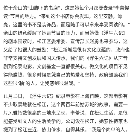
位于佘山的“山脚下的书店”，这是她每个月都要去录“李蕾慢
读”节目的地方。“来到这个书店你会发现，这里安静，漂
亮，这里的书不是装饰品，而是随手可以拿来享受阅读的。”
佘山的绿意缓解了她录节目的压力，而当她做《浮生六记》
的剧本围读时，松江区委常委、宣传部长赵勇也来参与，这
又给了她很大的鼓励：“松江新城是很有文化底蕴的，政府也
非常支持文创发展和国风传承，我们的《浮生六记》从声音
剧到纪录电影，文创基金一直都很关心。做文化的项目不见
得能赚钱，很多时候是凭自己的热爱和坚持，政府鼓励我们
这些很‘轴’的人，让我感到很温暖。”
11月13日，《浮生六记》纪录电影在上海首映，这部电影有
不少取景地就在松江，这个两百年前姑苏城的故事，需要一
片风雅指数很高的土地来呈现，李蕾说，在松江生活，是很
能感受到文人的生活美学的。公司设在松江，她索性把家也
搬到了松江左近，依山傍水，自得其乐。“我是个简单的人，