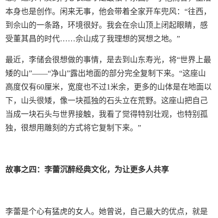
本身也是创作。闲来无事，他会带着全家开车兜风：“往西，
到佘山的一条路，环境很好。我会在佘山顶上闭起眼睛，感
受董其昌的时代……佘山成了我理想的冥想之地。”
最近，李储会很想做的事情，是去到山东寿光，将“世界上最
矮的山”——“净山”露出地面的部分完全复制下来。“这座山
高度仅有60厘米，宽度也不过1米余，更多的山体是在地面以
下，山头很矮，像一块孤独的石头立在荒野。这座山把自己
当成一块石头与世界接触，我看了觉得特别壮观，也特别孤
独，很想用雕刻的方式将它复制下来。”
故事之四：李蕾沉醉经典文化，为让更多人共享
李蕾是个心有猛虎的女人。她曾说，自己最大的优点，就是