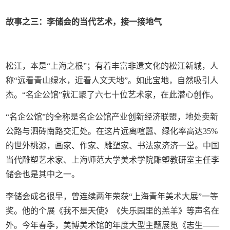
故事之三：李储会的当代艺术，接一接地气
松江，本是“上海之根”；有着丰富非遗文化的松江新城，人
称“远看青山绿水，近看人文天地”。如此宝地，自然吸引人
杰。“名企公馆”就汇聚了六七十位艺术家，在此潜心创作。
“名企公馆”的全称是名企公馆产业创新经济联盟，地处卖新
公路与泗砖南路交汇处。在这片远离喧嚣、绿化率高达35%
的世外桃源，画家、作家、雕塑家、书法家济济一堂。中国
当代雕塑艺术家、上海师范大学美术学院雕塑教研室主任李
储会也是其中之一。
李储会成名很早，曾连续两年荣获“上海青年美术大展”一等
奖。他的个展《我不是天使》《失乐园里的羔羊》等声名在
外。今年春季，美博美术馆的年度大型主题展览《志生——