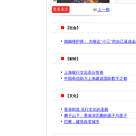
更多杂志
上一期
【社会】
婚姻维护师： 为接近“小三”把自己逼成
【财经】
上海银行交出高分答卷
中国电信助力上海建设国际数字之都
【文化】
香港制造 流行文化的圣殿
狮子山下：香港演艺圈的面子与里子
巴黎，建筑改变城市