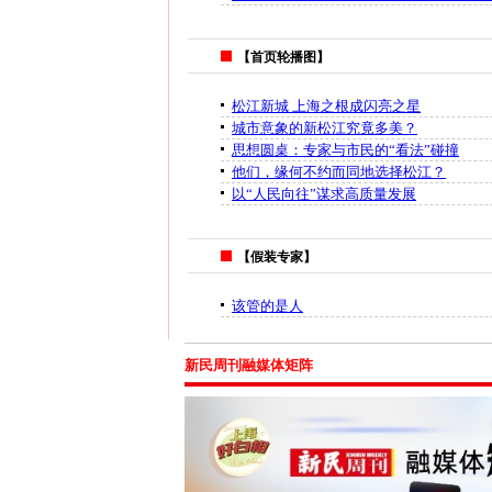
【首页轮播图】
松江新城 上海之根成闪亮之星
城市意象的新松江究竟多美？
思想圆桌：专家与市民的“看法”碰撞
他们，缘何不约而同地选择松江？
以“人民向往”谋求高质量发展
【假装专家】
该管的是人
新民周刊融媒体矩阵