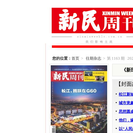
您的位置：
首页
>
往期杂志
> 第 1163 期 202
《新民
【封面
松江新
城市意
思想圆
他们，
以“人