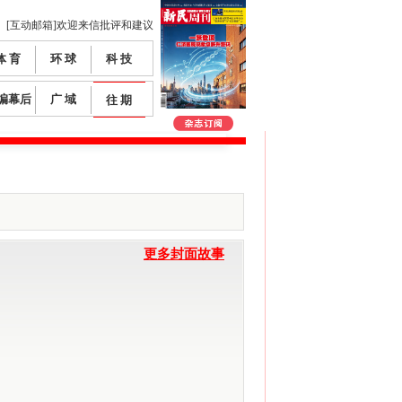
[互动邮箱]欢迎来信批评和建议
体 育
环 球
科 技
编幕后
广 域
往 期
更多封面故事