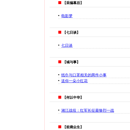
【采编幕后】
电影梦
【七日谈】
七日谈
【城与事】
纸巾与口罩相关的两件小事
送你一朵小红花
【何以中华】
湘江战役：红军长征最惨烈一战
【前廊众生】