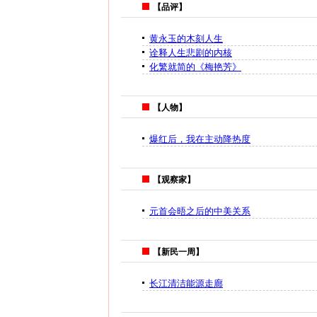
【品评】
黄永玉的木刻人生
诠释人生悲剧的内核
化繁就简的《梅艳芳》
【人物】
爆红后，我在主动降热度
【观察家】
元首会晤之后的中美关系
【新民一周】
长江清洁能源走廊