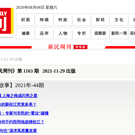
2026年08月08日 星期六
封 面
特 稿
时 政
社 会
财 经
文 化
健康
品 评
人 物
专 栏
观察家
新民一周
采
1-11-29 出版
周刊》第 1163 期 2021-11-29 出版
故事】
2021年-44期
城 上海之根成闪亮之星
象的新松江究竟多美？
桌：专家与市民的“看法”碰撞
缘何不约而同地选择松江？
民向往”谋求高质量发展