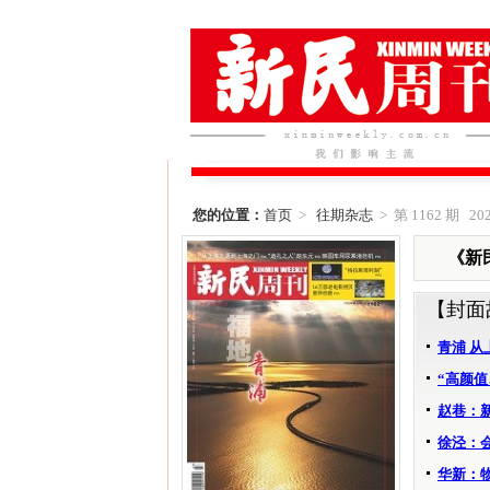
您的位置：
首页
>
往期杂志
> 第 1162 期 202
《新民
【封面
青浦 
“高颜
赵巷：
徐泾：
华新：