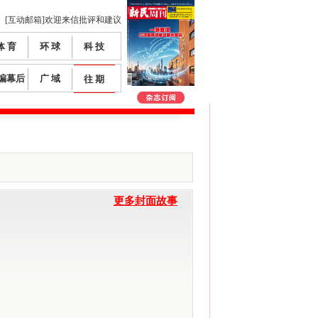
[互动邮箱]欢迎来信批评和建议
体 育
环 球
科 技
编幕后
广 域
往 期
更多封面故事