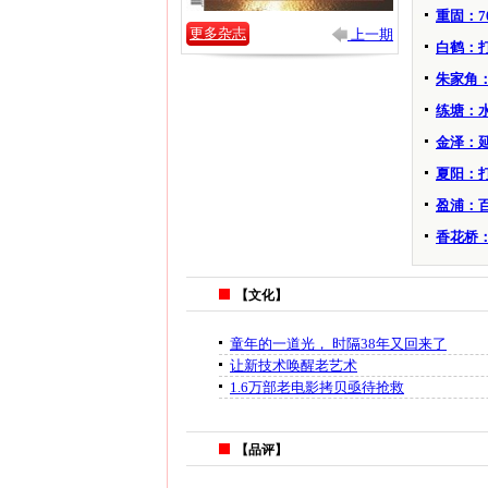
重固：7
更多杂志
上一期
白鹤：
朱家角
练塘：
金泽：
夏阳：
盈浦：
香花桥
【文化】
童年的一道光， 时隔38年又回来了
让新技术唤醒老艺术
1.6万部老电影拷贝亟待抢救
【品评】