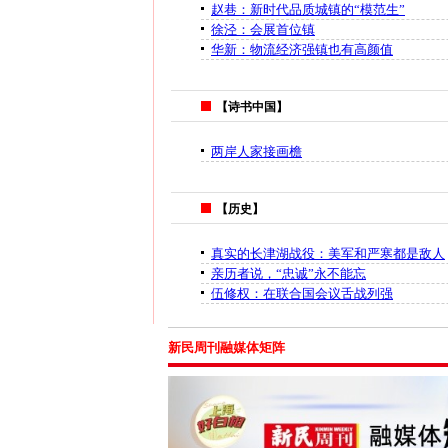
赵巷：新时代品质城镇的“模范生”
徐泾：会展首位镇
华新：物流经济强镇也有高颜值
【诗书中国】
两岸人家接画檐
【历史】
真实的长津湖战役：美军和严寒都是敌人
亲历者说，“忠诚”永不能忘
伍修权：在联合国会议舌战列强
新民周刊融媒体矩阵