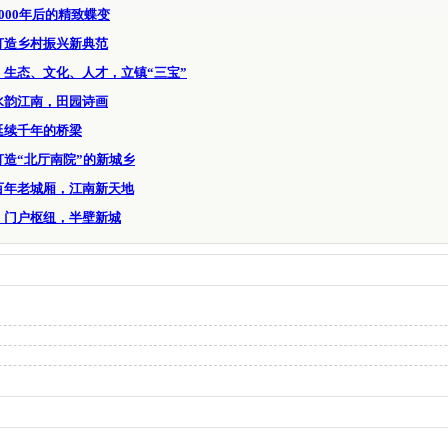
000年后的精致蝶变
打造乡村振兴新典范
：生态、文化、人才，立镇“三宝”
水韵江南，田园诗画
延续千年的桥梁
打造“北厅南院”的新城乡
百年老城厢，江南新天地
：门户枢纽，半壁新城