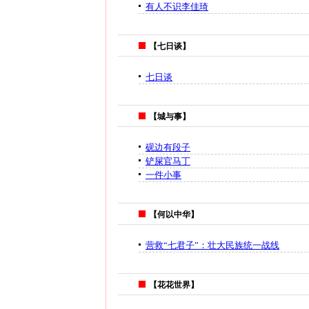
有人不识李佳琦
【七日谈】
七日谈
【城与事】
砚边有段子
铲屎官马丁
一件小事
【何以中华】
营救“七君子”：壮大民族统一战线
【花花世界】