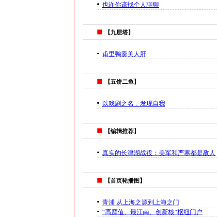
也许你该找个人聊聊
【九层塔】
甫里鸭羹美人肝
【五饼二鱼】
以戏剧之名，发现自我
【编辑推荐】
真实的长津湖战役：美军和严寒都是敌人
【首页轮播图】
青浦 从上海之源到上海之门
“高颜值、最江南、创新核”枢纽门户