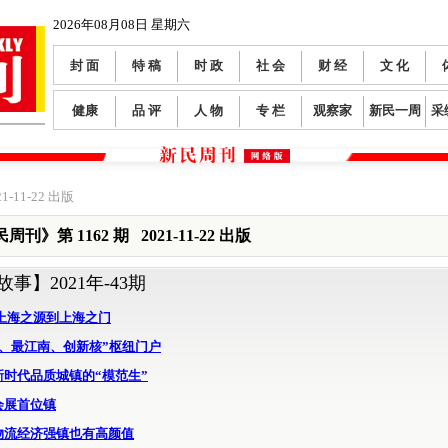
2026年08月08日 星期六
封 面
特 稿
时 政
社 会
财 经
文 化
健康
品 评
人 物
专 栏
观察家
新民一周
采
1-11-22 出版
周刊》第 1162 期 2021-11-22 出版
故事】
2021年-43期
从上海之源到上海之门
值、最江南、创新核”枢纽门户
新时代品质城镇的“模范生”
会展首位镇
物流经济强镇也有高颜值