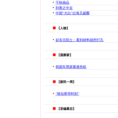
千秋画品
到善之中去
中国“大白”出海又破圈
【人物】
赵东元院士：看到材料就想打孔
【观察家】
韩国车用尿素液危机
【新民一周】
“格拉斯哥时刻”
【采编幕后】