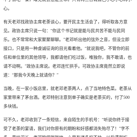
心。
有天老邓找政协主席老荼谈心，要开民主生活会了，得听取各方意
见。政协主席只说一句：“你这个书记就是能与民共苦不能与民同
乐。也不常常和大家聚聚聊聊。”老邓听出他的弦外之音，但没立即
接口，只是用一种虔诚征询的目光看着他。“就说我吧，不管你的前
任和单位里的其他领导，我都请他们吃过饭，唯独你，我不敢请，也
请不动啊。”政协主席说。老邓连忙拱手。可政协主席竟然立即说
道：“那我今天晚上就请你？”
当晚，在一家小饭店里，就老邓老荼两人，点了当地特色菜。老荼从
家里带来了茅台酒。老邓特别注意到单子确实是老荼买的，付了500
多块钱。
可不久，老邓收到了一条短信，来自陌生的手机号：“听说你终于接
受了老荼的宴请，我们对你原有的期盼和好感都消失殆尽了！”字不