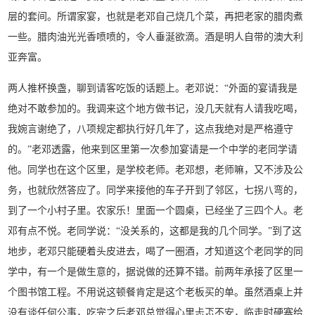
层的套间。所谓家宴，也就是老邓自己烧几个菜，再把老家的腊肉煮
一些。腊肉油光光香喷喷的，令人垂涎欲滴。酒是明人自带的澳大利
亚奔富。
两人推杯换盏，聊到请客吃饭的话题上。老邓说：“外面的宴请我是
绝对不敢参加的。我调来这个地方做书记，没几天就有人请我吃喝，
我婉言谢绝了，八项规定都执行好几年了，这点我绝对是严格遵守
的。”老邓透露，他来到区里第一次参加宴请是一个中学的老同学请
他。同学也在这个区里，是学校老师。老邓想，老师嘛，又不涉及公
务，也就欣然答应了。同学来接他的车子开到了邻区，七拐八弯的，
到了一个小村子里。农家乐！里面一个圆桌，已经坐了三四个人。老
邓有点不悦。老同学说：“没关系的，这都是我的几个同学。”到了这
地步，老邓只能硬着头皮进去，喝了一圈酒，才知道这个老同学的同
学中，有一个是做生意的，据说做的还算不错。前两年承接了区里一
个图书馆工程。不用说这顿餐肯定是这个老板买的单。虽然酒桌上并
没有谈任何公事，吃完之后老邓总觉得心里忐忑不安，临走时硬塞给