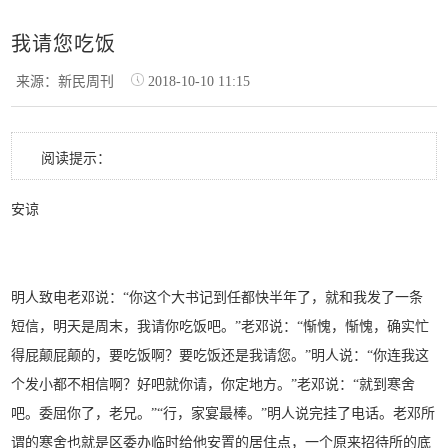
我请您吃饭
来源：新民周刊
2018-10-10 11:15
阅读提示：
安谅
明人致电老邓说：“
你这个大书记到任都快半年了，就和我发了一条
短信，明天是周末，我请你吃饭吧。”老邓说：“惭愧，惭愧，确实忙
得屁颠屁颠的，要吃饭啊？要吃饭还是我请您。”明人说：“你连我这
个发小都不相信啊？好吧就你请，你定地方。”老邓说：“就到寒舍
吧。委屈你了，老兄。”“行，家宴最棒。”明人说完挂了电话。老邓所
谓的寒舍也就是区委办临时给他安置的居住点，一个原来招待所的底