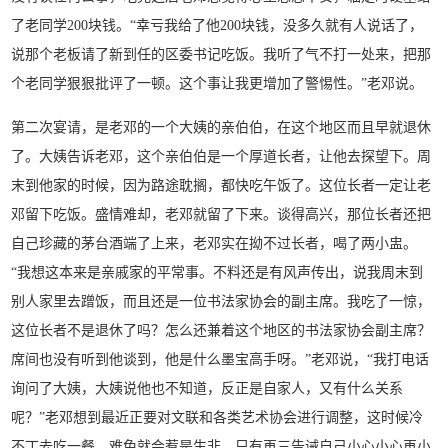
了老同学200块钱。“幸亏我给了他200块钱，没多久就有人说话了，
说那个老板请了新到任的区委书记吃饭。我听了气不打一处来，把那
个老同学狠狠批评了一顿。这个事让我更增加了警惕性。”老邓说。
第二次宴请，是老邓的一个大姨的亲伯伯，在这个地区而且早就退休
了。大姨告诉老邓，这个亲伯伯是一个厚道长者，让他去探望下。周
末到他家的时候，因为路途耽搁，都快吃午饭了。这位长者一定让老
邓留下吃饭。盛情难却，老邓就留了下来。谈得高兴，那位长者还把
自己珍藏的茅台酒端了上来，老邓实在拗不过长者，喝了两小盅。
“我想这本来是亲戚家的平常事。不料还是有风声传出，说我周末到
别人家里去蹭饭，而且还是一位书法家协会的副主席。我吃了一惊，
这位长者不是退休了吗？怎么还兼着这个地区的书法家协会副主席？
席间也没有听到他谈到，他是什么墨宝高手呀。”老邓说，“我打电话
询问了大姨，大姨说他也不知道，反正是自家人，又有什么关系
呢？”老邓想到最近正要对文联和各类艺术协会进行调整，这时候冷
不丁去吃一餐，难免就会惹是生非。只有再三告诫自己小心小心再小