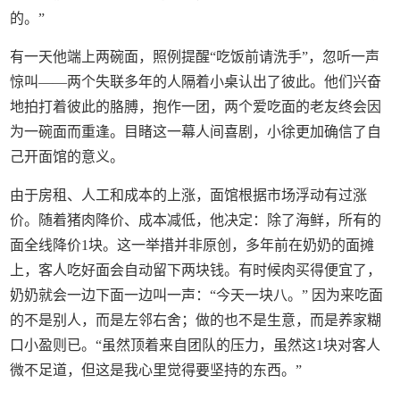
的。”
有一天他端上两碗面，照例提醒“吃饭前请洗手”，忽听一声
惊叫——两个失联多年的人隔着小桌认出了彼此。他们兴奋
地拍打着彼此的胳膊，抱作一团，两个爱吃面的老友终会因
为一碗面而重逢。目睹这一幕人间喜剧，小徐更加确信了自
己开面馆的意义。
由于房租、人工和成本的上涨，面馆根据市场浮动有过涨
价。随着猪肉降价、成本减低，他决定：除了海鲜，所有的
面全线降价1块。这一举措并非原创，多年前在奶奶的面摊
上，客人吃好面会自动留下两块钱。有时候肉买得便宜了，
奶奶就会一边下面一边叫一声：“今天一块八。” 因为来吃面
的不是别人，而是左邻右舍；做的也不是生意，而是养家糊
口小盈则已。“虽然顶着来自团队的压力，虽然这1块对客人
微不足道，但这是我心里觉得要坚持的东西。”