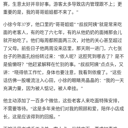
赛，生意太好并非好事。游客太多导致店内管理跟不上；更
重要的是，我的哥哥姐姐都不来了。”
小徐今年37岁，他口里的“哥哥姐姐” “叔叔阿姨”就是常来吃
面的老客人，有的吃了六七年，有的从他奶奶的面摊那会儿
就开始吃了。他们每周都照面两三次，对他的关心甚至超过
了父母。前些日子他两周没来店里，那天刚一进门，六七张
台子的熟面孔纷纷转过来：“侬人呢？这腔死到哪去了？是不
是偷懒呀？”他赶紧解释在忙别的事。“叔叔阿姨”点点头，又
讲：“晓得侬工作忙，身体也要注意，我看到侬瘦了。”这些
话仿佛一股暖流注入心田，小徐的眼睛亮晶晶的：“我的一天
充满力量，因为被人惦记，被人牵挂。”
他主动添加了一百多个微信，这些老客人来吃面特殊安排，
不需要等待。“这是多年来他们对我的照顾和爱，陪伴小店成
长，这是应该得到的回报。”