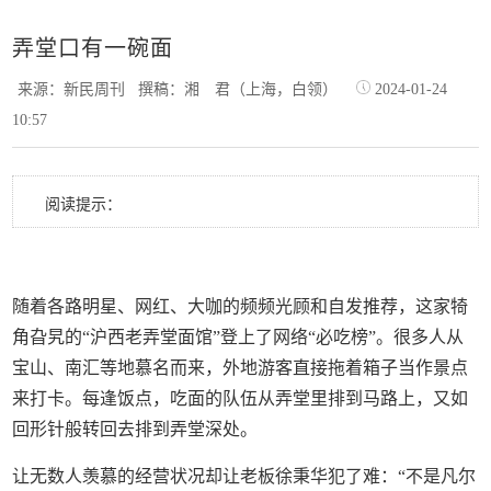
弄堂口有一碗面
来源：新民周刊
撰稿：湘 君（上海，白领）
2024-01-24
10:57
阅读提示：
随着各路明星、网红、大咖的频频光顾和自发推荐，这家犄
角旮旯的“沪西老弄堂面馆”登上了网络“必吃榜”。很多人从
宝山、南汇等地慕名而来，外地游客直接拖着箱子当作景点
来打卡。每逢饭点，吃面的队伍从弄堂里排到马路上，又如
回形针般转回去排到弄堂深处。
让无数人羡慕的经营状况却让老板徐秉华犯了难：“不是凡尔