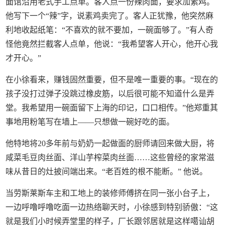
面馆沿用老式手工点单。客人点一份辣肉面，要求加素鸡。
他写下一个“辣”字，说素鸡卖完了。客人正犹豫，他突然麻
利地收起纸笔：“不喜欢的就不要加，一碗面够了。”有人奇
怪他竟然拦截客人点单，他说：“我希望客人开心，他开心我
才开心。”
在小徐看来，赚钱固然重要，但不是唯一重要的事。“现在的
孩子没打过弹子没跳过橡皮筋，以后很可能不知道什么是弄
堂。我希望用一碗面留下上海的印记，口口相传。”他郑重其
事地用粉笔写在墙上——只想做一碗好吃的面。
他特地将20多年前与奶奶一起做面的厨师请回来做大厨，将
咸菜毛豆肉丝面、洋山芋榨菜肉丝面……这些曾经的家常滋
味从昔日的灶披间端出来。“老百姓的根不能断。” 他说。
当劳斯莱斯车主和工地上的装修师傅挤在同一张小台子上，
一边呼噜呼噜吃面一边热络聊天时，小徐感到特别骄傲：“这
就是我们小时候弄堂里的样子，厂长跟邻居就是这样噶讪胡