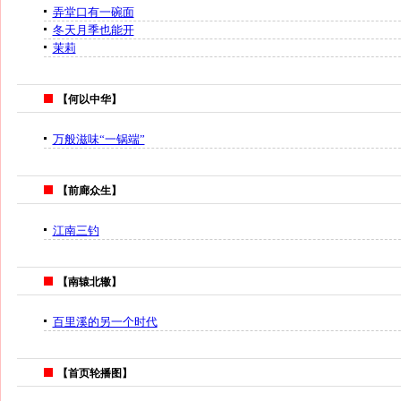
弄堂口有一碗面
冬天月季也能开
茉莉
【何以中华】
万般滋味“一锅端”
【前廊众生】
江南三钓
【南辕北辙】
百里溪的另一个时代
【首页轮播图】