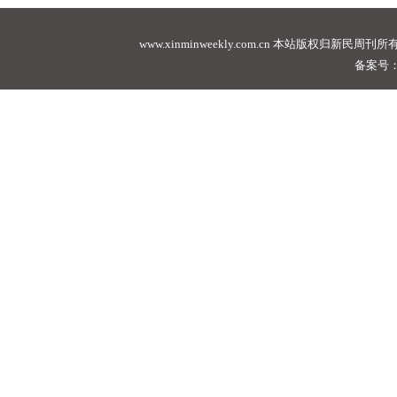
www.xinminweekly.com.cn
本站版权归新民周刊所有，未经许可不
备案号：沪