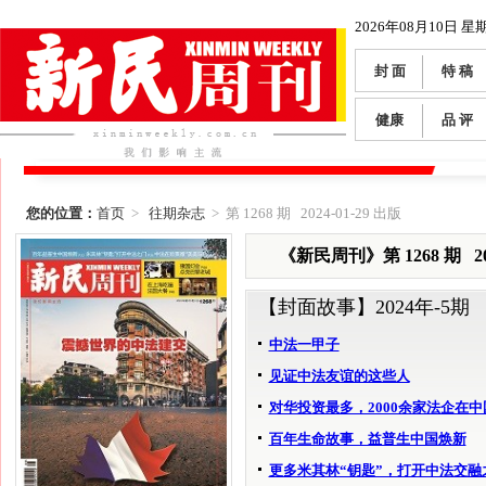
2026年08月10日 星
封 面
特 稿
健康
品 评
您的位置：
首页
>
往期杂志
> 第 1268 期 2024-01-29 出版
《新民周刊》第 1268 期 202
【封面故事】
2024年-5期
中法一甲子
见证中法友谊的这些人
对华投资最多，2000余家法企在中
百年生命故事，益普生中国焕新
更多米其林“钥匙”，打开中法交融