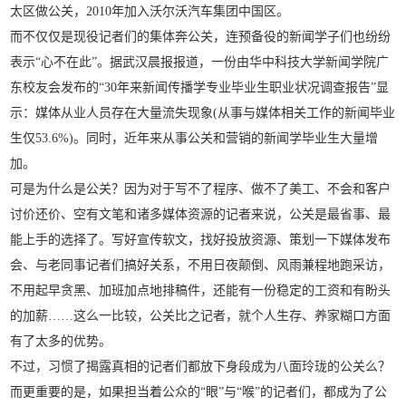
太区做公关，2010年加入沃尔沃汽车集团中国区。
而不仅仅是现役记者们的集体奔公关，连预备役的新闻学子们也纷纷
表示“心不在此”。据武汉晨报报道，一份由华中科技大学新闻学院广
东校友会发布的“30年来新闻传播学专业毕业生职业状况调查报告”显
示：媒体从业人员存在大量流失现象(从事与媒体相关工作的新闻毕业
生仅53.6%)。同时，近年来从事公关和营销的新闻学毕业生大量增
加。
可是为什么是公关？因为对于写不了程序、做不了美工、不会和客户
讨价还价、空有文笔和诸多媒体资源的记者来说，公关是最省事、最
能上手的选择了。写好宣传软文，找好投放资源、策划一下媒体发布
会、与老同事记者们搞好关系，不用日夜颠倒、风雨兼程地跑采访，
不用起早贪黑、加班加点地排稿件，还能有一份稳定的工资和有盼头
的加薪……这么一比较，公关比之记者，就个人生存、养家糊口方面
有了太多的优势。
不过，习惯了揭露真相的记者们都放下身段成为八面玲珑的公关么？
而更重要的是，如果担当着公众的“眼”与“喉”的记者们，都成为了公