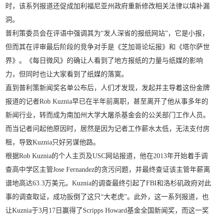
时，该系列报道还促成加利福尼亚州政府重新修改相关法律以填补漏
洞。
普利策委员会在评语中强调其为“发人深省的报纸网站”，它是小报，
但而其在评审最后阶段的竞争对手是《芝加哥论坛报》和《塔尔萨世
界》。《每日微风》的确让人看到了地方报纸的力量与纸媒的影响
力，但同时也让大家看到了纸媒的落寞。
直到普利策新闻奖名单公布后，人们才发现，发起并主导着这份金牌
报道的记者Rob Kuznia早已在半年前离职，甚至离开了他从事多年的
新闻行业，转而成为南加州大学大屠杀基金会的公关部门工作人员。
而当记者问起他原因时，居然是因为记者工作薪水太低，无法支付房
租，导致Kuznia只好另谋他路。
根据Rob Kuznia的个人主页及USC网站报道，他在2013年开始着手调
查高中学区主管Jose Fernandez的贪污问题，并最终查证该主管年薪离
谱地高达63.3万美元。Kuznia的调查最终引起了FBI和洛杉矶政府对此
事的调查取证，成功扳倒了这只“大老虎”。此外，这一系列报道，也
让Kuznia于3月17日赢得了Scripps Howard基金全国新闻奖，而这一奖