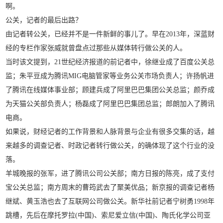
啊。
公关，记者的最后出路？
由记者转公关，已经并不是一件新鲜的事儿了。早在2013年，深蓝财
经的专栏作家张威就曾盘点过那些从媒体转行做公关的人。
当时该文提到，21世纪经济报道的前记者中，徐继业成了百度公关总
监；朱平豆成为腾讯MIG电脑管家等业务公关市场负责人；许扬帆进
了腾讯在线媒体事业部；顾建兵成了阿里巴巴集团公关总监；颜乔成
为天猫公关部负责人；杨磊成了阿里巴巴集团总监；郎朗加入了腾讯
电商。
如果说，财经记者的工作背景和人脉背景与企业有很多交集的话，越
来越多的调查记者、时政记者转行做公关，的确体现了这个行业的没
落。
羊城晚报的张军，进了腾讯公司公关部；南方日报的陈亮，成了支付
宝公关总监；南方周末的曹筠武去了聚美优品；新京报的调查记者杨
继斌、黄玉浩也去了互联网公司做公关。新华社前记者宁树勇1998年
跳槽，先后在摩托罗拉(中国)、索尼爱立信(中国)、陶氏化学公司亚