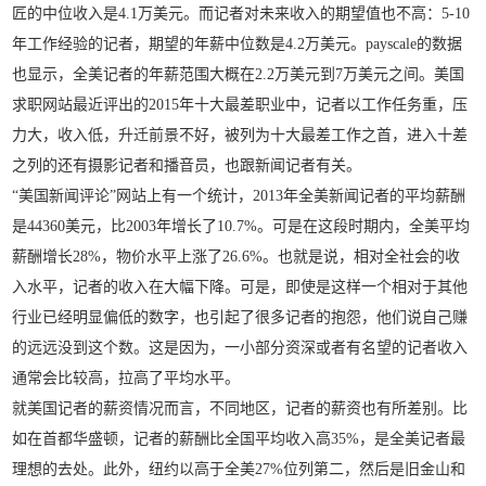
匠的中位收入是4.1万美元。而记者对未来收入的期望值也不高：5-10
年工作经验的记者，期望的年薪中位数是4.2万美元。payscale的数据
也显示，全美记者的年薪范围大概在2.2万美元到7万美元之间。美国
求职网站最近评出的2015年十大最差职业中，记者以工作任务重，压
力大，收入低，升迁前景不好，被列为十大最差工作之首，进入十差
之列的还有摄影记者和播音员，也跟新闻记者有关。
“美国新闻评论”网站上有一个统计，2013年全美新闻记者的平均薪酬
是44360美元，比2003年增长了10.7%。可是在这段时期内，全美平均
薪酬增长28%，物价水平上涨了26.6%。也就是说，相对全社会的收
入水平，记者的收入在大幅下降。可是，即使是这样一个相对于其他
行业已经明显偏低的数字，也引起了很多记者的抱怨，他们说自己赚
的远远没到这个数。这是因为，一小部分资深或者有名望的记者收入
通常会比较高，拉高了平均水平。
就美国记者的薪资情况而言，不同地区，记者的薪资也有所差别。比
如在首都华盛顿，记者的薪酬比全国平均收入高35%，是全美记者最
理想的去处。此外，纽约以高于全美27%位列第二，然后是旧金山和