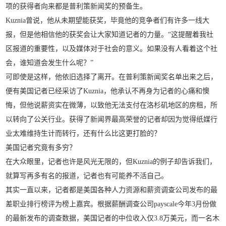
项的获得者向来都是普利策新闻奖的预备生。
Kuznia曾说，他从未期望能获奖，毕竟他的竞争者们有许多一线大
报，但是他相信他的获奖会让大家知道记者的力量。“这提醒着我社
区报道的重要性，以及媒体对于社会的意义。如果没有人看着这个社
会，谁知道会发生什么呢？”
可即使是这样，他依旧选择了离开。在普利策新闻奖名单出来之后，
便有美国记者已经采访了Kuznia，他承认不再身为记者的心痛和懊
悔，但他说薪资实在微薄，以致他无法支付在洛杉矶地区的房租，所
以转向了公关行业。获得了新闻界最高荣誉的记者却因为觉得纸媒行
业太难维持生计而转行，还有什么比这更打脸的？
美国记者究竟有多穷？
在大众眼里，记者也许是风光无限的，但Kuznia的例子却告诉我们，
就算写再多有名的报道，记者也有可能养不活自己。
其实一直以来，记者都是美国各种人力资源和薪资调查公司发布的最
差职业排行榜评为榜上嘉宾。根据薪酬调查公司payscale今年3月份做
的最新发布的调查数据，美国记者的中位收入仅3.8万美元，而一名木