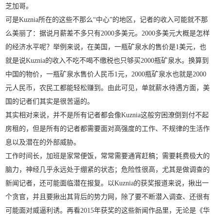
芝加哥。
可是Kuznia所在的这些不那么“中心”的地区，记者的收入可能就不那
么美丽了：据说月薪差不多只有2000多美元。2000多美元大概是怎样
的经济水平呢？举例来说，在美国，一瓶矿泉水的售价是1美元，也
就是说Kuznia的收入不吃不喝不缴税也只够买2000瓶矿泉水。换算到
中国的物价，一瓶矿泉水售价人民币1元，2000瓶矿泉水也就是2000
元人民币，农民工都能轻松赚到。由此可见，单就薪水待遇方面，美
国的记者们其实是很苦逼的。
其实相对来说，并不是所有记者都会像Kuznia这般穷困潦倒到付不起
房租的，但是所有的记者都需要面对高强度的工作、不规律的生活作
息以及潜在的外部威胁。
工作时间长，加班是家常便饭，常常需要通宵赶稿；需要耗费极大的
脑力，神经几乎永远处于绷紧的状态；危险性很高，尤其是做调查的
新闻记者，还可能面临潜在报复。以Kuznia的获奖报道来说，揪出一
个贪官，并且要揪出其背后的势力网，除了要不断潜入调查、还很有
可能面对威逼利诱。再看2015年获奖的这些新闻作品里，无论是《华