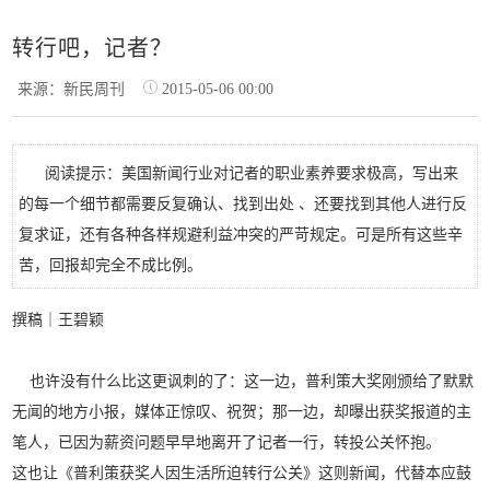
转行吧，记者？
来源：新民周刊
2015-05-06 00:00
阅读提示：美国新闻行业对记者的职业素养要求极高，写出来
的每一个细节都需要反复确认、找到出处 、还要找到其他人进行反
复求证，还有各种各样规避利益冲突的严苛规定。可是所有这些辛
苦，回报却完全不成比例。
撰稿｜王碧颖
也
许没有什么比这更讽刺的了：这一边，普利策大奖刚颁给了默默
无闻的地方小报，媒体正惊叹、祝贺；那一边，却曝出获奖报道的主
笔人，已因为薪资问题早早地离开了记者一行，转投公关怀抱。
这也让《普利策获奖人因生活所迫转行公关》这则新闻，代替本应鼓