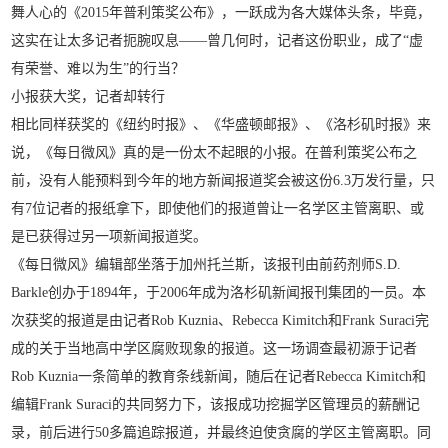
舞人心的《2015年普利策奖公布》，一跃成为各大媒体头条，毕竟，
这实在让太多记者扼腕叹息——曾几何时，记者这份职业，成了“虚
有荣誉、难以为生”的行当？
小报获大奖，记者却转行
相比同样获奖的《纽约时报》、《华盛顿邮报》、《洛杉矶时报》来
说，《每日微风》真的是一份太不起眼的小报。在普利策奖公布之
前，没有人能预料到今年的地方新闻报道奖会被这份6.3万发行量，只
有7位记者的报纸拿下，即使他们的报道曾让一名学区主管离职、或
是已获得过另一项新闻报道奖。
《每日微风》编辑部坐落于加州托兰斯，该报刊由前药剂师S.D.
Barkle创办于1894年，于2006年成为洛杉矶新闻报刊集团的一员。本
次获奖的报道是由记者Rob Kuznia、Rebecca Kimitch和Frank Suraci完
成的关于当地高中学区腐败现象的报道。这一场调查最初源于记者
Rob Kuznia一条简单的教育条线新闻，随后在记者Rebecca Kimitch和
编辑Frank Suraci的共同努力下，该报成功挖掘学区管理员的薪酬记
录，前后进行50多篇追踪报道，并最终迫使贪腐的学区主管离职。同