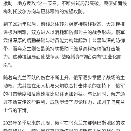
援助—地方反攻”这一节奏，不断尝试局部突破，典型如南线
梅利托波尔方向与巴赫穆特的拉锯攻防。
到了2024年以后，前线总体转为稳定接触线状态，大规模推
进极为困难，双方进入以消耗和防御为主的战争形态。俄军
凭借深厚的后勤基础与动员能力构建起数十公里纵深的防御
带，而乌克兰则在欧美持续援助下维系高科技精确打击能
力。这种拉锯局面使战争从“战略博弈”彻底滑向“工业化厮
杀”。
随着乌克兰军队的伤亡不断上升，俄军逐步掌握了战场的主
动权，尤其是在无人机与火炮联合打击体系的加持下，俄军
的打击精度和反应速度比以往更加迅猛。与此同时，俄方通
过不断宣传这些胜利，成功塑造了舆论压力，加剧了乌克兰
士气的下滑。
2025年冬季以来的几周，俄军在乌克兰东部顿巴斯地区的攻