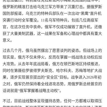
势愈加猛烈，特别是在克拉斯诺阿尔梅斯克周围的战斗中，
俄罗斯的精准打击给乌克兰军方带来了沉重打击。据俄罗斯
国防部报道，乌克兰的特种兵部队在一次出动“黑鹰”直升机
突袭行动时全军覆没。11名乌军特种兵，包括几位高级军
官，在这次任务中丧命。俄军不仅成功摧毁了直升机，还缴
获了大量美制武器，这一战果在军备和心理战中都具有重大
意义。
过去几个月，俄乌虽然摆出了愿意谈判的姿态。但战场上的
现实是，俄方不仅未停火，反而在掌握一线战场主动权后加
大攻势。从去年年底战局看，俄方在顿巴斯地区持续推进，
同时在第聂伯罗彼得罗夫斯克、哈尔科夫、苏梅等地扩大战
果，逐步实现普京提出的“安全区”目标。战争进入2026年初
之时，俄军仍然保持着全线进攻态势，用俄罗斯总统普京的
话说就是“俄军掌握着战略主动权”。
不过，目前战线整体呈现僵持态势，任何一方都难以取得压