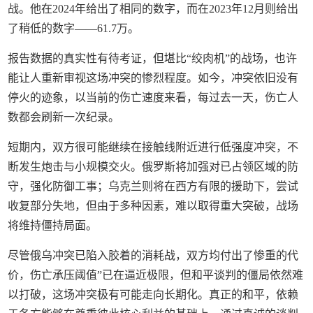
战。他在2024年给出了相同的数字，而在2023年12月则给出
了稍低的数字——61.7万。
报告数据的真实性有待考证，但堪比“绞肉机”的战场，也许
能让人重新审视这场冲突的惨烈程度。如今，冲突依旧没有
停火的迹象，以当前的伤亡速度来看，每过去一天，伤亡人
数都会刷新一次纪录。
短期内，双方很可能继续在接触线附近进行低强度冲突，不
断发生炮击与小规模交火。俄罗斯将加强对已占领区域的防
守，强化防御工事；乌克兰则将在西方有限的援助下，尝试
收复部分失地，但由于多种因素，难以取得重大突破，战场
将维持僵持局面。
尽管俄乌冲突已陷入胶着的消耗战，双方均付出了惨重的代
价，伤亡承压阈值”已在逼近极限，但和平谈判的僵局依然难
以打破，这场冲突极有可能走向长期化。真正的和平，依赖