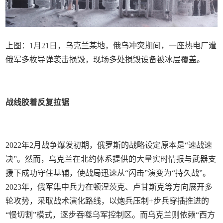
上图：1月21日，乌克兰某地，俄乌冲突期间，一座热电厂遭
俄军多枚导弹袭击损毁，现场多处损毁设备被冰层覆盖。
战线胶着反复拉锯
2022年2月战争爆发初期，俄罗斯的战略设定原本是“速战速
决”。然而，乌克兰在北约体系提供的大量实时情报与武器支
援下成功守住基辅，使战局迅速从“闪击”演变为“持久战”。
2023年，俄军集中兵力在顿涅茨克、卢甘斯克等方向展开多
轮攻势，采取战术演化路线，以炮兵压制+步兵穿插推进的
“慢切割”模式，逐步吞噬乌军控制区。而乌克兰则依赖“西方