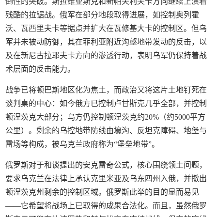
倒性的突破。斯拉维亚斯克和新帕夫利夫卡方向继续上演着
残酷的拉锯战。俄军在部分地段取得进展，如控制奥列霍
沃、瓦西里夫卡等据点并扩大在瓦修基大卡的控制区。但乌
军并未被动防御，其在菲利亚附近沟壑地带发动的反击，以
及在新尼古拉耶夫卡方向的渗透行动，表明乌军仍保持着战
术层面的反击能力。
战争已将顿巴斯地区化为焦土，而政治又将这片土地钉死在
谈判桌的中心：如今俄方已控制卢甘斯克几乎全部，并控制
顿涅茨克大部分；乌方仍控制顿涅茨克约20%（约5000平方
公里）。剩余的乌控地带防线由壕沟、反坦克障碍、地堡与
雷场等构成，被乌克兰政府称为“堡垒地带”。
俄罗斯对于和谈提出的安克雷奇公式，核心围绕领土问题，
要求乌克兰在法律上承认克里米亚及乌东四州入俄，并撤出
顿涅茨克州剩余的控制区域。俄罗斯此举的目的显而易见
——它希望将战场上已取得的成果合法化。而且，虽然俄罗