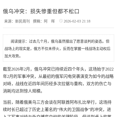
俄乌冲突：损失惨重但都不松口
来源：新民周刊
撰稿：阿 晖
2026-02-03 21:18
阅读提示：过去几个月，俄乌虽然摆出了愿意谈判的姿态。但
战场上的现实是，俄方不仅未停火，反而在掌握一线战场主动权后
加大攻势。
截至2026年2月，俄乌冲突已持续近四个年头，这场始于2022
年2月的军事冲突，从最初的俄军闪电突袭演变为如今的战略
对峙，战线在近四年间历经多次拉锯与重构，双方的伤亡与
消耗均达到惊人规模。
当前，随着俄美乌三方会谈在阿联酋阿布扎比举行，这场持
续时长已超过了历史上著名的“伟大的卫国战争”的冲突，进
入了军事对峙与外交博弈交织的关键阶段。但谈判桌上的筹