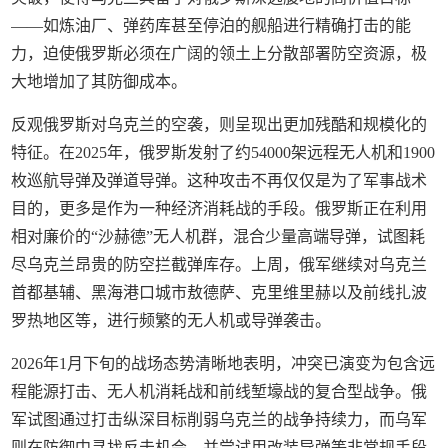
——如炼油厂、弹药库甚至停泊的舰船进行精确打击的能
力，迫使俄罗斯必须在广阔的领土上分散部署防空资源，极
大地增加了其防御成本。
反观俄罗斯对乌克兰的空袭，则呈现出更加残酷和规模化的
特征。在2025年，俄罗斯发射了约54000架远程无人机和1900
枚巡航导弹及弹道导弹。这种攻击不再仅仅是为了军事战术
目的，更多是作为一种经济消耗战的手段。俄罗斯正在利用
相对廉价的“沙赫德”无人机群，混合少量高端导弹，试图耗
尽乌克兰昂贵的防空拦截弹库存。上周，俄军继续对乌克兰
首都基辅、黑海港口城市敖德萨、克里维里赫以及前线扎波
罗热地区等，进行频繁的无人机或导弹袭击。
2026年1月下旬的战场态势清晰地表明，冲突已演变为包含远
程能源打击、无人机消耗战和前线堑壕战的复合型战争。俄
军试图通过打击纵深目标削弱乌克兰的战争持续力，而乌军
则在防御中寻找反击机会，并尝试用改装导弹等非常规手段