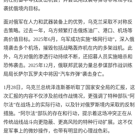
袭扰俄境内目标。
面对俄军在人力和武器装备上的优势，乌克兰采取不对称反
击策略。过去一年，乌方频繁打击俄炼油厂、港口、机场等
高价值目标。2025年6月，乌军成功实施“蛛网行动”，深入俄
境袭击多个机场，摧毁包括战略轰炸机在内的多架战机。此
外，乌方对俄的渗透行动持续不断，还招募人员实施暗杀和
恐怖袭击。2025年12月，俄联邦武装力量总参谋部作战训练
局局长萨尔瓦罗夫中将因“汽车炸弹”袭击身亡。
1月28日，乌克兰总统泽连斯基听取了国家安全局的汇报，这
次汇报的内容不仅涉及前线作战情况，更强调了特种部队“阿
尔法”在战场上的实际行动，以及针对俄罗斯境内采取的反制
措施。“阿尔法”部队的存在和行动，提示着这场冲突正在从
传统战线战斗向更隐蔽、更高风险的特种行动扩展。这不仅
是军事上的微妙操作，也带有明显的心理战色彩。