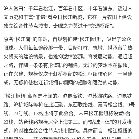
沪人常曰：千年看松江，百年看市区，十年看浦东。透过人
文历史和丰富“非遗”看今日松江新城，它在一片农田上建设
独立综合性节点城市，奇崛之力莫过于“交通枢纽”。
原名“松江南”的车站，自规划扩建“松江枢纽”，吸足了公众
眼球。人们每每途经那一带，目睹打桩、筑墩、搭承台等热
火朝天的建设情景，也难抑激情澎湃。育发展动能，通赶超
之路，伴随一条条有形道轨的铺建，无形的梦想也在振翅。
正在兴建、规模仅次于虹桥枢纽的松江枢纽核心区，一旦建
成，无疑将使松江新城拥有翱翔的翅膀和强劲的动能。
“松江枢纽”蓝图是壮阔的。沪昆高铁、沪苏湖铁路、沪昆铁
路、沪杭城际等将在此汇聚，东西联络线、嘉青松金线、9号
线、23号线、T3线也将于此会合。未来松江枢纽将设置9台
23线，站台线路规模居全上海第三。而“站城一体”的开发模
式，将对独立综合性节点城市赋能。具体而言，松江枢纽的