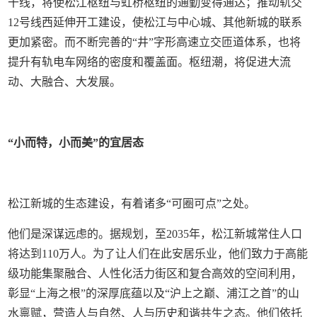
干线，将使松江枢纽与虹桥枢纽的通勤变得通达；推动轨交
12号线西延伸开工建设，使松江与中心城、其他新城的联系
更加紧密。而不断完善的“井”字形高速立交匝道体系，也将
提升有轨电车网络的密度和覆盖面。枢纽潮，将促进大流
动、大融合、大发展。
“小而特，小而美”的宜居态
松江新城的生态建设，有着诸多“可圈可点”之处。
他们是深谋远虑的。据规划，至2035年，松江新城常住人口
将达到110万人。为了让人们在此安居乐业，他们致力于高能
级功能集聚融合、人性化活力街区和复合高效的空间利用，
彰显“上海之根”的深厚底蕴以及“沪上之巅、浦江之首”的山
水禀赋，营造人与自然、人与历史和谐共生之态。他们依托