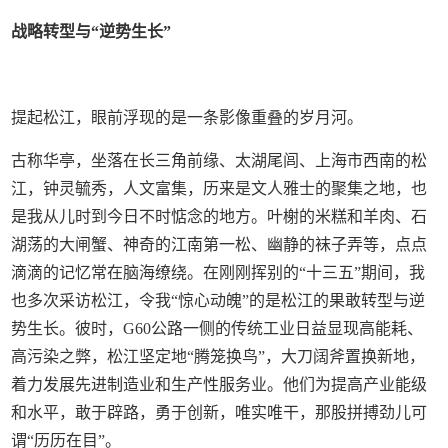
战略转型与“逆势生长”
提起松江，眼前浮现的是一条影像重叠的岁月河。
古称华亭，坐落在长三角前缘、太湖尾闾、上海市西南的松
江，钟灵毓秀，人文富集，历来是文人雅士的聚集之地，也
是我从儿时到今日不时惦念的地方。叶榭的米糕和羊肉、石
湖荡的大闸蟹、神奇的江南第一松、幽静的袜子弄等，点点
滴滴的记忆常在脑海缭绕。在刚刚挥别的“十三五”期间，我
也多次采访松江，令我“惊心动魄”的是松江的果敢转型与逆
势生长。彼时，G60公路一侧的传统工业日益显现高能耗、
高污染之弊，松江坚定地“腾笼换鸟”，大刀阔斧置换新地，
着力发展先进制造业和生产性服务业。他们为提高产业能级
和水平，敢于辟路，勇于创新，唯实唯干，那股拼搏劲儿可
谓“历历在目”。