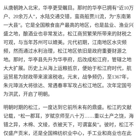
从唐朝跨入北宋，华亭更受瞩目。那时的华亭已拥有“近10万
户、20余万人”，水陆交通交错，蛮商船贾川流，为“东南第
一大县”。它是全国粮食亩产最高的地区，也是盐业、渔业兴
盛之地，酿酒业也非常发达，松江商贸繁荣所带来的财税之
可观，与当年苏州可以媲美。元代初期，江南地区水灾频
频，然而通过水利治理，松江地区依旧是政府重要财源之
地。那时，华亭县先升为华亭府，后改成松江府，管辖之地
大大扩展。历史上从海上运粮抵京，便始于松江府时代，航
运贸易为财政带来滚滚税收。元末，战争频仍，至1367年，
朱元璋派大将徐达、常遇春率军攻占松江地区。次年定国号
为洪武，开启了明朝。
明朝时期的松江，一度达到它前所未有的鼎盛。松江的文献
记载，“松一郡耳，岁赋京师至八十万……重以土产之饶，海
错之异，木棉、文绫，衣被天下，可谓富矣”。彼时，松江不
仅盛产贡米，还是全国棉纺织业中心，手工业和商业也在此