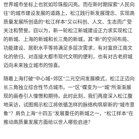
世界城市坐标上也犹如珍珠般闪亮。而在新时期探索“人民向
往”的城市建设发展的道路上，松江践行新发展理念、实现高
质量发展所创造的“松江样本”又以科创、人文、生态而广受
关注和赞誉。窃以为，新一轮松江新城建设正力求实现松江
的新城、上海的新城和长三角的新城，其“新”的空间布局、
功能建设、居职水平等将满足多层次需求，有对富庶江南文
化的依归、对连接大都市现代文明的便利，也有对古老府城
迈向未来独立城市的惊喜。
随着上海打破“中心城+郊区”二元空间发展模式，松江正迈向
长三角独立综合性节点城市。一“区”蝶变为一“城”所渐渐展
现的画卷引人憧憬和期待。此时此刻，我们再度深入松江腹
地采访，试图揭示松江将依循怎样的脉络构筑崭新的“城市意
象”？肩负上海“十四五”发展重任的新城之一，“松江样本”在
推动高质量发展方面给以世人哪些启迪？