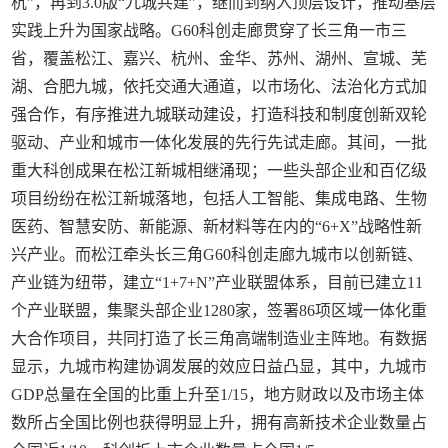
杭”，再到3.0版“九城共建”，继而到纳入顶层设计，推动基层
实践上升为国家战略。G60科创走廊贯穿了长三角一市三
省，覆盖松江、嘉兴、杭州、金华、苏州、湖州、宣城、芜
湖、合肥九城，依托交通大通道，以市场化、法治化方式加
强合作，有序推进九城联动建设，打造科技和制度创新双轮
驱动、产业和城市一体化发展的先行先试走廊。其间，一批
重大科创成果在松江新城相继涌现；一些头部企业和百亿级
项目纷纷在松江新城落地，包括人工智能、集成电路、生物
医药、智慧安防、新能源、新材料等在内的“6+X”战略性新
兴产业。而松江牵头长三角G60科创走廊九城市以创新链、
产业链为纽带，建立“1+7+N”产业联盟体系，目前已建立11
个产业联盟，集聚头部企业1280家，签署86项区域一体化重
大合作项目，共同打造了长三角高端制造业主阵地。有数据
显示，九城市构建协调发展的效应日益凸显，其中，九城市
GDP总量在全国的比重上升至1/15，地方财政以及市场主体
数所占全国比例也获得明显上升，拥有高新技术企业数量占