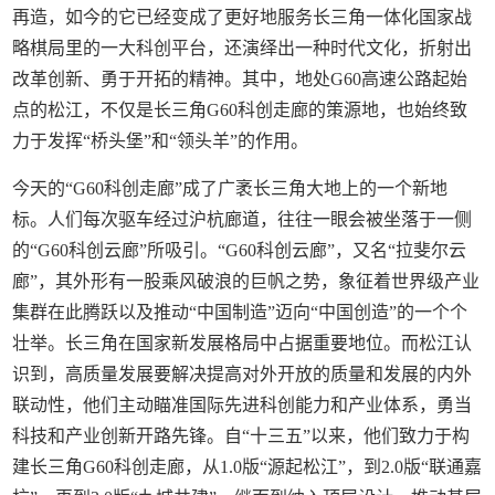
再造，如今的它已经变成了更好地服务长三角一体化国家战
略棋局里的一大科创平台，还演绎出一种时代文化，折射出
改革创新、勇于开拓的精神。其中，地处G60高速公路起始
点的松江，不仅是长三角G60科创走廊的策源地，也始终致
力于发挥“桥头堡”和“领头羊”的作用。
今天的“G60科创走廊”成了广袤长三角大地上的一个新地
标。人们每次驱车经过沪杭廊道，往往一眼会被坐落于一侧
的“G60科创云廊”所吸引。“G60科创云廊”，又名“拉斐尔云
廊”，其外形有一股乘风破浪的巨帆之势，象征着世界级产业
集群在此腾跃以及推动“中国制造”迈向“中国创造”的一个个
壮举。长三角在国家新发展格局中占据重要地位。而松江认
识到，高质量发展要解决提高对外开放的质量和发展的内外
联动性，他们主动瞄准国际先进科创能力和产业体系，勇当
科技和产业创新开路先锋。自“十三五”以来，他们致力于构
建长三角G60科创走廊，从1.0版“源起松江”，到2.0版“联通嘉