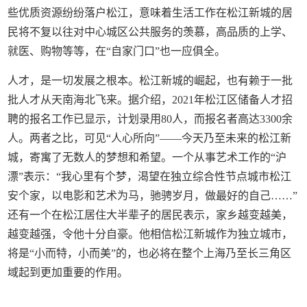
些优质资源纷纷落户松江，意味着生活工作在松江新城的居
民将不复以往对中心城区公共服务的羡慕，高品质的上学、
就医、购物等等，在“自家门口”也一应俱全。
人才，是一切发展之根本。松江新城的崛起，也有赖于一批
批人才从天南海北飞来。据介绍，2021年松江区储备人才招
聘的报名工作已显示，计划录用80人，而报名者高达3300余
人。两者之比，可见“人心所向”——今天乃至未来的松江新
城，寄寓了无数人的梦想和希望。一个从事艺术工作的“沪
漂”表示：“我心里有个梦，渴望在独立综合性节点城市松江
安个家，以电影和艺术为马，驰骋岁月，做最好的自己……”
还有一个在松江居住大半辈子的居民表示，家乡越变越美，
越变越强，令他十分自豪。他相信松江新城作为独立城市，
将是“小而特，小而美”的，也必将在整个上海乃至长三角区
域起到更加重要的作用。