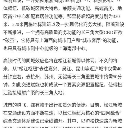
规划建设，一开始就紧紧围绕G60科创产业、科技影都、立
体枢纽、低碳城区四大特色，兼顾交通功能、高端商务、地
区商业中心和配套居住功能等。那里将崛起高度分别为330
米、220米两栋地标建筑以及一批现代化商务大楼。随着建设
不断推进，一个拥有高质量商务功能的长三角大型CBD正欲
“破茧”，它将具有上海西向城市门户和“城市客厅”的功能，
也是具有城市副中心能级的上海南部中心。
高铁时代的同城效应也将在松江新城得以体现。不久的将
来，从“松江枢纽”去往嘉兴、吴江、昆山等近沪城市仅需40
分钟左右，去杭州、苏州、无锡等长三角重要城市约需50分
钟。如此交通赋能也将成就一个要素资源配置枢纽，使得松
江链接辐射广袤的长三角大地。
城市的腾飞，都有赖于出行和货运的便捷。目前，松江新城
在交通建设方面不断提速，以松江枢纽为核心的“四网融合”
综合交通体系建设已全线铺开。其中，以沪松快速路为新城