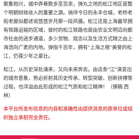
聚集勃兴，城中弄巷数多至百余，弹丸之地的松江地区是整
个明朝财政收入的重要之源。徜徉今日的永丰仓城，老桥老
街老屋似都述说悠悠岁月那一段风骚。松江还是上海最早拥
有铁路运输的区域，彼时的松江铁路也是由农业文明迈向都
市社会的进步通道，多少货物、观念以及生活方式随之由上
海流向广袤的内地。弹指千百年，拥有“上海之根”美誉的松
江，仍葆少年之豪壮。
松江，从历史深处涌来，又向未来奔去。由这条“江”演变出
的城市意象，势必折射其历史传承、转型突破、创新拼搏等
过程，也洋溢由此形成的松江气质和松江精神！（撰稿 西
林）
本平台所发布信息的内容和准确性由提供消息的原单位或组
织独立承担完全责任。