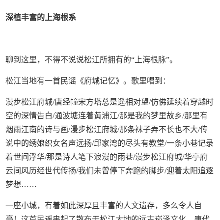
深植丰富的上海根系
聊到这里，不得不说说松江所拥有的“上海根脉”。
松江当地有一首民谣《府城记忆》。歌里唱到：
漫步松江府城/唐经幢宋方塔总是遥相对望/仿佛延续着穿越时
空的深情告白/通波塘连着黄浦江/那是我的梦里故乡/那里有
烟雨江南的诗与画/漫步松江府城/那条袜子弄不长也不大/传
说中的绣娘织女名声远扬/邱家湾的尽头有教堂/一条小巷记录
着世间浮华/那是诗人笔下浪漫的雨巷/漫步松江府城/华亭府
云间风历经世代传扬/我们未曾停下奔跑的脚步/迎着太阳追逐
梦想……
一座小城，有着如此深厚且丰富的人文遗存，多么令人自
豪！这首民谣串起了散布于松江大地的远古崧泽文化、唐代