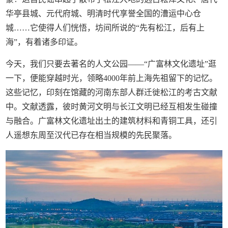
华亭县城、元代府城、明清时代享誉全国的漕运中心仓
城……它使得人们恍悟，坊间所说的“先有松江，后有上
海”，有着诸多印证。
今天，我们只要去著名的人文公园——“广富林文化遗址”逛
一下，便能穿越时光，领略4000年前上海先祖留下的记忆。
这些记忆，印刻在馆藏的河南东部人群迁徙松江的考古文献
中。文献透露，彼时黄河文明与长江文明已经互相发生碰撞
与融合。广富林文化遗址出土的建筑材料和青铜工具，还引
人遥想东周至汉代已存在相当规模的先民聚落。