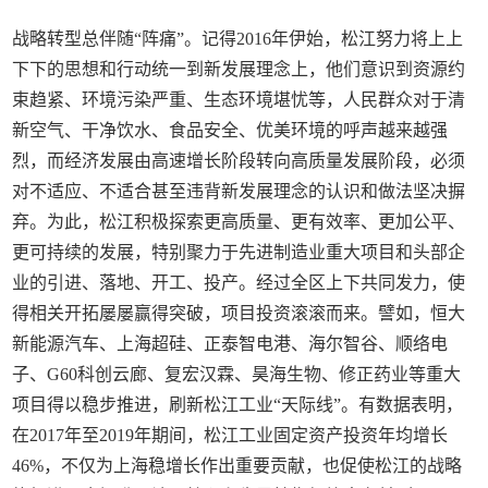
战略转型总伴随“阵痛”。记得2016年伊始，松江努力将上上
下下的思想和行动统一到新发展理念上，他们意识到资源约
束趋紧、环境污染严重、生态环境堪忧等，人民群众对于清
新空气、干净饮水、食品安全、优美环境的呼声越来越强
烈，而经济发展由高速增长阶段转向高质量发展阶段，必须
对不适应、不适合甚至违背新发展理念的认识和做法坚决摒
弃。为此，松江积极探索更高质量、更有效率、更加公平、
更可持续的发展，特别聚力于先进制造业重大项目和头部企
业的引进、落地、开工、投产。经过全区上下共同发力，使
得相关开拓屡屡赢得突破，项目投资滚滚而来。譬如，恒大
新能源汽车、上海超硅、正泰智电港、海尔智谷、顺络电
子、G60科创云廊、复宏汉霖、昊海生物、修正药业等重大
项目得以稳步推进，刷新松江工业“天际线”。有数据表明，
在2017年至2019年期间，松江工业固定资产投资年均增长
46%，不仅为上海稳增长作出重要贡献，也促使松江的战略