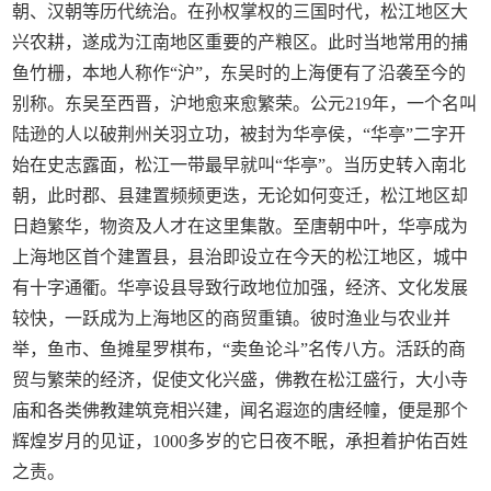
朝、汉朝等历代统治。在孙权掌权的三国时代，松江地区大
兴农耕，遂成为江南地区重要的产粮区。此时当地常用的捕
鱼竹栅，本地人称作“沪”，东吴时的上海便有了沿袭至今的
别称。东吴至西晋，沪地愈来愈繁荣。公元219年，一个名叫
陆逊的人以破荆州关羽立功，被封为华亭侯，“华亭”二字开
始在史志露面，松江一带最早就叫“华亭”。当历史转入南北
朝，此时郡、县建置频频更迭，无论如何变迁，松江地区却
日趋繁华，物资及人才在这里集散。至唐朝中叶，华亭成为
上海地区首个建置县，县治即设立在今天的松江地区，城中
有十字通衢。华亭设县导致行政地位加强，经济、文化发展
较快，一跃成为上海地区的商贸重镇。彼时渔业与农业并
举，鱼市、鱼摊星罗棋布，“卖鱼论斗”名传八方。活跃的商
贸与繁荣的经济，促使文化兴盛，佛教在松江盛行，大小寺
庙和各类佛教建筑竞相兴建，闻名遐迩的唐经幢，便是那个
辉煌岁月的见证，1000多岁的它日夜不眠，承担着护佑百姓
之责。