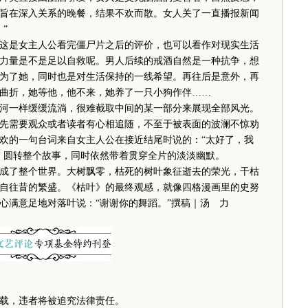
旨在深入关系的晚餐，结果不欢而散。女人关了一直播报新闻
”
是女主人公看完僵尸片之后的评价，也可以看作对现实生活
力量是不是足以自救呢。男人后续的戒酒自然是一种抗争，想
为了她，同时也是对生活保持的一线希望。再往后是意外，再
曲折，她等他，他不来，她养了一只小狗作伴……
一样缓缓流淌，很难截取中间的某一部分来展现全部风光。
先需要观众或者读者有心相追随，不至于被表面的波澜不惊劝
欢的一句台词来自女主人公在接近结尾时说的：“太好了，我
，圆转整个故事，同时依然带着贯穿全片的淡淡幽默。
了整个世界。大树飘零，枯死的树叶象征逝去的荣光，干枯
自往昔的繁盛。《枯叶》的最终观感，就像四格漫画里的史努
心满意足地对落叶说：“谢谢你的舞蹈。”撰稿｜汤 力
载，违者将被追究法律责任。