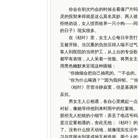
你会在初次约会的时候去看僵尸片吗
灵的投契来得就是这么莫名其妙。两人彼
拒绝劝说，女人愤而收养一只小狗——同
的日子》现实很多。
在《枯叶》里，女主人公每日辛苦打零
五被开除。当沉重的负担压得人喘不过气
客人到医院的当班护工，从上台的专业歌
都罕有表情，人人呆着一张脸。将男女主
用黑色幽默来呈现这种困顿：
“你抽烟会把自己抽死的。”“不会的。
“你为什么喝酒？”“因为我抑郁。”“你
《枯叶》尽管冷静寂寞，但是基调并不
反抗。
男女主人公相遇，各自心里燃起一点希
衬衫，像她等待他到来时雨中的红窗格。
那些无人犯错的小细节：弄丢了电话号码
是注定要相遇的，舍此无他；《枯叶》的
了。没有什么惊天动地，就像现实生活中
习与贫困水到渠成地互相造就。两个人的