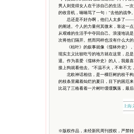
男人则觉得女人在干涉自己的生活。一次
的收音机，喃喃骂了一句：“去他的战争。
总还是不好办啊，他们人太多了——这
的阐述。个人的力量何其微末，靠这一点
从艰难的生活手中夺回自己。浪漫地说是
次将他们隔开。然而同样也没有什么大的
《枯叶》的叙事就像《儒林外史》，河
现实主义比较吃亏的地方就在这里，总是
退。作为喜爱《儒林外史》的人，我最喜
接上狗就看他去。”不温不火，不卑不亢
北欧神话相信，是一棵巨树的枝干构成
的枝条里藏着灿烂的夏日，目下的困厄来
比花了三格看着一片树叶缓缓飘落，最后
※
版权作品，未经新民周刊授权，严禁转