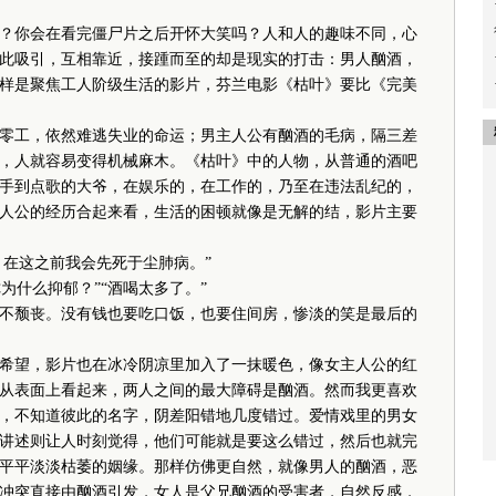
？你会在看完僵尸片之后开怀大笑吗？人和人的趣味不同，心
此吸引，互相靠近，接踵而至的却是现实的打击：男人酗酒，
样是聚焦工人阶级生活的影片，芬兰电影《枯叶》要比《完美
工，依然难逃失业的命运；男主人公有酗酒的毛病，隔三差
，人就容易变得机械麻木。《枯叶》中的人物，从普通的酒吧
手到点歌的大爷，在娱乐的，在工作的，乃至在违法乱纪的，
人公的经历合起来看，生活的困顿就像是无解的结，影片主要
在这之前我会先死于尘肺病。”
为什么抑郁？”“酒喝太多了。”
颓丧。没有钱也要吃口饭，也要住间房，惨淡的笑是最后的
望，影片也在冰冷阴凉里加入了一抹暖色，像女主人公的红
从表面上看起来，两人之间的最大障碍是酗酒。然而我更喜欢
，不知道彼此的名字，阴差阳错地几度错过。爱情戏里的男女
讲述则让人时刻觉得，他们可能就是要这么错过，然后也就完
平平淡淡枯萎的姻缘。那样仿佛更自然，就像男人的酗酒，恶
冲突直接由酗酒引发，女人是父兄酗酒的受害者，自然反感，