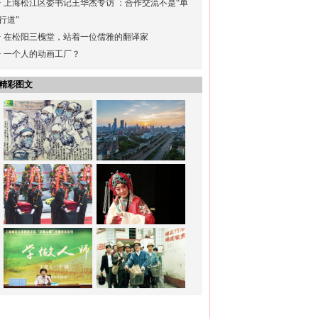
·
上海松江区委书记王华杰专访 ：合作交流不是“单
行道”
·
在松阳三槐堂，站着一位儒雅的翻译家
·
一个人的动画工厂？
精彩图文