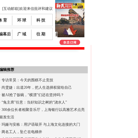
[互动邮箱]欢迎来信批评和建议
体 育
环 球
科 技
编幕后
广 域
往 期
编辑推荐
·
专访常昊：今天的围棋不止竞技
·
尚雯婕：出道20年，把人生选择权留给自己
·
被AI抢了饭碗，“横漂”们还在坚持吗？
·
“兔主席”任意：当好知识之树的“浇水人”
·
300余位长者相聚音乐厅，上海银行以高雅艺术点亮
银发生活
·
玛娅与安栋：用沪语敲开 与上海文化连接的大门
·
两名工人，坠亡在电梯井