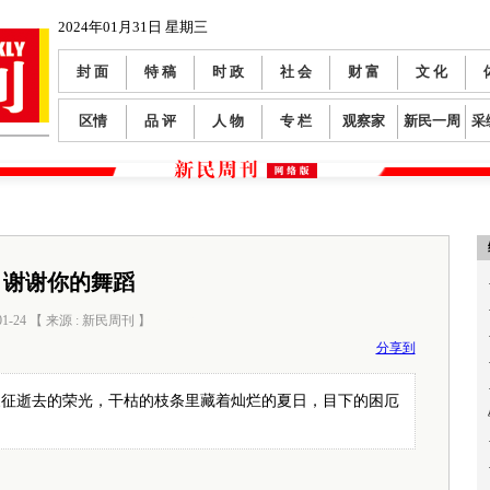
2024年01月31日 星期三
封 面
特 稿
时 政
社 会
财 富
文 化
区情
品 评
人 物
专 栏
观察家
新民一周
采
谢谢你的舞蹈
01-24 【 来源 : 新民周刊 】
阅读数：
0
分享到
象征逝去的荣光，干枯的枝条里藏着灿烂的夏日，目下的困厄