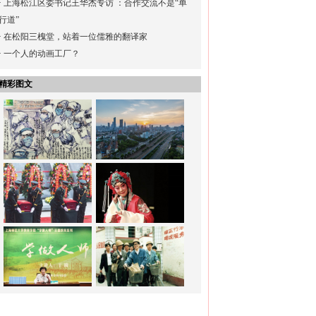
·
上海松江区委书记王华杰专访 ：合作交流不是“单
行道”
·
在松阳三槐堂，站着一位儒雅的翻译家
·
一个人的动画工厂？
精彩图文