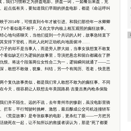
成，我们习惯称之为拼盘电影。拼盘一词，一如餐后果盘，充
、起点低有关，要知道我们早期的拼盘电影，都是《命运呼叫
2014年，可惜直到今年才被引进。和我们那些年一水卿卿
了6个看似毫不相干，又在文学内核上相互观照的癫狂故事。
经心地勾搭聊天，当他们提到一个共识的人时，故事急转直下
其安排下登机，而此人此时正劫机向地面俯冲……
子的却不是当事人，而是旁人胖大姐，当事女孩想复不敢复
个看似缺乏行为逻辑的故事里，导演把悬念和留白都藏在了胖
仇恨。将这个段落两位女性合二为一，逻辑瞬间就通了——二
深，敢想不敢做，犹豫、纠结，另一个有阅历、苍老，快意恩
个复仇故事类似，都是我们常人敢想不敢为的癫狂事。不同
在今天，很容易让人联想去年美国路易·吉曼吉奥内枪杀保险
们并不陌生。远的不说，去年青州市的惨剧，虽没电影里骑
、拦车，平行驾驶时挑衅、激怒，最后酿成公交司机连撞轿车
剧。《荒蛮故事》是夸张叙事的电影，更杀红了眼——一方把另
活烧死在一起，让不知所以的救援者误认为，那是“死了都要