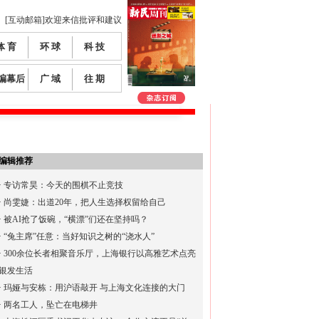
[互动邮箱]欢迎来信批评和建议
体 育
环 球
科 技
编幕后
广 域
往 期
编辑推荐
·
专访常昊：今天的围棋不止竞技
·
尚雯婕：出道20年，把人生选择权留给自己
·
被AI抢了饭碗，“横漂”们还在坚持吗？
·
“兔主席”任意：当好知识之树的“浇水人”
·
300余位长者相聚音乐厅，上海银行以高雅艺术点亮
银发生活
·
玛娅与安栋：用沪语敲开 与上海文化连接的大门
·
两名工人，坠亡在电梯井