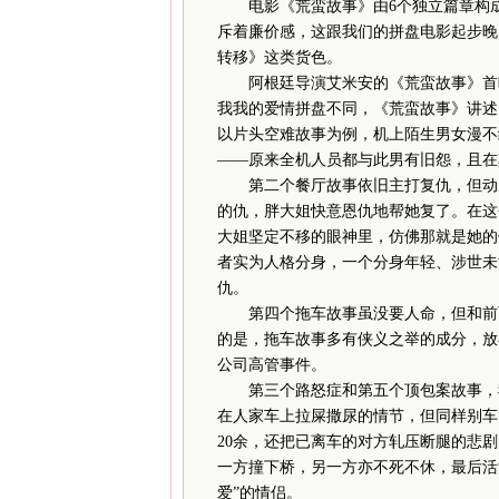
电影《荒蛮故事》由6个独立篇章构
斥着廉价感，这跟我们的拼盘电影起步晚
转移》这类货色。
阿根廷导演艾米安的《荒蛮故事》首映于
我我的爱情拼盘不同，《荒蛮故事》讲述
以片头空难故事为例，机上陌生男女漫不
——原来全机人员都与此男有旧怨，且在
第二个餐厅故事依旧主打复仇，但动刀
的仇，胖大姐快意恩仇地帮她复了。在这
大姐坚定不移的眼神里，仿佛那就是她的
者实为人格分身，一个分身年轻、涉世未
仇。
第四个拖车故事虽没要人命，但和前两
的是，拖车故事多有侠义之举的成分，放
公司高管事件。
第三个路怒症和第五个顶包案故事，我
在人家车上拉屎撒尿的情节，但同样别车
20余，还把已离车的对方轧压断腿的悲
一方撞下桥，另一方亦不死不休，最后活
爱”的情侣。