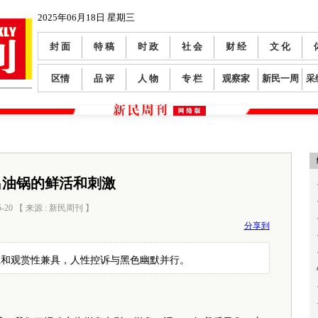
2025年06月18日 星期三
封 面
特 稿
时 政
社 会
财 经
文 化
区情
品 评
人 物
专 栏
观察家
新民一周
采
出油锅的鲜活和刺激
5-20 【 来源 : 新民周刊 】
阅读数：
266
分享到
性和观赏性兼具，人性控诉与黑色幽默并行。