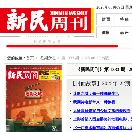
2026年08月09日 星
封 面
特 稿
健康
品 评
您的位置：
首页
>
往期杂志
> 第 1333 期 2025-06-23 出版
《新民周刊》第 1333 期 202
【封面故事】
2025年-22期
迷影之城：每一帧都是生活
我期待电影带来一种惊喜
见证昔日奇案与今日文旅的酱园弄
上影首部入围金爵奖的动画电影，
《一江春水向东流》方言修复版，