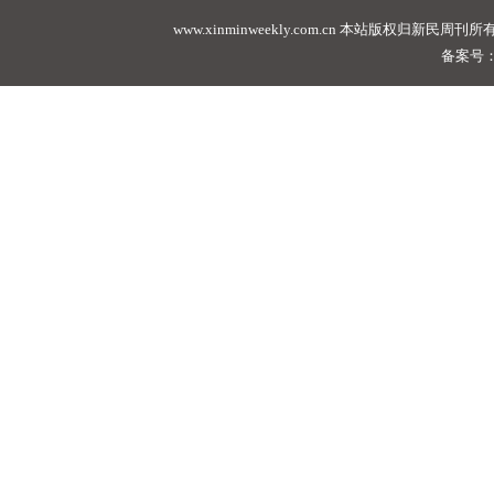
www.xinminweekly.com.cn
本站版权归新民周刊所有，未经许可不
备案号：沪