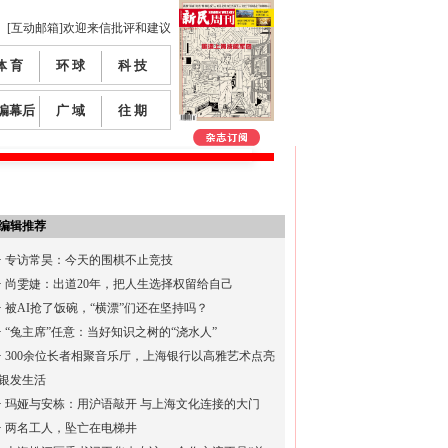
[互动邮箱]欢迎来信批评和建议
体 育
环 球
科 技
编幕后
广 域
往 期
编辑推荐
·
专访常昊：今天的围棋不止竞技
·
尚雯婕：出道20年，把人生选择权留给自己
·
被AI抢了饭碗，“横漂”们还在坚持吗？
·
“兔主席”任意：当好知识之树的“浇水人”
·
300余位长者相聚音乐厅，上海银行以高雅艺术点亮
银发生活
·
玛娅与安栋：用沪语敲开 与上海文化连接的大门
·
两名工人，坠亡在电梯井