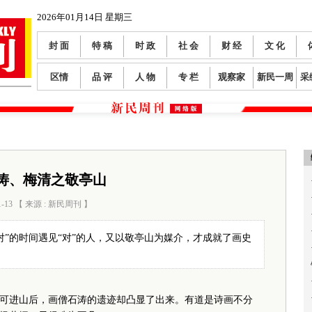
2026年01月14日 星期三
封 面
特 稿
时 政
社 会
财 经
文 化
区情
品 评
人 物
专 栏
观察家
新民一周
采
涛、梅清之敬亭山
1-13 【 来源 : 新民周刊 】
阅读数：
237
对”的时间遇见“对”的人，又以敬亭山为媒介，才成就了画史
进山后，画僧石涛的遗迹却凸显了出来。有道是诗画不分