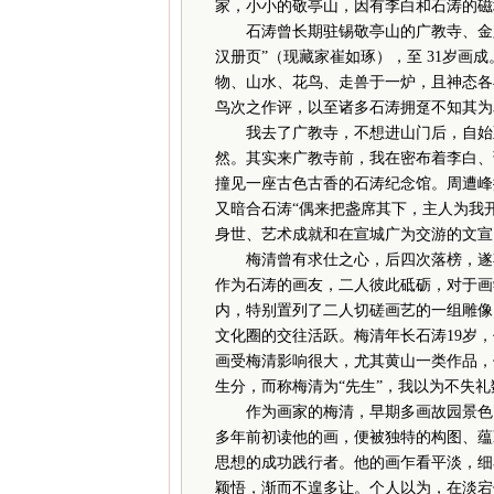
家，小小的敬亭山，因有李白和石涛的磁
石涛曾长期驻锡敬亭山的广教寺、金露
汉册页”（现藏家崔如琢），至 31岁画
物、山水、花鸟、走兽于一炉，且神态各
鸟次之作评，以至诸多石涛拥趸不知其为
我去了广教寺，不想进山门后，自始至
然。其实来广教寺前，我在密布着李白、
撞见一座古色古香的石涛纪念馆。周遭峰
又暗合石涛“偶来把盏席其下，主人为我
身世、艺术成就和在宣城广为交游的文宣
梅清曾有求仕之心，后四次落榜，遂弃绝
作为石涛的画友，二人彼此砥砺，对于画
内，特别置列了二人切磋画艺的一组雕像
文化圈的交往活跃。梅清年长石涛19岁
画受梅清影响很大，尤其黄山一类作品，
生分，而称梅清为“先生”，我以为不失
作为画家的梅清，早期多画故园景色，
多年前初读他的画，便被独特的构图、蕴
思想的成功践行者。他的画乍看平淡，细
颖悟，渐而不遑多让。个人以为，在淡宕