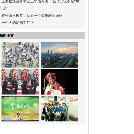
·
上海松江区委书记王华杰专访 ：合作交流不是“单
行道”
·
在松阳三槐堂，站着一位儒雅的翻译家
·
一个人的动画工厂？
精彩图文