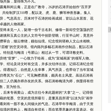
场共振，显得殊为不凡。
庵和闲云庵，正是在广教寺，26岁的石涛开始创作“百开罗
成。共绘制罗汉310尊，配以龙、虎、鹿、狮等神兽形象。集人
异，气息高古。历来对于石涛的绘画成就，皆以山水居首、花
卓越的人物画家。
终未见一人，陡增一份千古名刹、修缮一新却空空荡荡的茫
谢朓和玉真公主的人文符号中拾阶登眺，行至半山时，竟意外
攒翠合，烟云缭绕，颇似仙境。纪念馆则堪称人文山水相映、
开层楼”的空灵诗境。馆内陈列多幅石涛画作仿制品，配以石涛
。特别是与梅清（号瞿山）相过从一节，可谓详敷史料。
“宦梦”，一心致力于绘画，成为“宣城画派”的领军人物。
学、经论及诗文时有交流，并多次结伴出游。记得石涛纪念馆
。得遇知己，自然是人生幸事，风气所及，也带动了当年宣城
，仍尊其为“石公”，可见胸襟洒落，颇具名士风度。虽说石涛画
但二人仍属亦师亦友的关系。倘石涛称梅清为师，倒显得有些
礼数，至为恰当。
后来专画黄山，成为古往今来此题材的“大拿”之一。记得很
藉的笔墨、空灵的意境所吸引，是董其昌所谓“以淡为宗”画学
看则有一股不食人间烟火的气息。石涛早年学梅清，由于天资
佳境的营构上，梅清自有优长；而在笔墨意象的丰富表达、创