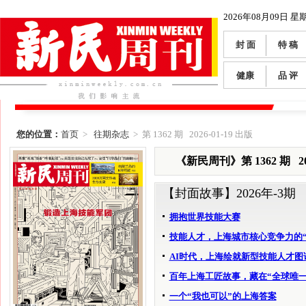
2026年08月09日 星
封 面
特 稿
健康
品 评
您的位置：
首页
>
往期杂志
> 第 1362 期 2026-01-19 出版
《新民周刊》第 1362 期 202
【封面故事】
2026年-3期
拥抱世界技能大赛
技能人才，上海城市核心竞争力的“
AI时代，上海绘就新型技能人才图
百年上海工匠故事，藏在“全球唯一
一个“我也可以”的上海答案