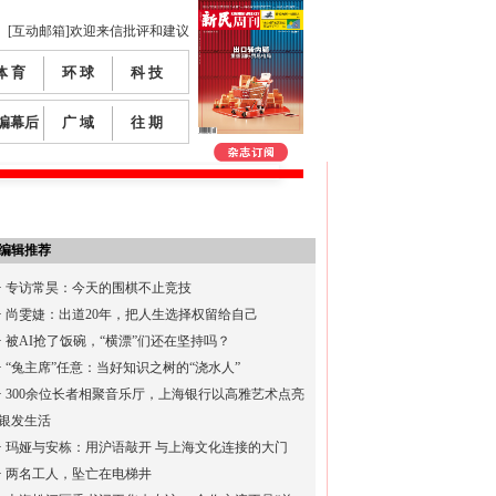
[互动邮箱]欢迎来信批评和建议
体 育
环 球
科 技
编幕后
广 域
往 期
编辑推荐
·
专访常昊：今天的围棋不止竞技
·
尚雯婕：出道20年，把人生选择权留给自己
·
被AI抢了饭碗，“横漂”们还在坚持吗？
·
“兔主席”任意：当好知识之树的“浇水人”
·
300余位长者相聚音乐厅，上海银行以高雅艺术点亮
银发生活
·
玛娅与安栋：用沪语敲开 与上海文化连接的大门
·
两名工人，坠亡在电梯井