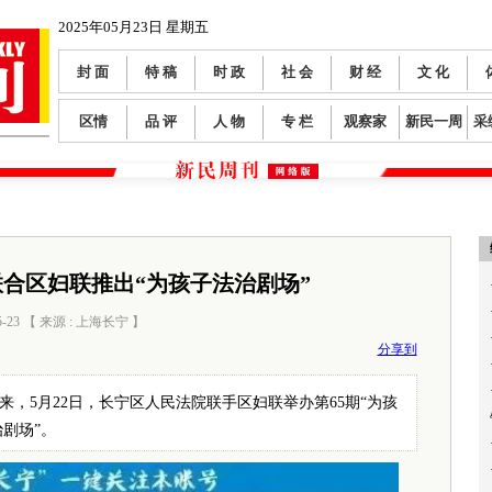
2025年05月23日 星期五
封 面
特 稿
时 政
社 会
财 经
文 化
区情
品 评
人 物
专 栏
观察家
新民一周
采
合区妇联推出“为孩子法治剧场”
5-23 【 来源 : 上海长宁 】
阅读数：
212
分享到
来，5月22日，长宁区人民法院联手区妇联举办第65期“为孩
剧场”。