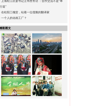
·
上海松江区委书记王华杰专访 ：合作交流不是“单
行道”
·
在松阳三槐堂，站着一位儒雅的翻译家
·
一个人的动画工厂？
精彩图文