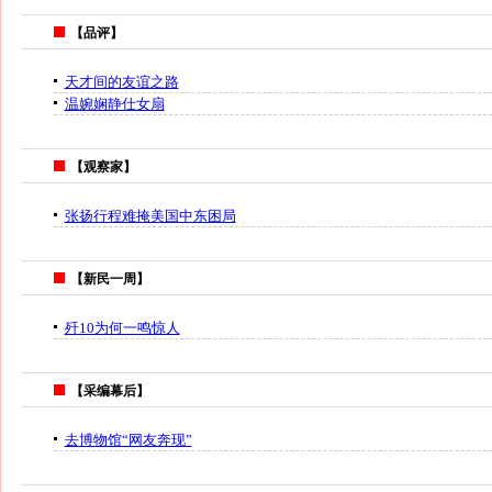
【品评】
天才间的友谊之路
温婉娴静仕女扇
【观察家】
张扬行程难掩美国中东困局
【新民一周】
歼10为何一鸣惊人
【采编幕后】
去博物馆“网友奔现”