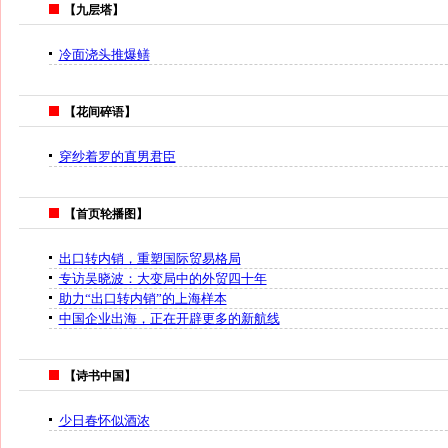
【九层塔】
冷面浇头推爆鳝
【花间碎语】
穿纱着罗的直男君臣
【首页轮播图】
出口转内销，重塑国际贸易格局
专访吴晓波：大变局中的外贸四十年
助力“出口转内销”的上海样本
中国企业出海，正在开辟更多的新航线
【诗书中国】
少日春怀似酒浓