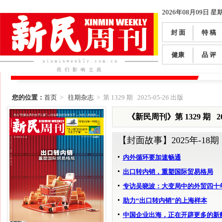
2026年08月09日 星
封 面
特 稿
健康
品 评
您的位置：
首页
>
往期杂志
> 第 1329 期 2025-05-26 出版
《新民周刊》第 1329 期 202
【封面故事】
2025年-18期
内外循环要加速畅通
出口转内销，重塑国际贸易格局
专访吴晓波：大变局中的外贸四十
助力“出口转内销”的上海样本
中国企业出海，正在开辟更多的新