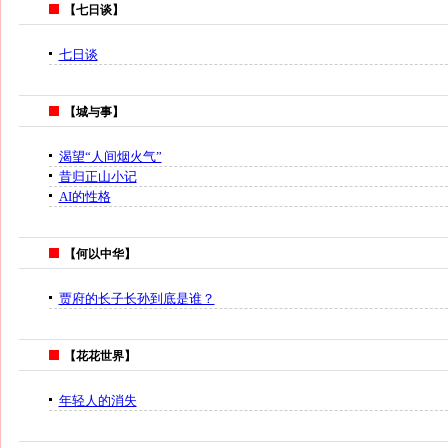
【七日谈】
七日谈
【城与事】
渴望“人间烟火气”
昔归正山小记
AI的性格
【何以中华】
贾府的长子长孙到底是谁？
【花花世界】
年轻人的消失