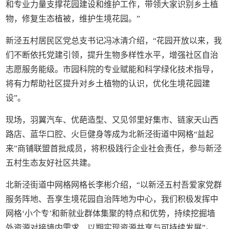
和专业力量支撑花园建设和维护工作，带领大家识别乡土植
物，修复生态植被，维护生境花园。”
新泾五村居民区党总支书记冯冰清介绍，“花园开放以来，我
们不断依托党建引领，提升生物多样性水平，增强社区自治
志愿服务能级。市园科院的专业赋能和科学绿化技术指导，
将有力帮助社区提升对乡土植物的认识，优化生境花园建
设”。
现场，羽翼汽车、优葩造型、又见邻里好集市、链家天山西
路店、蓝华口腔、火巨健身等成为北新泾街道中网格“益起
来”商铺联盟首批成员，将积极践行企业社会责任，参与新泾
五村生态友好社区共建。
北新泾街道中网格网格长李彬介绍，“以新泾五村吾爱家党群
服务阵地、吾享生境花园自治阵地为中心，我们积极发挥中
网格‘小个专’和新就业群体集聚的特点和优势，持续挖掘墙
外资源对接墙内需求，以期实现资源共享与可持续发展”。