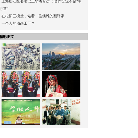
·
上海松江区委书记王华杰专访 ：合作交流不是“单
行道”
·
在松阳三槐堂，站着一位儒雅的翻译家
·
一个人的动画工厂？
精彩图文