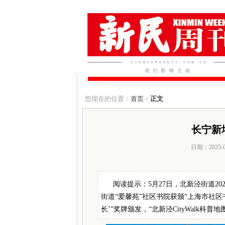
您现在的位置：
首页
>
正文
长宁新
日期：2025-
阅读提示：5月27日，北新泾街道2
街道“爱馨苑”社区书院获颁“上海市社区
长’”奖牌颁发，“北新泾CityWalk科