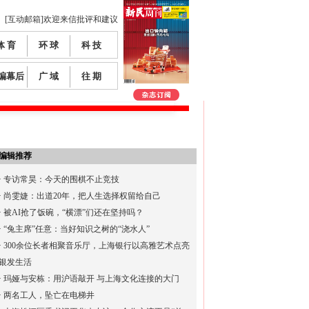
[互动邮箱]欢迎来信批评和建议
体 育
环 球
科 技
编幕后
广 域
往 期
编辑推荐
·
专访常昊：今天的围棋不止竞技
·
尚雯婕：出道20年，把人生选择权留给自己
·
被AI抢了饭碗，“横漂”们还在坚持吗？
·
“兔主席”任意：当好知识之树的“浇水人”
·
300余位长者相聚音乐厅，上海银行以高雅艺术点亮
银发生活
·
玛娅与安栋：用沪语敲开 与上海文化连接的大门
·
两名工人，坠亡在电梯井