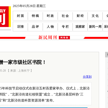
2025年05月28日 星期三
封 面
特 稿
时 政
社 会
财 经
文 化
区情
品 评
人 物
专 栏
观察家
新民一周
采
增一家市级社区书院！
05-28 【 来源 : 上海长宁 】
阅读数：
0
分享到
025年科技节启动仪式在新泾五村吾爱家举办。仪式上，北新泾
书院”，“北新泾街道社校联盟”成立，“北新泾基层科协‘三
普地图”和“北新泾街道科普资源清单”发布。