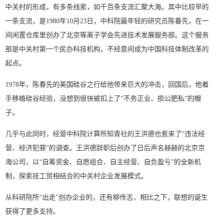
中关村的形成，有多条线索，如千百条支流汇聚大海。其中比较早的
一条支流，是1980年10月23日，中科院最年轻的研究员陈春先，在一
间闲置仓库里创办了北京等离子学会先进技术发展服务部。这个服务
部是中关村第一个民办科技机构，不经意间成为中国科技体制改革的
起点。
1978年，陈春先的美国硅谷之行给他带来巨大的冲击，回国后，他着
手移植硅谷经验，没想到很快被扣上了“不务正业、损公肥私”的帽
子。
几乎与此同时，经营中科院计算所知青社的王洪德也惹来了“违法经
营、经济犯罪”的调查。王洪德辞职后创办了日后声名赫赫的北京京
海公司，以“自筹资金、自愿组合、自主经营、自负盈亏”的全新机
制，探索技工贸相结合的中关村企业发展模式。
从科研院所“出走”创办企业的，还有柳传志，相比之下，联想的诞生
获得了更多支持。