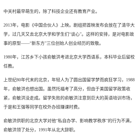
中关村最早萌生的，除了科技企业还有教育产业。
2013年，电影《中国合伙人》上映。剧组把首映发布会放在了清华大
学，过几天又去北京大学和学生们“谈心”。这样的安排，是对电影故
事的原型——“新东方”三位创始人创业经历的致敬。
1980年，江苏乡下小孩俞敏洪考进北京大学西语系，本科毕业后留校
任教。
上世纪80年代末的北京，年轻人为了圆出国留学梦而疯狂学习，1988
年，俞敏洪也想出国。虽然托福考了高分，但由于美国留学政策收
紧，俞敏洪没走成。留学失败的俞敏洪注意到巨大的英语培训市场，
于是和王强等同学在校外办班赚课时费。
俞敏洪供职的北京大学对他“私自办学、影响教学秩序”的行为不满，
俞敏洪领了处分，1991年从北大辞职。