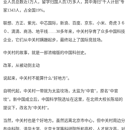
业人员总数近1万人，留学归国人员3万多人，其中海归“千人计划”专
家1343人，占全国19%。
联想、方正、紫光、中芯国际，新浪、百度、京东、小米、奇虎３６
０、滴滴、商汤、地平线……30多年来，中关村孕育了众多中国科技
企业，它们从中关村蹒跚起步，最终站上了国际竞技场。
中关村的故事，就是一部浓缩版的中国科创史。
改革，从被动到主动
说起来，中关村不能算什么“好地方”。
自明代起，中关村一带就为太监坟场，太监为“中官”，原名“中官
坟”。新中国成立后，中国科学院选址在这里，在北师大校长陈垣的
提议下，改名为“中关村”。
当然，中关村也是个好地方。虽然远离北京市中心，但中关村周边分
布中科院、清华大学、北京大学等科研院所和高校，人才层次高，对