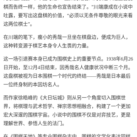
棋而告终一样，他的生命也宣告结束了。”川端康成在小说中
吐露，要写出这盘棋的价值，“必须以无条件尊敬的眼光来看
这两位棋士”。
在川端的笔下，瘦小的秀哉一旦坐在棋盘边，便成为巨人，
这种转变源于棋艺本身令人生畏的力量。
这一场引退赛本身已成为围棋史上的重要节点。1938年6月26
日开始，至12月4日结束，因秀哉名人健康状况中断三个月。
这盘棋被视为日本围棋一个时代的终结——秀哉是日本最后
一位终身制的本因坊名人。
而作家徐皓峰的《大日坛城》则从另一个角度切入围棋世
界，将棋理与武术哲学、禅宗思想相融合，构建了一个更加
宏大深邃的围棋宇宙。小说中的围棋不仅是对弈技艺，更是
理解世界、参悟人生的法门。
在《围棋天地》等专业围棋杂志中，围棋的文学化表达同样