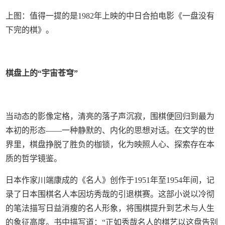
上图：值得一提的是1982年上映的中日合拍电影《一盘没有
下完的棋》。
棋盘上的“宇宙苍穹”
当动态的影像定格，清亮的落子声沉寂，围棋便回归到最为
本初的形态——一种静默的、内化的思想对话。在文学的世
界里，棋盘挣脱了胜负的枷锁，化为映照人心、探索存在本
质的哲学镜鉴。
日本作家川端康成的《名人》创作于1951年至1954年间，记
录了日本围棋名人本因坊秀哉的引退棋赛。这部小说以冷彻
的笔法描写日益消瘦的名人形象，将围棋提升到艺术与人生
的象征高度。书中描写道：“正如秀哉名人的棋艺以这盘告别