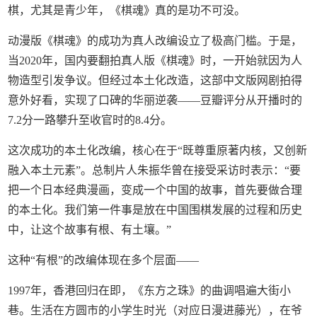
棋，尤其是青少年，《棋魂》真的是功不可没。
动漫版《棋魂》的成功为真人改编设立了极高门槛。于是，
当2020年，国内要翻拍真人版《棋魂》时，一开始就因为人
物造型引发争议。但经过本土化改造，这部中文版网剧拍得
意外好看，实现了口碑的华丽逆袭——豆瓣评分从开播时的
7.2分一路攀升至收官时的8.4分。
这次成功的本土化改编，核心在于“既尊重原著内核，又创新
融入本土元素”。总制片人朱振华曾在接受采访时表示：“要
把一个日本经典漫画，变成一个中国的故事，首先要做合理
的本土化。我们第一件事是放在中国围棋发展的过程和历史
中，让这个故事有根、有土壤。”
这种“有根”的改编体现在多个层面——
1997年，香港回归在即，《东方之珠》的曲调唱遍大街小
巷。生活在方圆市的小学生时光（对应日漫进藤光），在爷