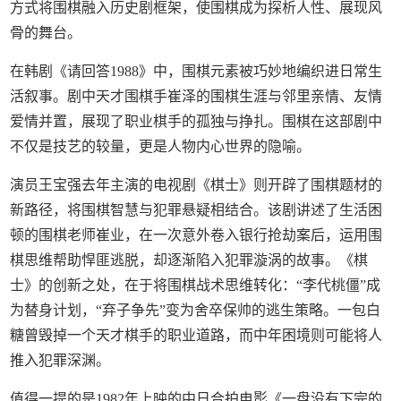
方式将围棋融入历史剧框架，使围棋成为探析人性、展现风
骨的舞台。
在韩剧《请回答1988》中，围棋元素被巧妙地编织进日常生
活叙事。剧中天才围棋手崔泽的围棋生涯与邻里亲情、友情
爱情并置，展现了职业棋手的孤独与挣扎。围棋在这部剧中
不仅是技艺的较量，更是人物内心世界的隐喻。
演员王宝强去年主演的电视剧《棋士》则开辟了围棋题材的
新路径，将围棋智慧与犯罪悬疑相结合。该剧讲述了生活困
顿的围棋老师崔业，在一次意外卷入银行抢劫案后，运用围
棋思维帮助悍匪逃脱，却逐渐陷入犯罪漩涡的故事。《棋
士》的创新之处，在于将围棋战术思维转化：“李代桃僵”成
为替身计划，“弃子争先”变为舍卒保帅的逃生策略。一包白
糖曾毁掉一个天才棋手的职业道路，而中年困境则可能将人
推入犯罪深渊。
值得一提的是1982年上映的中日合拍电影《一盘没有下完的