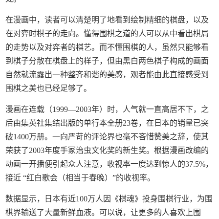
在漫画中，读者可以清楚明了地看到绘制精细的棋盘，以及
在对弈时棋子的走向。懂得围棋之道的人可以从中看出棋局
的走势以及对弈者的棋艺。而不懂围棋的人，虽然只能够看
到棋子分散在棋盘上的样子，但由黑白两色棋子构成的画面
自然就流露出一种整齐和谐的美感，观者能由此直接感受到
围棋之美也已经足够了。
漫画在连载（1999—2003年）时，人气就一直高居不下，之
后由集英社集结出版的单行本全册23卷，在日本的销量已突
破1400万册。一向严苛的评论界也毫不吝惜赞美之辞，使其
荣获了2003年度手冢治虫文化奖的新生奖。根据漫画改编的
动画一开播便引起众人注意，收视率一度达到惊人的37.5%，
接近 “红白歌会（相当于春晚）”的收视率。
数据显示，日本有近100万人因《棋魂》投身围棋行业，为围
棋界输送了大量新鲜血液。可以说，让更多的人喜欢上围