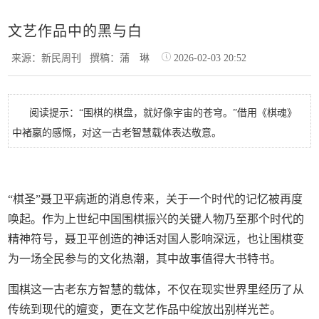
文艺作品中的黑与白
来源：新民周刊
撰稿：蒲 琳
2026-02-03 20:52
阅读提示：“围棋的棋盘，就好像宇宙的苍穹。”借用《棋魂》
中褚嬴的感慨，对这一古老智慧载体表达敬意。
“棋圣”聂卫平病逝的消息传来，关于一个时代的记忆被再度
唤起。作为上世纪中国围棋振兴的关键人物乃至那个时代的
精神符号，聂卫平创造的神话对国人影响深远，也让围棋变
为一场全民参与的文化热潮，其中故事值得大书特书。
围棋这一古老东方智慧的载体，不仅在现实世界里经历了从
传统到现代的嬗变，更在文艺作品中绽放出别样光芒。