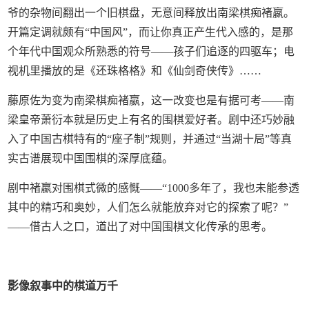
爷的杂物间翻出一个旧棋盘，无意间释放出南梁棋痴褚嬴。
开篇定调就颇有“中国风”，而让你真正产生代入感的，是那
个年代中国观众所熟悉的符号——孩子们追逐的四驱车；电
视机里播放的是《还珠格格》和《仙剑奇侠传》……
藤原佐为变为南梁棋痴褚嬴，这一改变也是有据可考——南
梁皇帝萧衍本就是历史上有名的围棋爱好者。剧中还巧妙融
入了中国古棋特有的“座子制”规则，并通过“当湖十局”等真
实古谱展现中国围棋的深厚底蕴。
剧中褚嬴对围棋式微的感慨——“1000多年了，我也未能参透
其中的精巧和奥妙，人们怎么就能放弃对它的探索了呢？”
——借古人之口，道出了对中国围棋文化传承的思考。
影像叙事中的棋道万千