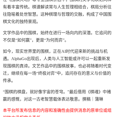
有着丰富传统。棋谱解读常与人生哲理相结合，棋局分析往
往隐喻着处世智慧。这种棋理与哲理的交融，构成了中国围
棋文化的独特景观。
文学作品中的围棋，始终在进行一场向内的深潜。它追问的
不仅是“如何赢”，更是“为何而弈”。
如今，现实世界里的围棋，正在AI时代迎来新的挑战与机
遇。AlphaGo出现后，人类与人工智能或许可以一起重新发
现围棋的真谛。文艺作品中的围棋故事，也必将随着时代变
迁，继续在每一场“终极对弈”中，追问存在的意义与价值的
传承。
“围棋的棋盘，就好像宇宙的苍穹。”最后借用《棋魂》中褚
嬴的感慨，对这一古老智慧载体表达敬意。撰稿｜蒲琳
本平台所发布信息的内容和准确性由提供消息的原单位或组