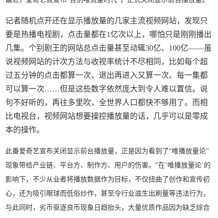
记者随机点开还在显示播放量的几家主流视频网站，发现只
要是热播电视剧，点击量都在1亿次以上，哪怕只是刚刚播出
几集。个别剧王的网站总点击量甚至动辄30亿、100亿——虽
说视频网站的计次方法与收视率统计不尽相同，比如每个超
过五分钟的点击都算一次、退出再进入又算一次、每一集都
可以算一次……但是这些数字依然庞大到令人难以置信。说
句不好听的，再往多里吹，全世界人口都快不够用了。而相
比电视台，视频网站想要操控播放量的话，几乎可以是零成
本的操作。
此番爱奇艺宣布关闭显示前台播放量，正是因为看到了“唯播放量论”
现象带给产业链、平台方、制作方、用户的伤害。“在‘唯播放量论’的
影响下，不少从业者将播放数据作为目标，不仅扭曲了创作和宣传初
心，还为吸引眼球而低俗炒作，甚至令行业滋生出刷量等违法行为，
与此同时，劣币驱逐良币现象日趋抬头，大量优质作品因为缺乏综合