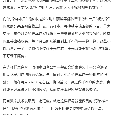
几百户样本家庭就能代表某部电视剧在整个上海的收视情况，这也就
意味着，只要“污染”其中的几户，就能大大干扰收视率的数字了。
而“污染样本户”的成本是多少呢？前些年媒体曾采访过一户“被污染”
的家庭：某卫视台找上门去，请样本户每晚锁定该卫视的节目，作为
交换，每个月会给样本户家庭送上一些柴米油盐之类的“好处”；还有
的直接出钱收买，每个月出价从数百到上千不等——算一算，这些小
恩小惠，一个月花费也不过在千元左右。千元就能干扰1%的收视率，
不可谓不廉价。
在选择样本户时，收视率调查公司一般都会给家庭装上一台检测仪，
用以记录用户的换台情况。与此同时，也会给样本户一些相应的报
酬：一般在每月50-200元左右。换句话说，愿意做样本户的家庭，也
可能更容易被区区小利收买，从而使样本很容易就被污染了。
而当数字技术发展到一定程度，就连这样轻易就能做到的“污染样本
户”，现在也很少有人做了——因为有的是更便捷更廉价的手法，直