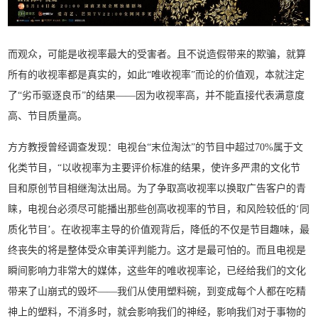
而观众，可能是收视率最大的受害者。且不说造假带来的欺骗，就算
所有的收视率都是真实的，如此“唯收视率”而论的价值观，本就注定
了“劣币驱逐良币”的结果——因为收视率高，并不能直接代表满意度
高、节目质量高。
方方教授曾经调查发现：电视台“末位淘汰”的节目中超过70%属于文
化类节目，“以收视率为主要评价标准的结果，使许多严肃的文化节
目和原创节目相继淘汰出局。为了争取高收视率以换取广告客户的青
睐，电视台必须尽可能播出那些创高收视率的节目，和风险较低的‘同
质化节目’。在收视率主导的价值观背后，降低的不仅是节目趣味，最
终丧失的将是整体受众审美评判能力。这才是最可怕的。而且电视是
瞬间影响力非常大的媒体，这些年的唯收视率论，已经给我们的文化
带来了山崩式的毁坏——我们从使用塑料碗，到变成每个人都在吃精
神上的塑料，不消多时，就会影响我们的神经，影响我们对于事物的