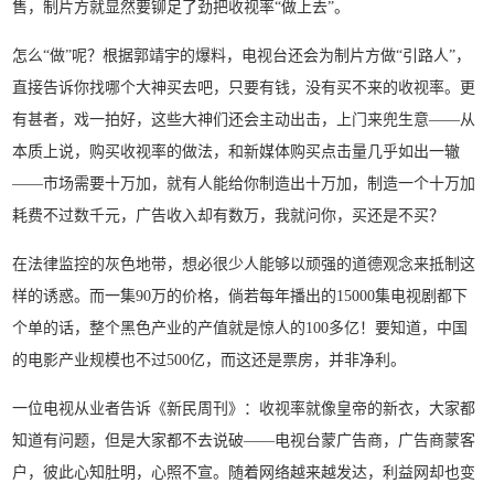
售，制片方就显然要铆足了劲把收视率“做上去”。
怎么“做”呢？根据郭靖宇的爆料，电视台还会为制片方做“引路人”，
直接告诉你找哪个大神买去吧，只要有钱，没有买不来的收视率。更
有甚者，戏一拍好，这些大神们还会主动出击，上门来兜生意——从
本质上说，购买收视率的做法，和新媒体购买点击量几乎如出一辙
——市场需要十万加，就有人能给你制造出十万加，制造一个十万加
耗费不过数千元，广告收入却有数万，我就问你，买还是不买？
在法律监控的灰色地带，想必很少人能够以顽强的道德观念来抵制这
样的诱惑。而一集90万的价格，倘若每年播出的15000集电视剧都下
个单的话，整个黑色产业的产值就是惊人的100多亿！要知道，中国
的电影产业规模也不过500亿，而这还是票房，并非净利。
一位电视从业者告诉《新民周刊》：收视率就像皇帝的新衣，大家都
知道有问题，但是大家都不去说破——电视台蒙广告商，广告商蒙客
户，彼此心知肚明，心照不宣。随着网络越来越发达，利益网却也变