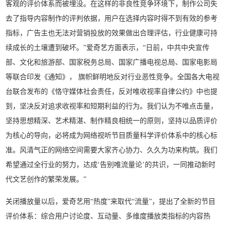
客观的评价体系而被埋没。在这样的非良性竞争环境下，制作公司失
去了指导内容制作的评判依据，用户在选择内容时得不到有效的参考
指标，广告主也无法对营销投放的效果做出合理评估，行业健康可持
续成长的土壤遭到破坏。”爱奇艺方面表示，“日前，中共中央宣传
部、文化和旅游部、国家税务总局、国家广播电视总局、国家电影局
等联合印发《通知》， 旗帜鲜明地反对行业恶性竞争。全国各大电视
台联合发布的《恪守媒体社会责任，反对唯收视率自律公约》中也提
到，坚决反对追求收视率和短期利益的行为。我们认为不唯点击量，
坚持思想精深、艺术精湛、制作精良相统一的原则，坚持以品质评价
为核心的导向，必将成为网络视听节目质量科学评价体系中的核心标
准。风清气正的网络空间需要大家齐心协力、久久为功来构筑。我们
希望通过全行业的努力，达成‘告别唯流量论’的共识，一同推动新时
代文艺创作的繁荣发展。”
关闭播放量以后，爱奇艺用“热度”来取代“流量”，提出了全新的节目
评价体系：综合用户讨论度、互动量、多维度播放类指标的内容热