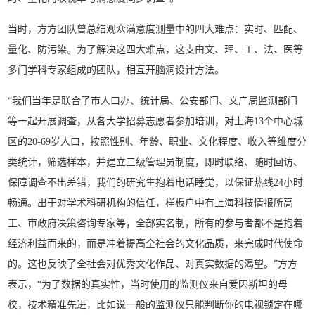
当时，方方团队曾总结观众满意度测量中的四大难点：实时、匹配、
量化、防污染。为了解决这四大难点，这支由文、理、工、法、医等
多门学科专家组成的团队，相互开脑洞设计方法。
“我们当年是联合了市人口办、统计局、公安部门、文广局监测部门
等一起开展调查，从各大学招募志愿者参加培训，对上海13个中心城
区的20-69岁人口，按照性别、年龄、职业、文化程度、收入等维度分
类统计，筛选样本，并建立三级管理员制度，即时联络、随时回访、
保障调查不出差错，我们的研究生抱着电话睡觉，以保证热线24小时
畅通。出于对学术科研机构的信任，样板户中有上海科技情报所高
工、市政府决策咨询专家等，全部实名制，所有的参与者都不是抱着
经济利益而来的，而是冲着提高全社会的文化品质，来完成时代使命
的。这也反映了全社会对优秀文化作品、对真实数据的渴望。”方方
表示，“为了数据的真实性，当时使用的监测仪来自爱因斯坦的母
校，技术精准先进，比如说一般的监测仪只能判断你的电视锁定在哪