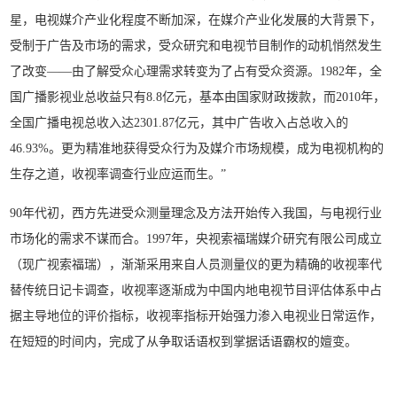
星，电视媒介产业化程度不断加深，在媒介产业化发展的大背景下，
受制于广告及市场的需求，受众研究和电视节目制作的动机悄然发生
了改变——由了解受众心理需求转变为了占有受众资源。1982年，全
国广播影视业总收益只有8.8亿元，基本由国家财政拨款，而2010年，
全国广播电视总收入达2301.87亿元，其中广告收入占总收入的
46.93%。更为精准地获得受众行为及媒介市场规模，成为电视机构的
生存之道，收视率调查行业应运而生。”
90年代初，西方先进受众测量理念及方法开始传入我国，与电视行业
市场化的需求不谋而合。1997年，央视索福瑞媒介研究有限公司成立
（现广视索福瑞），渐渐采用来自人员测量仪的更为精确的收视率代
替传统日记卡调查，收视率逐渐成为中国内地电视节目评估体系中占
据主导地位的评价指标，收视率指标开始强力渗入电视业日常运作，
在短短的时间内，完成了从争取话语权到掌据话语霸权的嬗变。