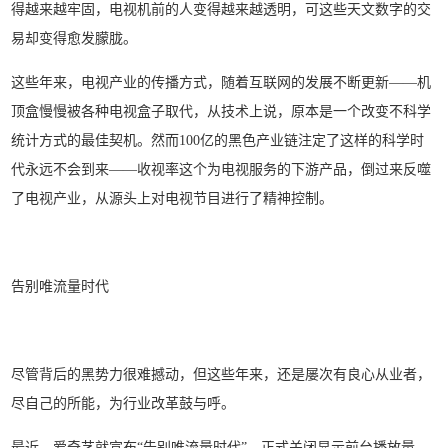
得越来越牢固，电视机前的人变得越来越透明，可这些天文数字的交
易却变得愈发朦胧。
这些年来，电视产业的传播方式，随着互联网的发展不断更新——机
顶盒慢慢被各种电视盒子取代，从技术上说，原本是一个改变不科学
统计方式的最佳契机。然而100亿的黑色产业链注定了这样的科学时
代永远不会到来——收视率这个为电视服务的下游产品，倒过来反噬
了电视产业，从源头上对电视节目进行了精神控制。
告别唯流量时代
尽管背后的黑势力很难撼动，但这些年来，还是屡次有良心从业者，
尽自己的所能，为行业改革鼓与呼。
最近，爱奇艺就宣布“告别唯流量时代”，正式关闭显示前台播放量。