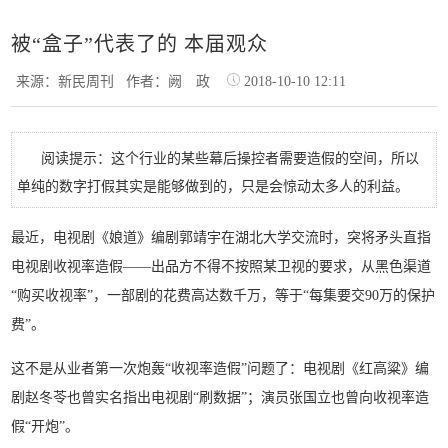
被“盒子”代表了的 本届观众
来源：新民周刊
作者：阙 政
2018-10-10 12:11
阅读提示：这个行业的某些幕后操控者需要造假的空间，所以
单纯的数字打假其实是能够做到的，只是会惊动太多人的利益。
最
近，电视剧《娘道》编剧郭靖宇在湖北大学交流时，突将矛头直指
电视剧收视率造假——出品方不得不按照某卫视的要求，从黑色渠道
“购买收视率”，一部剧的花费高达数千万，等于“每集要
交90万的保护
费”。
这不是从业者第一次炮轰“收视率造假”问题了：电视剧《红高粱》编
剧赵冬苓也曾实名指出电视剧“刷数据”；演员张国立也曾向收视率造
假“开炮”。