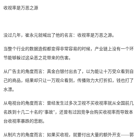
收视率是万恶之源
没过几年，崔永元就喊出了他的名言：收视率是万恶之源。
当整个行业的数据造假都变得非常容易的时候，产业链上没有一个环
节能够躲过这朵恶之花带来的伤害。
从广告主的角度而言：真金白银付出去了，以为能让十万受众看到自
己的商品，结果却只让一万观众看到，传播效力大打折扣，钱也打了
水漂。
从电视台的角度而言：曾经发生过多次卫视不买收视率就从全国前几
名跌到十几二十名的“事故”，还曾有过因竞争台购买收视率而导致本
台收视率暴跌的悲剧。
从制片方的角度而言：如果买收视，就要付出大量的额外开支——郭