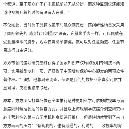
个频道，至于观众在不在电视机前却无从分辨，而这种监测仪还能知
道电视机开着的时候有没有人在看。”
不仅如此，当时为了兼顾收视率与观众满意度，还创新性地首次采用
了国际领先的‘随身媒介测量仪’设备，它就像手表一样，可以佩戴在
受测量样本的腕部，观众仅需简单按键，就可以对任意频道、任意节
目进行自主评分。
方方带领的这项研究最终获得了国家知识产权局的发明专利技术两
项、实用新型专利一项，还获得了中国版权保护中心颁发的两项软件
著作权。“当时广电总局来调查，结论是我们的数据非常真实可信并
且可得，央视也跑来取经。”
原本，方方团队打算尽快在全国推行这种更加科学可信的收视率与满
意度同时精准到达的调查方式，并且以上海戏剧学院媒介调查研究中
心非营利性的第三方学术机构身份进行推广，但很快她就受到了来自
方方面面的压力：“有劝我的，也有威逼的，利诱的……收视率的背