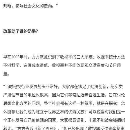
判断，影响社会文化的走向。”
改革动了谁的奶酪？
早在2005年时，方方就意识到了收视率的三大顽疾：收视率统计方法
不够科学、造假成本很低、收视率并不能体现观众满意度和节目质
量。
“当时电视行业发展势头非常好，大家都在铆足了劲搞创新，纪实类
严肃性节目的地位也很高，因为它们非常贴近老百姓生活，旨在讨论
思想文化方面的问题，整个社会都有这样一种氛围，就是在探究：怎
么能够让我们成为屹立于世界之林的优秀民族？可以说当时我们是一
个正在发展自己价值观的国家，大家都意识到，电视不能被金钱捆绑
着走。”方方告诉《新民周刊》，“但已经出现了收视率反过来牵制电