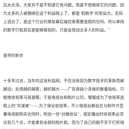
后水太深，大家并不是不知道它有问题，而是不想揭穿它的问题，因
为太多的人被捆绑在这个利益网上了，都是‘假数字’的受益方。实际
上说白了，是这个行业的某些幕后操控者需要造假的空间，所以单纯
的数字打假其实是能够做到的，只是会惊动太多人的利益。”
皇帝的新衣
十多年过去，当年的这张利益网，不仅没有因为数字技术的革新而被
撼动，反而越织越密，越织越大——广告商缺少多维的衡量指标，只
能唯收视率马首是瞻，于是电视台和制片公司，慢慢成为了收视率造
假上的“共谋者”——为了保证收视率，不少电视台都会在与制作方签
署电视剧购买合同时，附加一份“对赌协议”，规定播出时收视率必须
达到几个点，才能拿到全部的购片款。而为了自己的剧不至于打折销