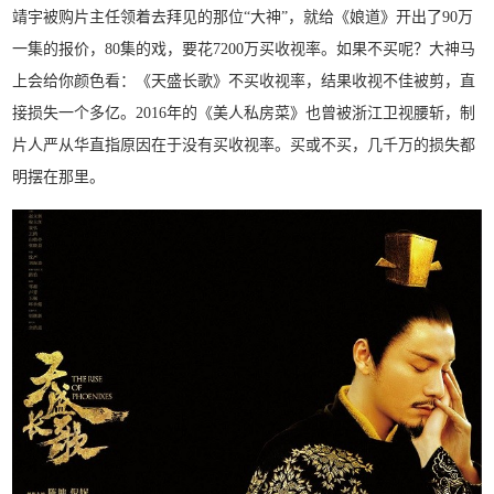
靖宇被购片主任领着去拜见的那位“大神”，就给《娘道》开出了90万
一集的报价，80集的戏，要花7200万买收视率。如果不买呢？大神马
上会给你颜色看：《天盛长歌》不买收视率，结果收视不佳被剪，直
接损失一个多亿。2016年的《美人私房菜》也曾被浙江卫视腰斩，制
片人严从华直指原因在于没有买收视率。买或不买，几千万的损失都
明摆在那里。