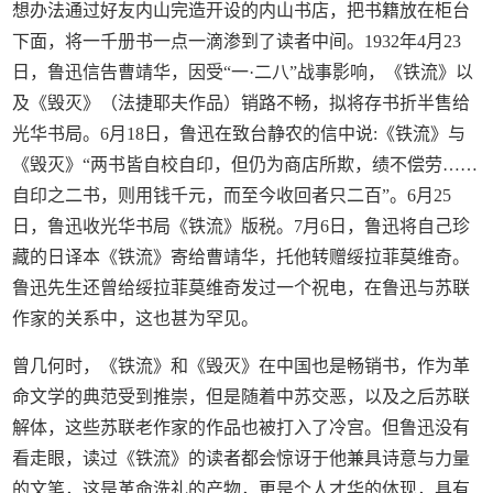
想办法通过好友内山完造开设的内山书店，把书籍放在柜台
下面，将一千册书一点一滴渗到了读者中间。1932年4月23
日，鲁迅信告曹靖华，因受“一·二八”战事影响，《铁流》以
及《毁灭》（法捷耶夫作品）销路不畅，拟将存书折半售给
光华书局。6月18日，鲁迅在致台静农的信中说:《铁流》与
《毁灭》“两书皆自校自印，但仍为商店所欺，绩不偿劳……
自印之二书，则用钱千元，而至今收回者只二百”。6月25
日，鲁迅收光华书局《铁流》版税。7月6日，鲁迅将自己珍
藏的日译本《铁流》寄给曹靖华，托他转赠绥拉菲莫维奇。
鲁迅先生还曾给绥拉菲莫维奇发过一个祝电，在鲁迅与苏联
作家的关系中，这也甚为罕见。
曾几何时，《铁流》和《毁灭》在中国也是畅销书，作为革
命文学的典范受到推崇，但是随着中苏交恶，以及之后苏联
解体，这些苏联老作家的作品也被打入了冷宫。但鲁迅没有
看走眼，读过《铁流》的读者都会惊讶于他兼具诗意与力量
的文笔，这是革命洗礼的产物，更是个人才华的体现，具有