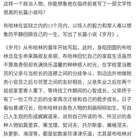
这样一个政治人物，你能想象他在临终前竟写了一部文学性
很高的长篇小说吗？
布哈林在监狱之内的13个月内，以惊人的毅力和常人难以想
象的平静回顾自己的一生，写出了长篇小说《岁月》。
《岁月》从布哈林的童年开始写起，此时，身陷囹圄的布哈
林念及生命来路故友亲朋，布哈林回忆自己的家庭生活虽然
不算高贵但却充满快乐温馨的种种感人时光，在学校里当教
员的父亲与当校长的连襟之间的分歧争斗，到边远外地做税
务小官员之后与邻里之间的友好相处，父亲失业之后在两个
叔叔家里寄人篱下、等待找工作期间的心智成长，父亲终于
有了一份工作之后的全家再次迁徙和自己的稳步成长。日子
看似普通冗长，但布哈林对各色人物的刻画栩栩如生，写自
己人生观的形成娓娓道来，说到自己所读的书、所见识的各
种人物如莫里哀、果戈理、契诃夫、托尔斯泰、屠格涅夫、
狄更斯、海涅等，都是如数家珍津津乐道，尤其是布哈林对