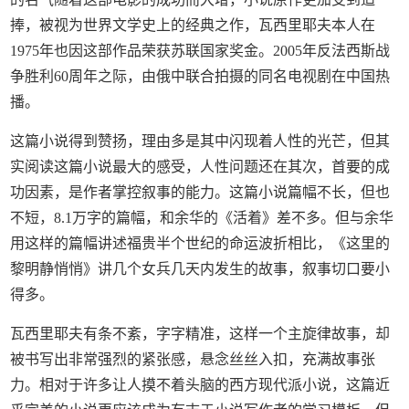
捧，被视为世界文学史上的经典之作，瓦西里耶夫本人在
1975年也因这部作品荣获苏联国家奖金。2005年反法西斯战
争胜利60周年之际，由俄中联合拍摄的同名电视剧在中国热
播。
这篇小说得到赞扬，理由多是其中闪现着人性的光芒，但其
实阅读这篇小说最大的感受，人性问题还在其次，首要的成
功因素，是作者掌控叙事的能力。这篇小说篇幅不长，但也
不短，8.1万字的篇幅，和余华的《活着》差不多。但与余华
用这样的篇幅讲述福贵半个世纪的命运波折相比，《这里的
黎明静悄悄》讲几个女兵几天内发生的故事，叙事切口要小
得多。
瓦西里耶夫有条不紊，字字精准，这样一个主旋律故事，却
被书写出非常强烈的紧张感，悬念丝丝入扣，充满故事张
力。相对于许多让人摸不着头脑的西方现代派小说，这篇近