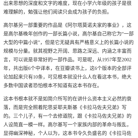
出来思想的深度和文字的难度，现在小学六年级的孩子是很
难理解的，勉强让他们阅读只会成为孩子的负担。
高尔基另一部重要的作品是《阿尔塔莫诺夫家的事业》，这
是高尔基晚年创作的一部长篇小说，高尔基自己称它为“一部
大型的中篇小说”，但是它无疑具有严格意义上的长篇小说的
规模与分量。就其视野之开阔、思路之深远、内涵之丰富而
言，可以说是非常好的一部作品。可是呢，从1957年至2002
年，共出版6个中译本，在豆瓣读书上，这6个版本的全部评
论加起来只有10条，可见根本就没什么人在看这本书，绝大
多数中国读者恐怕根本不知道有这本书存在。
这本书根本就不是如简介所写的在讲什么资本主义必然的衰
落，而是完全照着陀思妥耶夫斯基《卡拉马佐夫兄弟》写
的。三个儿子，有一个去修道院，跟《卡拉马佐夫兄弟》的
人设简直一模一样。高尔基写一个家族内部的革命与叛乱，
显得幽深神秘，个人以为，这本书令久负盛名的《卡拉马佐