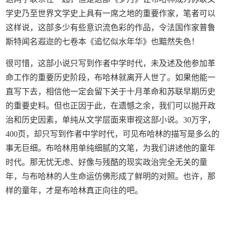
学史乃至世界文学史上具有一席之地的重要作家，笔者可以
这样说，这部多少有些意识流色彩的作品，令法国作家普鲁
斯特闻名遐迩的七卷本《追忆似水年华》也黯然失色！
很可惜，这部小说只写到作者中学时代，未及述及他参加革
命工作的重要历史阶段，布哈林就离开人世了。如果他能一
直写下去，相信他一定会留下关于十月革命和苏联早期历史
的重要史料。但也正因于此，在遗憾之余，我们可以抛开政
治和历史因素，单纯从文学层面来审视这部小说。30万字，
400页，却只写到作者中学时代，可见布哈林的描写是多么的
事无巨细。布哈林用单纯细腻的文笔，为我们讲述他的童年
时代。那无忧无虑、好像与残酷的现实政治完全无关的童
年，与布哈林的人生命运仿佛形成了鲜明的对照。也许，那
样的童年，才是布哈林真正向往的吧。