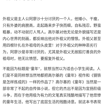
外祖父是主人公阿廖沙十分讨厌的一个人，他矮小、干瘦，
只有外婆的肩膀高，走起路来步子快而细，自私残忍，野蛮
粗暴，动不动就打人骂人。高尔基对他无论是外貌描写还是
内心世界的刻画，都反映出他对外祖父的憎恨。外祖父甚至
用四根针扎在外祖母的头皮里！对于外祖父的种种恶劣行
为，阿廖沙是非常讨厌的，尤其是外祖父无故殴打善良的外
祖母时，他无比愤怒，要报复外祖父。
不能因为标题是“童年”，就想当然以为适合小学生阅读。人
们是不是同样想当然地都把高尔基的《童年》视作和《钢铁
是怎样炼成的》一样的作品了？高尔基的《童年》当然是一
部非常了不起的自传体小说，但它的杰出不是因为宣扬阶级
斗争，而在于他用极为有力的文笔真实残酷地描写了他悲惨
的童年生活，他写出了底层生活的残酷诗意。就这本书表现