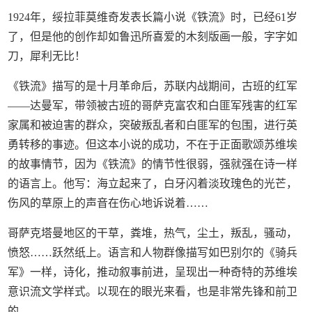
1924年，绥拉菲莫维奇发表长篇小说《铁流》时，已经61岁
了，但是他的创作却如鲁迅所喜爱的木刻版画一般，字字如
刀，犀利无比！
《铁流》描写的是十月革命后，苏联内战期间，古班的红军
——达曼军，带领被古班的哥萨克富农和白匪军残害的红军
家属和被迫害的群众，突破叛乱者和白匪军的包围，进行英
勇转移的事迹。但这本小说的成功，不在于正面歌颂苏维埃
的故事情节，因为《铁流》的情节性很弱，强就强在诗一样
的语言上。他写：海立起来了，白牙闪着淡玫瑰色的光芒，
伤风的草原上的声音在伤心地诉说着……
哥萨克塔曼地区的干草，粪堆，热气，尘土，叛乱，骚动，
愤怒……跃然纸上。语言和人物群像描写如巴别尔的《骑兵
军》一样，诗化，推动叙事前进，呈现出一种奇特的苏维埃
意识流文学样式。以现在的眼光来看，也是非常先锋和前卫
的。