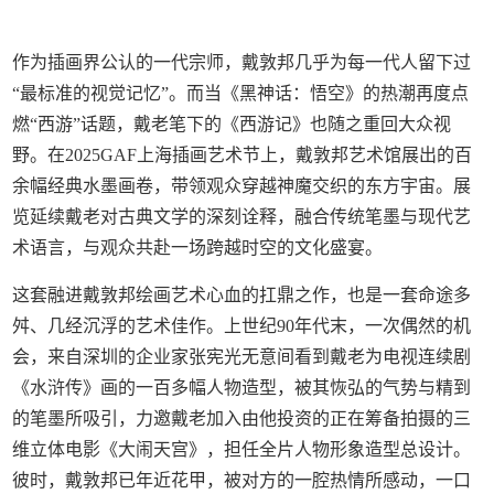
作为插画界公认的一代宗师，戴敦邦几乎为每一代人留下过
“最标准的视觉记忆”。而当《黑神话：悟空》的热潮再度点
燃“西游”话题，戴老笔下的《西游记》也随之重回大众视
野。在2025GAF上海插画艺术节上，戴敦邦艺术馆展出的百
余幅经典水墨画卷，带领观众穿越神魔交织的东方宇宙。展
览延续戴老对古典文学的深刻诠释，融合传统笔墨与现代艺
术语言，与观众共赴一场跨越时空的文化盛宴。
这套融进戴敦邦绘画艺术心血的扛鼎之作，也是一套命途多
舛、几经沉浮的艺术佳作。上世纪90年代末，一次偶然的机
会，来自深圳的企业家张宪光无意间看到戴老为电视连续剧
《水浒传》画的一百多幅人物造型，被其恢弘的气势与精到
的笔墨所吸引，力邀戴老加入由他投资的正在筹备拍摄的三
维立体电影《大闹天宫》，担任全片人物形象造型总设计。
彼时，戴敦邦已年近花甲，被对方的一腔热情所感动，一口