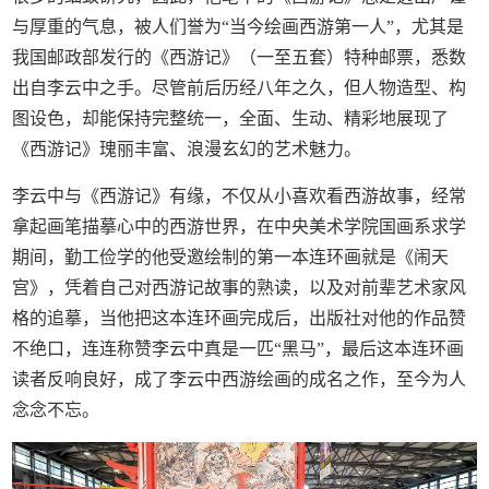
与厚重的气息，被人们誉为“当今绘画西游第一人”，尤其是
我国邮政部发行的《西游记》（一至五套）特种邮票，悉数
出自李云中之手。尽管前后历经八年之久，但人物造型、构
图设色，却能保持完整统一，全面、生动、精彩地展现了
《西游记》瑰丽丰富、浪漫玄幻的艺术魅力。
李云中与《西游记》有缘，不仅从小喜欢看西游故事，经常
拿起画笔描摹心中的西游世界，在中央美术学院国画系求学
期间，勤工俭学的他受邀绘制的第一本连环画就是《闹天
宫》，凭着自己对西游记故事的熟读，以及对前辈艺术家风
格的追摹，当他把这本连环画完成后，出版社对他的作品赞
不绝口，连连称赞李云中真是一匹“黑马”，最后这本连环画
读者反响良好，成了李云中西游绘画的成名之作，至今为人
念念不忘。