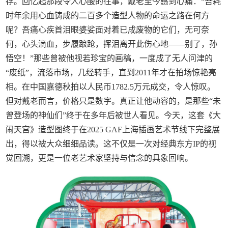
存。回忆起那段令人心酸的往事，戴老至今感到心痛：“吾耗
时年余用心血铸成的二百多个造型人物的命运之路在何方
呢？吾痛心疾首泪眼婆娑面对着已成废物的它们，无可奈
何，心头滴血，步履踉跄，挥泪离开此伤心地——别了，孙
悟空！”那些曾被他视若珍宝的画稿，一度成了无人问津的
“废纸”，流落市场，几经转手，直到2011年才在拍场惊艳亮
相。在中国嘉德秋拍以人民币1782.5万元成交，令人惊叹。
但对戴老而言，价格只是数字。真正让他动容的，是那些“未
曾登场的神仙们”终于在多年后被世人看见。今天，这套《大
闹天宫》造型图终于在2025 GAF上海插画艺术节线下完整展
出，得以被大众细细品读。这不仅是一次对经典东方IP的视
觉回溯，更是一位老艺术家坚持与信念的具象回响。