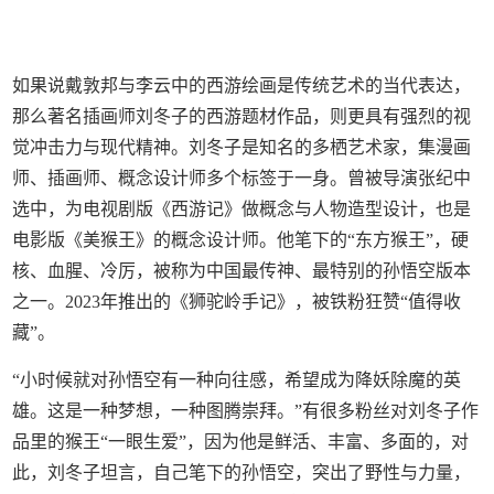
如果说戴敦邦与李云中的西游绘画是传统艺术的当代表达，
那么著名插画师刘冬子的西游题材作品，则更具有强烈的视
觉冲击力与现代精神。刘冬子是知名的多栖艺术家，集漫画
师、插画师、概念设计师多个标签于一身。曾被导演张纪中
选中，为电视剧版《西游记》做概念与人物造型设计，也是
电影版《美猴王》的概念设计师。他笔下的“东方猴王”，硬
核、血腥、冷厉，被称为中国最传神、最特别的孙悟空版本
之一。2023年推出的《狮驼岭手记》，被铁粉狂赞“值得收
藏”。
“小时候就对孙悟空有一种向往感，希望成为降妖除魔的英
雄。这是一种梦想，一种图腾崇拜。”有很多粉丝对刘冬子作
品里的猴王“一眼生爱”，因为他是鲜活、丰富、多面的，对
此，刘冬子坦言，自己笔下的孙悟空，突出了野性与力量，