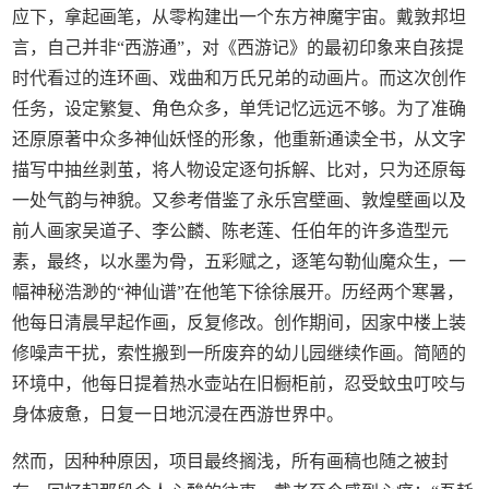
应下，拿起画笔，从零构建出一个东方神魔宇宙。戴敦邦坦
言，自己并非“西游通”，对《西游记》的最初印象来自孩提
时代看过的连环画、戏曲和万氏兄弟的动画片。而这次创作
任务，设定繁复、角色众多，单凭记忆远远不够。为了准确
还原原著中众多神仙妖怪的形象，他重新通读全书，从文字
描写中抽丝剥茧，将人物设定逐句拆解、比对，只为还原每
一处气韵与神貌。又参考借鉴了永乐宫壁画、敦煌壁画以及
前人画家吴道子、李公麟、陈老莲、任伯年的许多造型元
素，最终，以水墨为骨，五彩赋之，逐笔勾勒仙魔众生，一
幅神秘浩渺的“神仙谱”在他笔下徐徐展开。历经两个寒暑，
他每日清晨早起作画，反复修改。创作期间，因家中楼上装
修噪声干扰，索性搬到一所废弃的幼儿园继续作画。简陋的
环境中，他每日提着热水壶站在旧橱柜前，忍受蚊虫叮咬与
身体疲惫，日复一日地沉浸在西游世界中。
然而，因种种原因，项目最终搁浅，所有画稿也随之被封