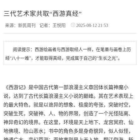
三代艺术家共取“西游真经”
来源：新民周刊
记者：王悦阳
2025-08-12 21:53
阅读提示：西游绘画者与西游取经人一样，在笔墨与画卷上历
经“八十一难”，才能取得真经，完成属于自己的“生长之光”。
《西游记》是中国古代第一部浪漫主义章回体长篇神魔小
说，达到了古代长篇浪漫主义小说的巅峰。其在艺术表现上
的最大特色，就是以诡异的想象、极度的夸张，突破时空，
突破生死，突破神、人、物的界限，创造了一个光怪陆离、
神异奇幻的境界。在这里，环境是天上地下、龙宫冥府、仙
地佛境、险山恶水；书中的角色多是身奇貌异，似人似怪，
神通广大，变幻莫测；而故事则是上天入地，翻江倒海，斩