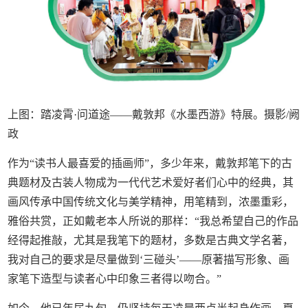
上图：踏凌霄·问道途——戴敦邦《水墨西游》特展。摄影/阙
政
作为“读书人最喜爱的插画师”，多少年来，戴敦邦笔下的古
典题材及古装人物成为一代代艺术爱好者们心中的经典，其
画风传承中国传统文化与美学精神，用笔精到，浓墨重彩，
雅俗共赏，正如戴老本人所说的那样：“我总希望自己的作品
经得起推敲，尤其是我笔下的题材，多数是古典文学名著，
我对自己的要求是尽量做到‘三碰头’——原著描写形象、画
家笔下造型与读者心中印象三者得以吻合。”